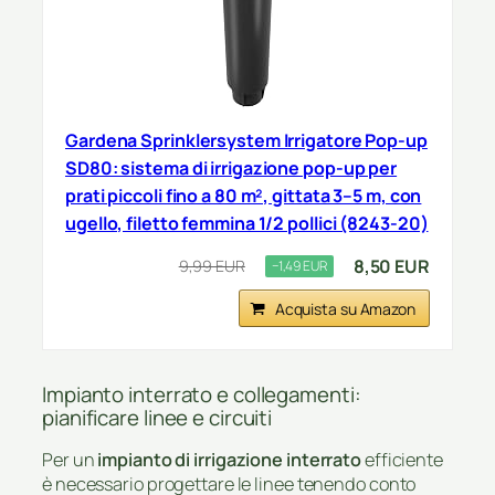
Gardena Sprinklersystem Irrigatore Pop-up
SD80: sistema di irrigazione pop-up per
prati piccoli fino a 80 m², gittata 3–5 m, con
ugello, filetto femmina 1/2 pollici (8243-20)
8,50 EUR
9,99 EUR
−1,49 EUR
Acquista su Amazon
Impianto interrato e collegamenti:
pianificare linee e circuiti
Per un
impianto di irrigazione interrato
efficiente
è necessario progettare le linee tenendo conto