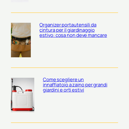
Organizer portautensili da
cintura per il giardinaggio
estivo: cosa non deve mancare
Come scegliere un
innaffiatoio a zaino per grandi
giardini e orti estivi