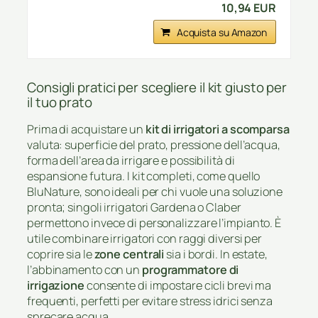
10,94 EUR
Acquista su Amazon
Consigli pratici per scegliere il kit giusto per
il tuo prato
Prima di acquistare un
kit di irrigatori a scomparsa
valuta: superficie del prato, pressione dell’acqua,
forma dell’area da irrigare e possibilità di
espansione futura. I kit completi, come quello
BluNature, sono ideali per chi vuole una soluzione
pronta; singoli irrigatori Gardena o Claber
permettono invece di personalizzare l’impianto. È
utile combinare irrigatori con raggi diversi per
coprire sia le
zone centrali
sia i bordi. In estate,
l’abbinamento con un
programmatore di
irrigazione
consente di impostare cicli brevi ma
frequenti, perfetti per evitare stress idrici senza
sprecare acqua.