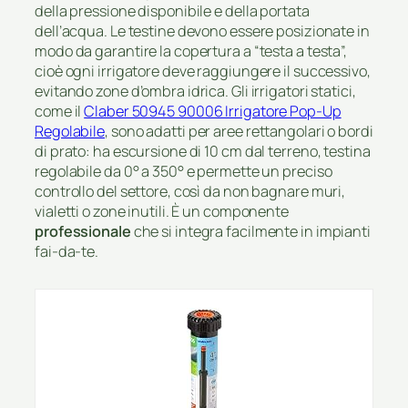
della pressione disponibile e della portata
dell’acqua. Le testine devono essere posizionate in
modo da garantire la copertura a “testa a testa”,
cioè ogni irrigatore deve raggiungere il successivo,
evitando zone d’ombra idrica. Gli irrigatori statici,
come il
Claber 50945 90006 Irrigatore Pop-Up
Regolabile
, sono adatti per aree rettangolari o bordi
di prato: ha escursione di 10 cm dal terreno, testina
regolabile da 0° a 350° e permette un preciso
controllo del settore, così da non bagnare muri,
vialetti o zone inutili. È un componente
professionale
che si integra facilmente in impianti
fai-da-te.