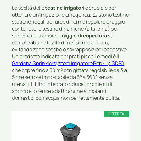
La scelta delle
testine irrigatori
è cruciale per
ottenere un’irrigazione omogenea. Esistono testine
statiche, ideali per aree di forma regolare e raggio
contenuto, e testine dinamiche (a turbina) per
superfici più ampie. Il
raggio di copertura
va
sempre abbinato alle dimensioni del prato,
evitando zone secche o sovrapposizioni eccessive.
Un prodotto indicato per prati piccoli e medi è il
Gardena Sprinklersystem Irrigatore Pop-up SD80
,
che copre fino a 80 m² con gittata regolabile da 3 a
5 m e settore impostabile da 5° a 360° senza
utensili. Il filtro integrato riduce i problemi di
sporco e lo rende adatto anche a impianti
domestici con acqua non perfettamente pulita.
OFFERTA