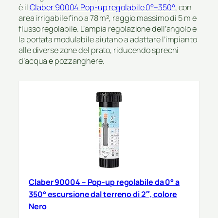
è il
Claber 90004 Pop-up regolabile 0°–350°
, con
area irrigabile fino a 78 m², raggio massimo di 5 m e
flusso regolabile. L’ampia regolazione dell’angolo e
la portata modulabile aiutano a adattare l’impianto
alle diverse zone del prato, riducendo sprechi
d’acqua e pozzanghere.
Claber 90004 – Pop-up regolabile da 0° a
350° escursione dal terreno di 2″, colore
Nero