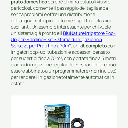
prato domestico
perché elimina ostacoli visivi e
pericolosi, consente il passaggio del tagliaerba
senza problemi e offre una distribuzione
dell’acqua molto più uniforme rispetto ai classici
oscillanti. Un esempio interessante per chi vuole
un sistema già pronto è il
BluNature Irrigatore Pop-
Up per Giardino – Kit Sistema di Irrigazione a
Spruzzo per Prati fino a 70m²
, un
kit completo
con
irrigatori pop-up, tubazioni e accessori pensato
per superfici fino a 70 m², con portata fino a 5 metri
e area di irrigazione regolabile. È espandibile e può
essere abbinato a un programmatore (non incluso)
per rendere l’irrigazione totalmente automatica in
estate.