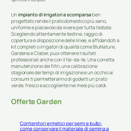
Un
impianto di irrigatori a scomparsa
ben
progettato rende il prato domestico più sano,
uniforme e piacevole da vivere per tutta l’estate.
Scegliendo attentamente testine, raggio di
copertura e disposizione delle linee, e affidandoti a
kit completi o irrigatori di qualità come BluNature,
Gardena e Claber, puoi ottenere risultati
professionali anche con il fai-da-te. Una corretta
manutenzione dei filtri, una calibrazione
stagionale dei tempi di irrigazione e un occhio ai
consumi ti permetteranno di goderti un prato
verde, fresco e accogliente nei mesi più caldi.
Offerte Garden
Contenitori ermetici per semi e bulbi:
come conservare il materiale di semina a