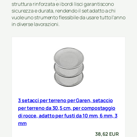
struttura rinforzata e i bordi lisci garantiscono
sicurezza e durata, rendendo il set adatto a chi
vuole uno strumento flessibile da usare tutto l’anno
in diverse lavorazioni.
3 setacci per terreno per Garen, setaccio
per terreno da 30,5 cm, per compostaggio
di rocce, adatto per fusti da 10 mm, 6 mm, 3
mm
38,62 EUR