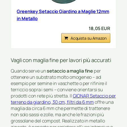
Greenkey Setaccio Giardino a Maglie 12mm
in Metallo
18,05 EUR
Acquista su Amazon
Vagli con maglia fine per lavori più accurati
Quando serve un
setaccio a maglia fine
per
ottenere un substrato molto omogeneo – ad
esempio per semine in vaschette o per rifinire il
terriccio sopra i semi – conviene orientarsi su
prodotti con rete più stretta. Il
GIONAR Setaccio per
terreno da giardino, 30 cm, filtri da 6 mm
offre una
maglia da circa 6 mm che permette di trattenere
non solo sassi e zolle, ma anche le frazioni più
grossolane del compost. Realizzato in metallo