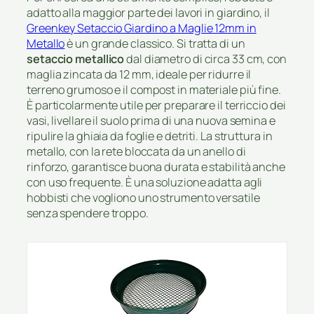
adatto alla maggior parte dei lavori in giardino, il
Greenkey Setaccio Giardino a Maglie 12mm in
Metallo
è un grande classico. Si tratta di un
setaccio metallico
dal diametro di circa 33 cm, con
maglia zincata da 12 mm, ideale per ridurre il
terreno grumoso e il compost in materiale più fine.
È particolarmente utile per preparare il terriccio dei
vasi, livellare il suolo prima di una nuova semina e
ripulire la ghiaia da foglie e detriti. La struttura in
metallo, con la rete bloccata da un anello di
rinforzo, garantisce buona durata e stabilità anche
con uso frequente. È una soluzione adatta agli
hobbisti che vogliono uno strumento versatile
senza spendere troppo.