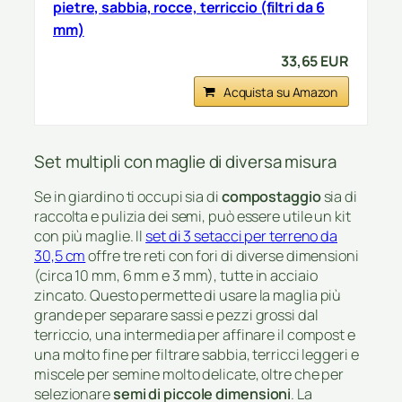
pietre, sabbia, rocce, terriccio (filtri da 6
mm)
33,65 EUR
Acquista su Amazon
Set multipli con maglie di diversa misura
Se in giardino ti occupi sia di
compostaggio
sia di
raccolta e pulizia dei semi, può essere utile un kit
con più maglie. Il
set di 3 setacci per terreno da
30,5 cm
offre tre reti con fori di diverse dimensioni
(circa 10 mm, 6 mm e 3 mm), tutte in acciaio
zincato. Questo permette di usare la maglia più
grande per separare sassi e pezzi grossi dal
terriccio, una intermedia per affinare il compost e
una molto fine per filtrare sabbia, terricci leggeri e
miscele per semine molto delicate, oltre che per
selezionare
semi di piccole dimensioni
. La