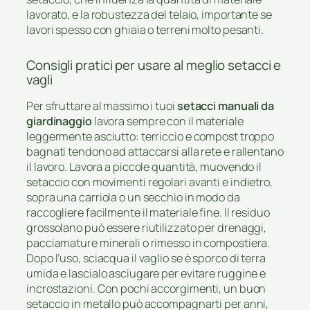
lavorato, e la robustezza del telaio, importante se
lavori spesso con ghiaia o terreni molto pesanti.
Consigli pratici per usare al meglio setacci e
vagli
Per sfruttare al massimo i tuoi
setacci manuali da
giardinaggio
lavora sempre con il materiale
leggermente asciutto: terriccio e compost troppo
bagnati tendono ad attaccarsi alla rete e rallentano
il lavoro. Lavora a piccole quantità, muovendo il
setaccio con movimenti regolari avanti e indietro,
sopra una carriola o un secchio in modo da
raccogliere facilmente il materiale fine. Il residuo
grossolano può essere riutilizzato per drenaggi,
pacciamature minerali o rimesso in compostiera.
Dopo l’uso, sciacqua il vaglio se è sporco di terra
umida e lascialo asciugare per evitare ruggine e
incrostazioni. Con pochi accorgimenti, un buon
setaccio in metallo può accompagnarti per anni,