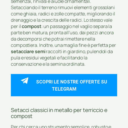
semenzai, rinvasi e aiuole ornamentali.
Setacciando il terreno rimuovi elementi grossolani
come ghiaia, radici e zolle compatte, migliorando il
drenaggio e la crescita delle radici. Lo stesso vale
per il
compost
: un passaggio nel vaglio separa la
parte ben matura, pronta all’uso, dai pezzi ancora
da decomporsi che potrai rimettere nella
compostiera. Inoltre, una maglia fine è perfetta per
setacciare semi
raccolti in giardino, pulendoli da
pula e residui vegetali e facilitando la
conservazione e la semina ordinata.
SCOPRI LE NOSTRE OFFERTE SU
TELEGRAM
Setacci classici in metallo per terriccio e
compost
Per chi cerca uno strumento semplice, robusto e