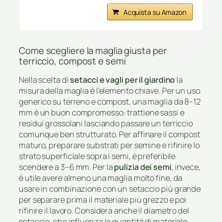
Acquista su Amazon
Come scegliere la maglia giusta per
terriccio, compost e semi
Nella scelta di
setacci e vagli per il giardino
la
misura della maglia è l’elemento chiave. Per un uso
generico su terreno e compost, una maglia da 8–12
mm è un buon compromesso: trattiene sassi e
residui grossolani lasciando passare un terriccio
comunque ben strutturato. Per affinare il compost
maturo, preparare substrati per semine e rifinire lo
strato superficiale sopra i semi, è preferibile
scendere a 3–6 mm. Per la
pulizia dei semi
, invece,
è utile avere almeno una maglia molto fine, da
usare in combinazione con un setaccio più grande
per separare prima il materiale più grezzo e poi
rifinire il lavoro. Considera anche il diametro del
setaccio, che influenza la quantità di materiale