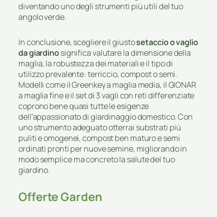
diventando uno degli strumenti più utili del tuo
angolo verde.
In conclusione, scegliere il giusto
setaccio o vaglio
da giardino
significa valutare la dimensione della
maglia, la robustezza dei materiali e il tipo di
utilizzo prevalente: terriccio, compost o semi.
Modelli come il Greenkey a maglia media, il GIONAR
a maglia fine e il set di 3 vagli con reti differenziate
coprono bene quasi tutte le esigenze
dell’appassionato di giardinaggio domestico. Con
uno strumento adeguato otterrai substrati più
puliti e omogenei, compost ben maturo e semi
ordinati pronti per nuove semine, migliorando in
modo semplice ma concreto la salute del tuo
giardino.
Offerte Garden