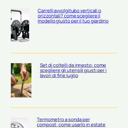
Carrelli avvolgitubo verticali o
orizzontali? come scegliere il
modello giusto per il tuo giardino
Set di coltelli da innesto: come
scegliere gli utensili giusti per i
lavori di fine luglio
Termometro a sonda per
compost: come usarlo in estate