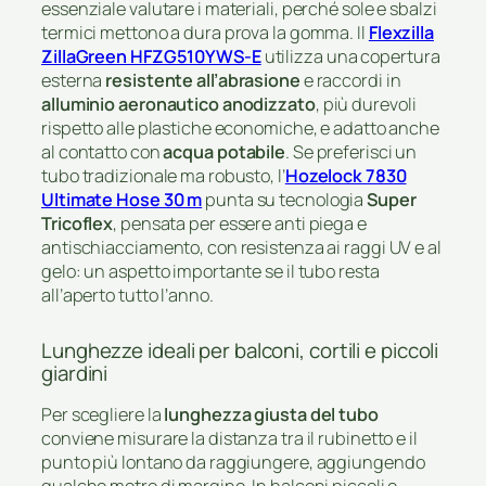
essenziale valutare i materiali, perché sole e sbalzi
termici mettono a dura prova la gomma. Il
Flexzilla
ZillaGreen HFZG510YWS-E
utilizza una copertura
esterna
resistente all’abrasione
e raccordi in
alluminio aeronautico anodizzato
, più durevoli
rispetto alle plastiche economiche, e adatto anche
al contatto con
acqua potabile
. Se preferisci un
tubo tradizionale ma robusto, l’
Hozelock 7830
Ultimate Hose 30 m
punta su tecnologia
Super
Tricoflex
, pensata per essere anti piega e
antischiacciamento, con resistenza ai raggi UV e al
gelo: un aspetto importante se il tubo resta
all’aperto tutto l’anno.
Lunghezze ideali per balconi, cortili e piccoli
giardini
Per scegliere la
lunghezza giusta del tubo
conviene misurare la distanza tra il rubinetto e il
punto più lontano da raggiungere, aggiungendo