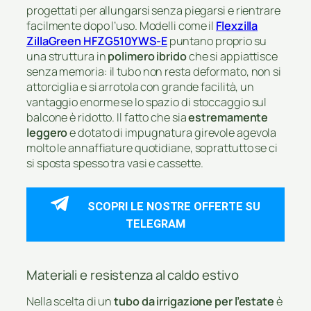
progettati per allungarsi senza piegarsi e rientrare
facilmente dopo l’uso. Modelli come il
Flexzilla
ZillaGreen HFZG510YWS-E
puntano proprio su
una struttura in
polimero ibrido
che si appiattisce
senza memoria: il tubo non resta deformato, non si
attorciglia e si arrotola con grande facilità, un
vantaggio enorme se lo spazio di stoccaggio sul
balcone è ridotto. Il fatto che sia
estremamente
leggero
e dotato di impugnatura girevole agevola
molto le annaffiature quotidiane, soprattutto se ci
si sposta spesso tra vasi e cassette.
SCOPRI LE NOSTRE OFFERTE SU
TELEGRAM
Materiali e resistenza al caldo estivo
Nella scelta di un
tubo da irrigazione per l’estate
è