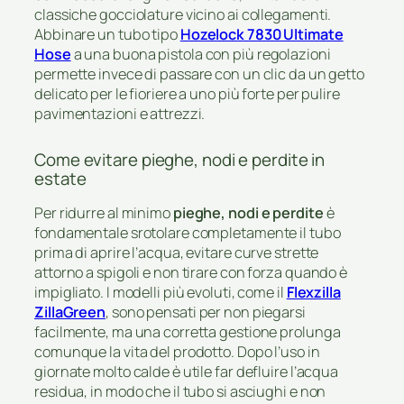
classiche gocciolature vicino ai collegamenti.
Abbinare un tubo tipo
Hozelock 7830 Ultimate
Hose
a una buona pistola con più regolazioni
permette invece di passare con un clic da un getto
delicato per le fioriere a uno più forte per pulire
pavimentazioni e attrezzi.
Come evitare pieghe, nodi e perdite in
estate
Per ridurre al minimo
pieghe, nodi e perdite
è
fondamentale srotolare completamente il tubo
prima di aprire l’acqua, evitare curve strette
attorno a spigoli e non tirare con forza quando è
impigliato. I modelli più evoluti, come il
Flexzilla
ZillaGreen
, sono pensati per non piegarsi
facilmente, ma una corretta gestione prolunga
comunque la vita del prodotto. Dopo l’uso in
giornate molto calde è utile far defluire l’acqua
residua, in modo che il tubo si asciughi e non