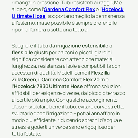
rimanga in pressione. Tubi resistenti ai raggi UV e
al gelo, come l’
Gardena Comfort Flex
o l’
Hozelock
Ultimate Hose
, sopportano meglio la permanenza
all’esterno, ma se possibile è sempre preferibile
riporli all’ombra o sotto una tettoia.
Scegliere il
tubo da irrigazione estensibile o
flessibile
giusto per balconi e piccoli giardini
significa considerare con attenzione materiali,
lunghezza, resistenza al sole e compatibilità con
accessori di qualità. Modelli come il
Flexzilla
ZillaGreen
, il
Gardena Comfort Flex 20 m
e
l’
Hozelock 7830 Ultimate Hose
offrono soluzioni
affidabili per esigenze diverse, dal piccolo terrazzo
al cortile più ampio. Con qualche accorgimento
d’uso – srotolare bene il tubo, evitare curve strette,
svuotarlo dopo l’irrigazione – potrai annaffiare in
modo più efficiente, riducendo sprechi d’acqua e
stress, e goderti un verde sano e rigoglioso per
tutta l’estate.