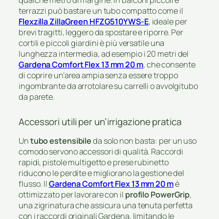
qualche metro di margine. In balconi piccoli e
terrazzi può bastare un tubo compatto come il
Flexzilla ZillaGreen HFZG510YWS-E
, ideale per
brevi tragitti, leggero da spostare e riporre. Per
cortili e piccoli giardini è più versatile una
lunghezza intermedia, ad esempio i 20 metri del
Gardena Comfort Flex 13 mm 20 m
, che consente
di coprire un’area ampia senza essere troppo
ingombrante da arrotolare su carrelli o avvolgitubo
da parete.
Accessori utili per un’irrigazione pratica
Un
tubo estensibile
da solo non basta: per un uso
comodo servono accessori di qualità. Raccordi
rapidi, pistole multigetto e prese rubinetto
riducono le perdite e migliorano la gestione del
flusso. Il
Gardena Comfort Flex 13 mm 20 m
è
ottimizzato per lavorare con il
profilo PowerGrip
,
una zigrinatura che assicura una tenuta perfetta
con i raccordi originali Gardena, limitando le