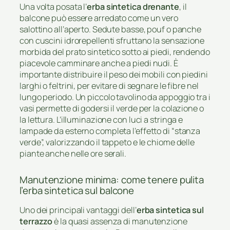
Una volta posata l’
erba sintetica drenante
, il
balcone può essere arredato come un vero
salottino all’aperto. Sedute basse, pouf o panche
con cuscini idrorepellenti sfruttano la sensazione
morbida del prato sintetico sotto ai piedi, rendendo
piacevole camminare anche a piedi nudi. È
importante distribuire il peso dei mobili con piedini
larghi o feltrini, per evitare di segnare le fibre nel
lungo periodo. Un piccolo tavolino da appoggio tra i
vasi permette di godersi il verde per la colazione o
la lettura. L’illuminazione con luci a stringa e
lampade da esterno completa l’effetto di “stanza
verde”, valorizzando il tappeto e le chiome delle
piante anche nelle ore serali.
Manutenzione minima: come tenere pulita
l’erba sintetica sul balcone
Uno dei principali vantaggi dell’
erba sintetica sul
terrazzo
è la quasi assenza di manutenzione