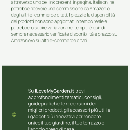
attraverso uno dei link presenti in pagina, Italiaonline
potrebbe ricevere una commissione da Amazon o
dagli altri e-commerce citati. I prezzi e la disponibilità
dei prodotti non sono aggiornati in tempo reale e
potrebbero subire variazioni nel tempo: è quindi
sempre necessario verificate disponibilità e prezzo su
Amazon e/o su altri e-commerce citati.
Su
ILoveMyGarden.it
trovi
approfondimenti tematici, consigli,
guide pratiche, le recensioni dei
migliori prodotti, gli accessori più utili e
i gadget più innovativi per rendere
unico il tuo giardino, il tuo terrazzo o
l’angolo green di casa.