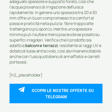
adeguato spessore e supporto forato, così che
l’acqua piovana o di irrigazione defluisca
rapidamente. In genere uno spessore tra 20 e 30
mm offre un buon compromesso tra comfort al
passo e praticità nella pulizia: fibre troppo alte
trattengono più sporco, mentre uno spessore
minimo può risultare meno piacevole se posato su
superfici irregolari. Verifica che il prodotto sia
adatto a
balconi e terrazzi
, resistente ai raggi UV e
dotato di base antiscivolo, così da rimanere stabile
anche con l’uso quotidiano di annaffiatoi e carrelli
portavasi.
[h2_placeholder]
SCOPRI LE NOSTRE OFFERTE SU
TELEGRAM