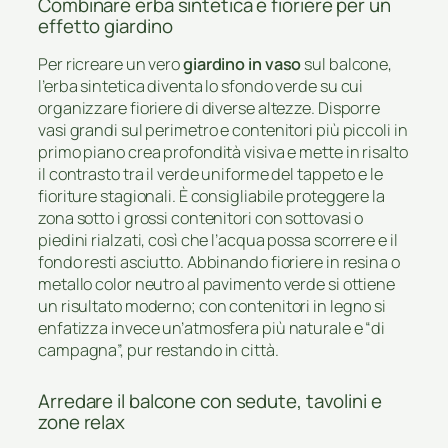
Combinare erba sintetica e fioriere per un
effetto giardino
Per ricreare un vero
giardino in vaso
sul balcone,
l’erba sintetica diventa lo sfondo verde su cui
organizzare fioriere di diverse altezze. Disporre
vasi grandi sul perimetro e contenitori più piccoli in
primo piano crea profondità visiva e mette in risalto
il contrasto tra il verde uniforme del tappeto e le
fioriture stagionali. È consigliabile proteggere la
zona sotto i grossi contenitori con sottovasi o
piedini rialzati, così che l’acqua possa scorrere e il
fondo resti asciutto. Abbinando fioriere in resina o
metallo color neutro al pavimento verde si ottiene
un risultato moderno; con contenitori in legno si
enfatizza invece un’atmosfera più naturale e “di
campagna”, pur restando in città.
Arredare il balcone con sedute, tavolini e
zone relax