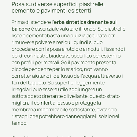
Posa su diverse superfici: piastrelle,
cemento e pavimenti esistenti
Prima di stendere l’
erba sintetica drenante sul
balcone
è essenziale valutare il fondo. Su piastrelle
lisce o cemento basta una pulizia accurata per
rimuovere polvere e residui, quindi si può
procedere con la posa a rotolo o a moduli, fissando i
bordi con nastro biadesivo specifico per esterni o
con profili perimetrali. Se il pavimento presenta
piccole pendenze per lo scarico, non vanno
corrette: aiutano il deflusso dell’acqua attraverso i
fori del tappeto. Su superfici leggermente
irregolari può essere utile aggiungere un
sottotappeto drenante o livellante; questo strato
migliora il comfort al passo e protegge la
membrana impermeabile sottostante, evitando
ristagni che potrebbero danneggiare il solaio nel
tempo.