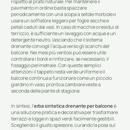
rispetto al prato naturale. Per mantenere il
pavimento in ordine basta spazzare
periodicamente con una scopa a setole morbide o
usare un soffiatore leggero per foglie secche e
petali caduti dai vasi. In caso di macchie o residui di
terriccio, è sufficiente un lavaggio con acqua e un
detergente neutro, lasciando che il sistema
drenante convogli l’acqua verso gli scarichi del
balcone. Nei mesi più ventosi può essere utile
controllare i bordi e rinforzare, se necessario, il
fissaggio perimetrale. Con queste semplici
attenzioni il tappeto resta verde uniforme e il
balcone continua a funzionare come un piccolo
giardino in vaso, pronto a cambiare veste a
seconda delle piante di stagione.
In sintesi, l’
erba sintetica drenante per balcone
è
una soluzione pratica e decorativa per trasformare
terrazzi e logge in spazi verdi facilmente gestibili.
Scegliendo il giusto spessore, curando la posa sul