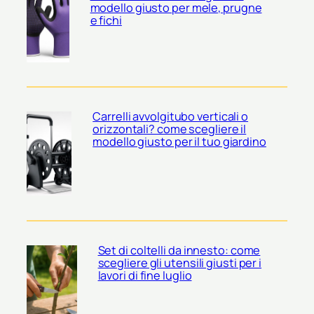
modello giusto per mele, prugne
e fichi
Carrelli avvolgitubo verticali o
orizzontali? come scegliere il
modello giusto per il tuo giardino
Set di coltelli da innesto: come
scegliere gli utensili giusti per i
lavori di fine luglio