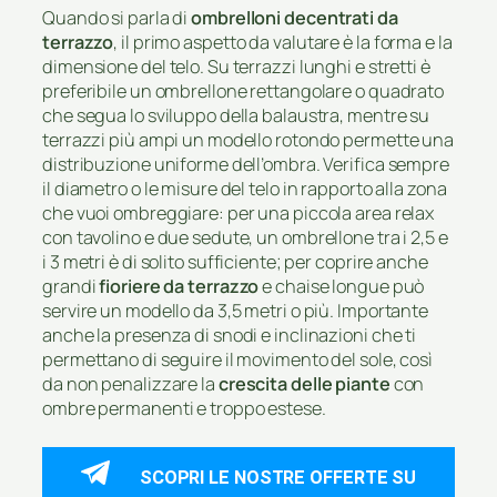
Quando si parla di
ombrelloni decentrati da
terrazzo
, il primo aspetto da valutare è la forma e la
dimensione del telo. Su terrazzi lunghi e stretti è
preferibile un ombrellone rettangolare o quadrato
che segua lo sviluppo della balaustra, mentre su
terrazzi più ampi un modello rotondo permette una
distribuzione uniforme dell’ombra. Verifica sempre
il diametro o le misure del telo in rapporto alla zona
che vuoi ombreggiare: per una piccola area relax
con tavolino e due sedute, un ombrellone tra i 2,5 e
i 3 metri è di solito sufficiente; per coprire anche
grandi
fioriere da terrazzo
e chaise longue può
servire un modello da 3,5 metri o più. Importante
anche la presenza di snodi e inclinazioni che ti
permettano di seguire il movimento del sole, così
da non penalizzare la
crescita delle piante
con
ombre permanenti e troppo estese.
SCOPRI LE NOSTRE OFFERTE SU