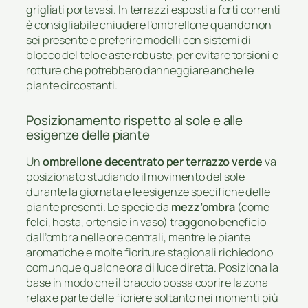
grigliati portavasi. In terrazzi esposti a forti correnti
è consigliabile chiudere l’ombrellone quando non
sei presente e preferire modelli con sistemi di
blocco del telo e aste robuste, per evitare torsioni e
rotture che potrebbero danneggiare anche le
piante circostanti.
Posizionamento rispetto al sole e alle
esigenze delle piante
Un
ombrellone decentrato per terrazzo verde
va
posizionato studiando il movimento del sole
durante la giornata e le esigenze specifiche delle
piante presenti. Le specie da
mezz’ombra
(come
felci, hosta, ortensie in vaso) traggono beneficio
dall’ombra nelle ore centrali, mentre le piante
aromatiche e molte fioriture stagionali richiedono
comunque qualche ora di luce diretta. Posiziona la
base in modo che il braccio possa coprire la zona
relax e parte delle fioriere soltanto nei momenti più