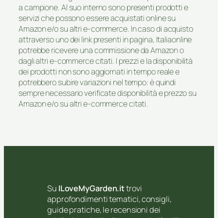
a campione. Al suo interno sono presenti prodotti e
servizi che possono essere acquistati online su
Amazon e/o su altri e-commerce. In caso di acquisto
attraverso uno dei link presenti in pagina, Italiaonline
potrebbe ricevere una commissione da Amazon o
dagli altri e-commerce citati. I prezzi e la disponibilità
dei prodotti non sono aggiornati in tempo reale e
potrebbero subire variazioni nel tempo: è quindi
sempre necessario verificate disponibilità e prezzo su
Amazon e/o su altri e-commerce citati.
Su
ILoveMyGarden.it
trovi
approfondimenti tematici, consigli,
guide pratiche, le recensioni dei