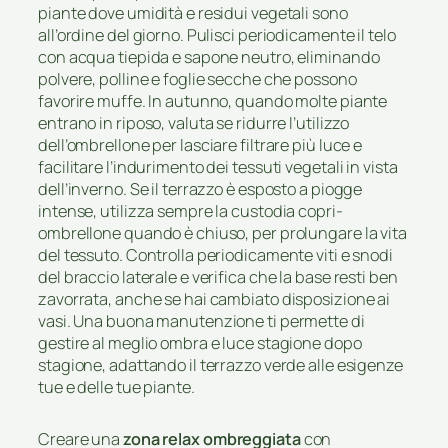
piante dove umidità e residui vegetali sono
all’ordine del giorno. Pulisci periodicamente il telo
con acqua tiepida e sapone neutro, eliminando
polvere, polline e foglie secche che possono
favorire muffe. In autunno, quando molte piante
entrano in riposo, valuta se ridurre l’utilizzo
dell’ombrellone per lasciare filtrare più luce e
facilitare l’indurimento dei tessuti vegetali in vista
dell’inverno. Se il terrazzo è esposto a piogge
intense, utilizza sempre la custodia copri-
ombrellone quando è chiuso, per prolungare la vita
del tessuto. Controlla periodicamente viti e snodi
del braccio laterale e verifica che la base resti ben
zavorrata, anche se hai cambiato disposizione ai
vasi. Una buona manutenzione ti permette di
gestire al meglio ombra e luce stagione dopo
stagione, adattando il terrazzo verde alle esigenze
tue e delle tue piante.
Creare una
zona relax ombreggiata
con