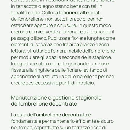
in terracotta o legno stanno bene con teli in
tonalità calde. Colloca le
fioriere alte
ai lati
dell’ombrellone, non sotto il braccio, per non
ostacolare aperture e chiusure: in questo modo
crei una cornice verde alla zona relax, lasciando il
passaggio libero. Puoi usare fioriere lunghe come
elementi di separazione tra area pranzo e zona
lettura, sfruttando l’ombra mobile dell’ombrellone
per modulare gli spazi a seconda della stagione.
Integra luci solari o piccole ghirlande luminose
fissate alla ringhiera o alle fioriere, evitando di
appenderle alla struttura dell’ombrellone per non
creare pesi eccessivi o punti di intralcio.
Manutenzione e gestione stagionale
dell’ombrellone decentrato
La cura dell’
ombrellone decentrato
è
fondamentale per mantenerlo efficiente e sicuro
nel tempo, soprattutto su un terrazzo ricco di