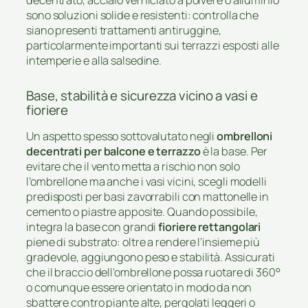
sono soluzioni solide e resistenti: controlla che
siano presenti trattamenti antiruggine,
particolarmente importanti sui terrazzi esposti alle
intemperie e alla salsedine.
Base, stabilità e sicurezza vicino a vasi e
fioriere
Un aspetto spesso sottovalutato negli
ombrelloni
decentrati per balcone e terrazzo
è la base. Per
evitare che il vento metta a rischio non solo
l’ombrellone ma anche i vasi vicini, scegli modelli
predisposti per basi zavorrabili con mattonelle in
cemento o piastre apposite. Quando possibile,
integra la base con grandi
fioriere rettangolari
piene di substrato: oltre a rendere l’insieme più
gradevole, aggiungono peso e stabilità. Assicurati
che il braccio dell’ombrellone possa ruotare di 360°
o comunque essere orientato in modo da non
sbattere contro piante alte, pergolati leggeri o