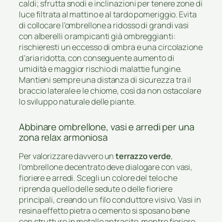
caldi; sfrutta snodi e inclinazioni per tenere zone di
luce filtrata al mattino e al tardo pomeriggio. Evita
di collocare l’ombrellone a ridosso di grandi vasi
con alberelli o rampicanti già ombreggianti:
rischieresti un eccesso di ombra e una circolazione
d’aria ridotta, con conseguente aumento di
umidità e maggior rischio di malattie fungine.
Mantieni sempre una distanza di sicurezza tra il
braccio laterale e le chiome, così da non ostacolare
lo sviluppo naturale delle piante.
Abbinare ombrellone, vasi e arredi per una
zona relax armoniosa
Per valorizzare davvero un
terrazzo verde
,
l’ombrellone decentrato deve dialogare con vasi,
fioriere e arredi. Scegli un colore del telo che
riprenda quello delle sedute o delle fioriere
principali, creando un filo conduttore visivo. Vasi in
resina effetto pietra o cemento si sposano bene
con strutture in metallo antracite, mentre fioriere