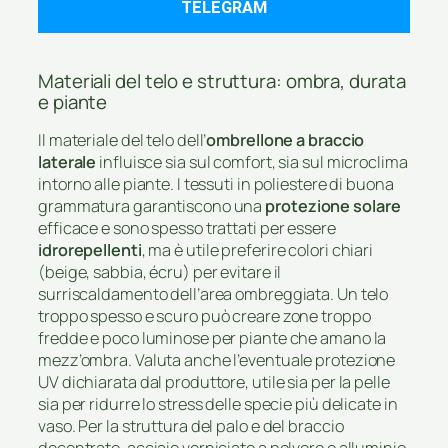
TELEGRAM
Materiali del telo e struttura: ombra, durata
e piante
Il materiale del telo dell’
ombrellone a braccio
laterale
influisce sia sul comfort, sia sul microclima
intorno alle piante. I tessuti in poliestere di buona
grammatura garantiscono una
protezione solare
efficace e sono spesso trattati per essere
idrorepellenti
, ma è utile preferire colori chiari
(beige, sabbia, écru) per evitare il
surriscaldamento dell’area ombreggiata. Un telo
troppo spesso e scuro può creare zone troppo
fredde e poco luminose per piante che amano la
mezz’ombra. Valuta anche l’eventuale protezione
UV dichiarata dal produttore, utile sia per la pelle
sia per ridurre lo stress delle specie più delicate in
vaso. Per la struttura del palo e del braccio
decentrato, acciaio verniciato a polvere o alluminio