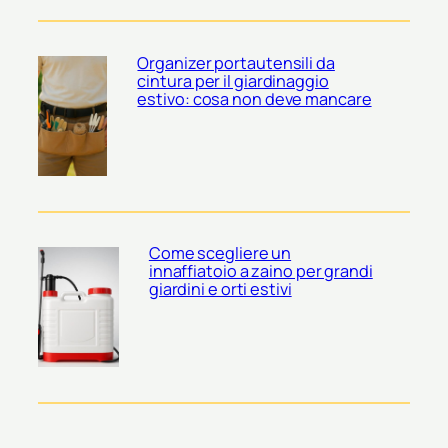
Organizer portautensili da
cintura per il giardinaggio
estivo: cosa non deve mancare
Come scegliere un
innaffiatoio a zaino per grandi
giardini e orti estivi