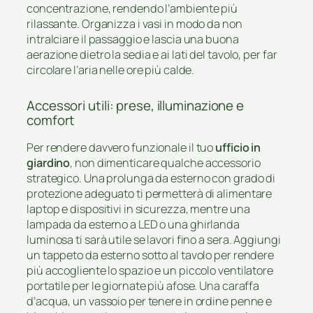
concentrazione, rendendo l’ambiente più
rilassante. Organizza i vasi in modo da non
intralciare il passaggio e lascia una buona
aerazione dietro la sedia e ai lati del tavolo, per far
circolare l’aria nelle ore più calde.
Accessori utili: prese, illuminazione e
comfort
Per rendere davvero funzionale il tuo
ufficio in
giardino
, non dimenticare qualche accessorio
strategico. Una prolunga da esterno con grado di
protezione adeguato ti permetterà di alimentare
laptop e dispositivi in sicurezza, mentre una
lampada da esterno a LED o una ghirlanda
luminosa ti sarà utile se lavori fino a sera. Aggiungi
un tappeto da esterno sotto al tavolo per rendere
più accogliente lo spazio e un piccolo ventilatore
portatile per le giornate più afose. Una caraffa
d’acqua, un vassoio per tenere in ordine penne e