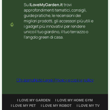
Su
ILoveMyGarden.it
trovi
approfondimenti tematici, consigli,
guide pratiche, le recensioni dei
migliori prodotti, gli accessori più utili e
i gadget più innovativi per rendere
unico il tuo giardino, il tuo terrazzo o
l’angolo green di casa.
Chi siamo
Note Legali
Privacy e cookie policy
I LOVE MY GARDEN
I LOVE MY HOME GYM
I LOVE MY PET
I LOVE MY ROBOT
I LOVE MY TV