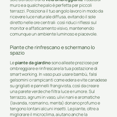
muro e a qualche palo è perfetta per piccoli
terrazzi. Posiziona il tuo angolo lavoro in modo da
ricevere luce naturale diffusa, evitando il sole
diretto nelle ore centrali: così riduci riflessi sul
monitor e affaticamento visivo, mantenendo
comunque un ambiente luminoso e piacevole.
Piante che rinfrescano e schermano lo
spazio
Le
piante da giardino
sono alleate preziose per
ombreggiare e rinfrescare la tua postazione di
smart working. In vaso puoi usare bambù, falsi
gelsomini o rampicanti come edera e vite canadese
su grigliati e pannelli frangivista, così da creare
una parete verde che filtra luce e rumore. Sul
terrazzo, agrumi in vaso, ulivi nani e aromatiche
(lavanda, rosmarino, menta) donano profumo e
tengono lontani alcuni insetti. Le piante, oltre a
migliorare il microclima, aiutano anche la