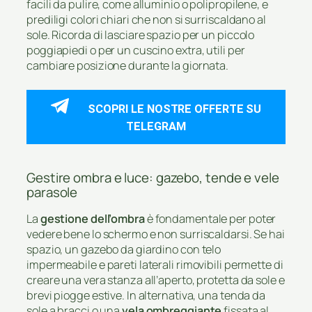
facili da pulire, come alluminio o polipropilene, e
prediligi colori chiari che non si surriscaldano al
sole. Ricorda di lasciare spazio per un piccolo
poggiapiedi o per un cuscino extra, utili per
cambiare posizione durante la giornata.
SCOPRI LE NOSTRE OFFERTE SU
TELEGRAM
Gestire ombra e luce: gazebo, tende e vele
parasole
La
gestione dell’ombra
è fondamentale per poter
vedere bene lo schermo e non surriscaldarsi. Se hai
spazio, un gazebo da giardino con telo
impermeabile e pareti laterali rimovibili permette di
creare una vera stanza all’aperto, protetta da sole e
brevi piogge estive. In alternativa, una tenda da
sole a bracci o una
vela ombreggiante
fissata al