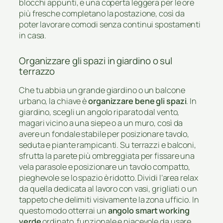
blocchi appunti, e una coperta leggera per le ore
più fresche completano la postazione, così da
poter lavorare comodi senza continui spostamenti
in casa.
Organizzare gli spazi in giardino o sul
terrazzo
Che tu abbia un grande giardino o un balcone
urbano, la chiave è
organizzare bene gli spazi
. In
giardino, scegli un angolo riparato dal vento,
magari vicino a una siepe o a un muro, così da
avere un fondale stabile per posizionare tavolo,
seduta e piante rampicanti. Su terrazzi e balconi,
sfrutta la parete più ombreggiata per fissare una
vela parasole e posizionare un tavolo compatto,
pieghevole se lo spazio è ridotto. Dividi l’area relax
da quella dedicata al lavoro con vasi, grigliati o un
tappeto che delimiti visivamente la zona ufficio. In
questo modo otterrai un
angolo smart working
verde
ordinato, funzionale e piacevole da usare