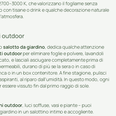
 2700–3000 K, che valorizzano il fogliame senza
oio con tisane o drink e qualche decorazione naturale
l’atmosfera.
i outdoor
uo
salotto da giardino
, dedica qualche attenzione
ti outdoor
per eliminare foglie e polvere, lavandoli
ato, e lasciali asciugare completamente prima di
ermeabili, durano di più se la sera o in caso di
a o in un box contenitore. A fine stagione, pulisci
raspiranti, al riparo dall’umidità. In questo modo, ogni
r essere vissuto fin dal primo raggio di sole.
ni outdoor
, luci soffuse, vasi e piante – puoi
iardino in un salottino intimo e accogliente.