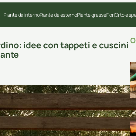
Piante da interno
Piante da esterno
Piante grasse
Fiori
Orto e sp
O
dino: idee con tappeti e cuscini
iante