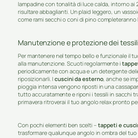
lampadine con tonalità di luce calda, intorno ai
risultare abbaglianti. Un plaid leggero, un vass
come rami secchi o coni di pino completeranno 
Manutenzione e protezione dei tessil
Per mantenere nel tempo bello e funzionale il t
alla manutenzione. Scuoti regolarmente i
tappe
periodicamente con acqua e un detergente delic
riposizionarli. I
cuscini da esterno
, anche se imp
pioggia intensa vengono riposti in una cassapanc
tutto accuratamente e riponi i tessili in sacchi t
primavera ritroverai il tuo angolo relax pronto pe
Con pochi elementi ben scelti –
tappeti e cusci
trasformare qualunque angolo in ombra del tuo g