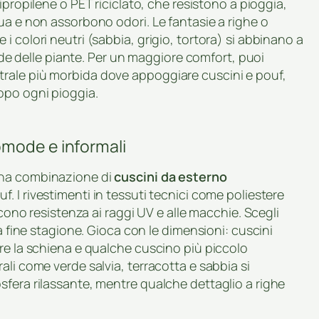
propilene o PET riciclato, che resistono a pioggia,
ua e non assorbono odori. Le fantasie a righe o
 colori neutri (sabbia, grigio, tortora) si abbinano a
erde delle piante. Per un maggiore comfort, puoi
rale più morbida dove appoggiare cuscini e pouf,
opo ogni pioggia.
omode e informali
na combinazione di
cuscini da esterno
f. I rivestimenti in tessuti tecnici come poliestere
scono resistenza ai raggi UV e alle macchie. Scegli
 a fine stagione. Gioca con le dimensioni: cuscini
re la schiena e qualche cuscino più piccolo
ali come verde salvia, terracotta e sabbia si
sfera rilassante, mentre qualche dettaglio a righe