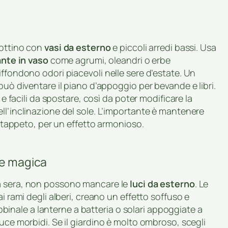
lottino con
vasi da esterno
e piccoli arredi bassi. Usa
ante in vaso
come agrumi, oleandri o erbe
iffondono odori piacevoli nelle sere d’estate. Un
può diventare il piano d’appoggio per bevande e libri.
 e facili da spostare, così da poter modificare la
ll’inclinazione del sole. L’importante è mantenere
 e tappeto, per un effetto armonioso.
le magica
 sera, non possono mancare le
luci da esterno
. Le
i rami degli alberi, creano un effetto soffuso e
nale a lanterne a batteria o solari appoggiate a
uce morbidi. Se il giardino è molto ombroso, scegli