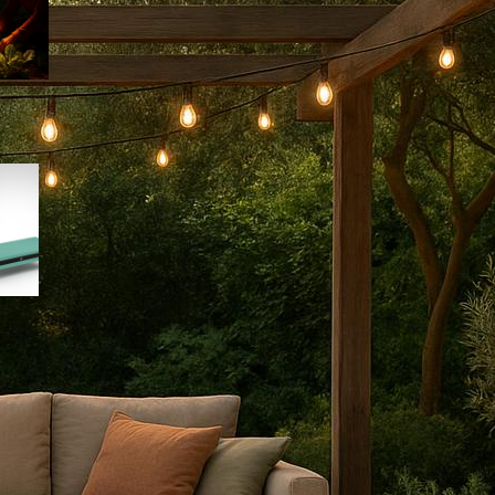
giusto
Sgabello inginocchiatoio con
tasche laterali: l’accessorio
salva-schiena per il
giardinaggio di fine estate
Contenitori ermetici per semi e bulbi:
come conservare il materiale di
semina a fine estate