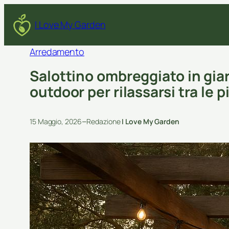
I Love My Garden
Arredamento
Salottino ombreggiato in giar
outdoor per rilassarsi tra le p
–
15 Maggio, 2026
Redazione
I Love My Garden