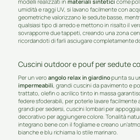
modelli realizzati in
materiali sintetici
come poli
umidità e raggi UV, si lavano facilmente con acq
geometriche valorizzano le sedute basse, mentre i
qualsiasi tipo di arredo e mettono in risalto il v
sovrapporre due tappeti, creando una zona cent
ricordandoti di farli asciugare completamente d
Cuscini outdoor e pouf per sedute c
Per un vero
angolo relax in giardino
punta su u
impermeabili
, grandi cuscini da pavimento e pou
trattato, olefin o acrilico tinto in massa garanti
federe sfoderabili, per poterle lavare facilmente
grandi per sedersi, cuscini lombari per appoggia
decorativo per aggiungere colore. Tonalità natur
integrano bene con il fogliame e creano un’atmo
bianche e blu richiama lo stile marinaro.