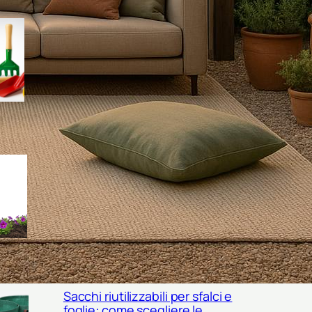
Kit di palette e cucchiai da
semina: come scegliere gli
accessori giusti per semi
piccoli e trapianti delicati
Come scegliere un misuratore
portatile di salinità del terreno
per orto e giardino in piena
estate
Sacchi riutilizzabili per sfalci e
foglie: come scegliere le