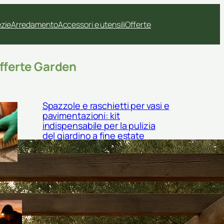
ezie
Arredamento
Accessori e utensili
Offerte
fferte Garden
Spazzole e raschietti per vasi e
pavimentazioni: kit
indispensabile per la pulizia
del giardino a fine estate
Lampade frontali ricaricabili
per il giardinaggio serale:
come scegliere il modello