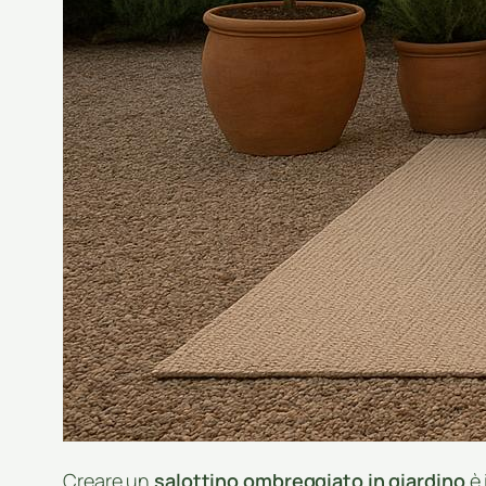
Creare un
salottino ombreggiato in giardino
è 