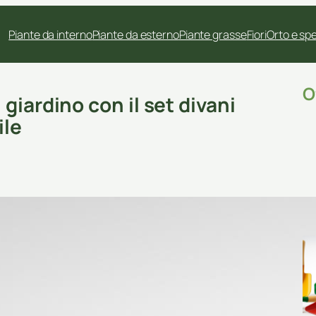
Piante da interno
Piante da esterno
Piante grasse
Fiori
Orto e sp
O
giardino con il set divani
ile