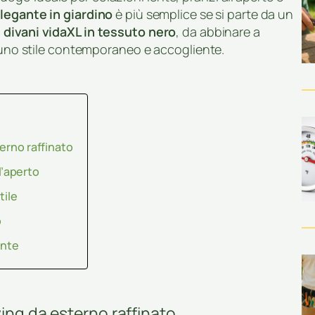
legante in giardino
è più semplice se si parte da un
i divani vidaXL in tessuto nero
, da abbinare a
r uno stile contemporaneo e accogliente.
terno raffinato
ll’aperto
tile
o
ente
ving da esterno raffinato