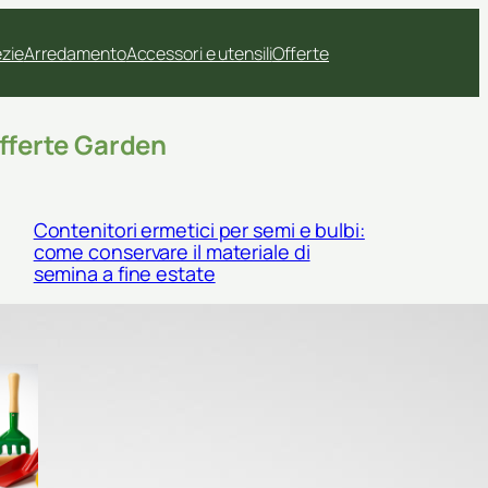
ezie
Arredamento
Accessori e utensili
Offerte
fferte Garden
Contenitori ermetici per semi e bulbi:
come conservare il materiale di
semina a fine estate
Kit di palette e cucchiai da
semina: come scegliere gli
accessori giusti per semi
piccoli e trapianti delicati