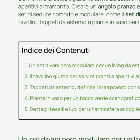
aperitivi al tramonto. Creare un
angolo pranzo e
set di sedute comodo e modulare, come il
set d
tavolini, tappeti da esterno e piante in vaso pe
Indice dei Contenuti
Un set divani nero modulare per un living da es
Il tavolino giusto per servire pranzi e aperitivi a
Tappeti da esterno: definire l’area pranzo con s
Piante in vaso per un tocco verde scenografic
Dettagli tessili e luci per un’atmosfera accogli
Un set divani nero modulare per un li