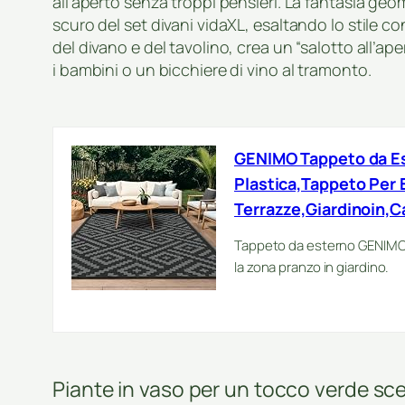
all’aperto senza troppi pensieri. La fantasia geo
scuro del set divani vidaXL, esaltando lo stile 
del divano e del tavolino, crea un “salotto all’ap
i bambini o un bicchiere di vino al tramonto.
GENIMO Tappeto da Est
Plastica,Tappeto Per 
Terrazze,Giardinoin,
Tappeto da esterno GENIMO ne
la zona pranzo in giardino.
Piante in vaso per un tocco verde sc