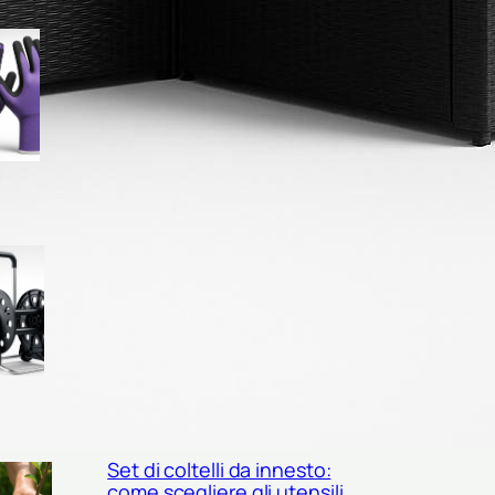
Guanti da raccolta per frutta di
fine estate: come scegliere il
modello giusto per mele,
prugne e fichi
Carrelli avvolgitubo verticali o
orizzontali? come scegliere il
modello giusto per il tuo
giardino
Set di coltelli da innesto:
come scegliere gli utensili