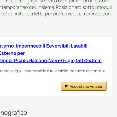
metrica nero-grigio si sposa benissimo con il tessuto
contemporaneo dell’insieme. Posizionato sotto i moduli
erto” definito, perfetto per pranzi veloci, merende con
erno, Impermeabili Eeversibili Lavabili
Esterno per
Camper,Picnic,Balcone,Nero-Grigio,150x240cm
ro-grigio, impermeabile e reversibile, per definire con stile
Acquista su Amazon
enografico