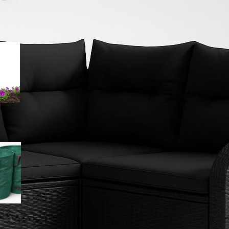
Come scegliere un misuratore
portatile di salinità del terreno
per orto e giardino in piena
estate
Sacchi riutilizzabili per sfalci e
foglie: come scegliere le
borse da giardino giuste per
l’estate