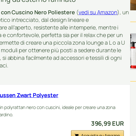
i con Cuscino Nero Poliestere
(
vedi su Amazon
), un
tico intrecciato, dal design lineare e
e all’aperto, resistente alle intemperie, mentre i
e confortevole, perfetta sia per il relax che per un
rmette di creare una piccola zona lounge a L o a U
i moduli per ottenere più posti a sedere durante le
 si abbina facilmente ad accessori e tessili di ogni
aci.
kussen Zwart Polyester
 in polyrattan nero con cuscini, ideale per creare una zona
ardino.
396,99 EUR
Acquista su Amazon