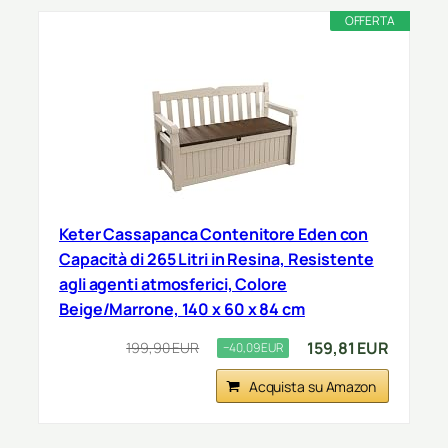
OFFERTA
Keter Cassapanca Contenitore Eden con
Capacità di 265 Litri in Resina, Resistente
agli agenti atmosferici, Colore
Beige/Marrone, 140 x 60 x 84 cm
159,81 EUR
199,90 EUR
−40,09 EUR
Acquista su Amazon