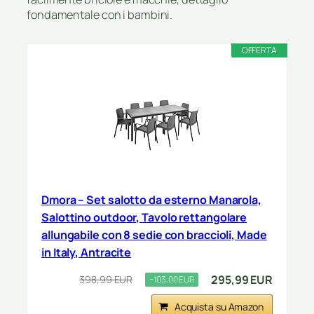
fondamentale con i bambini.
OFFERTA
Dmora – Set salotto da esterno Manarola,
Salottino outdoor, Tavolo rettangolare
allungabile con 8 sedie con braccioli, Made
in Italy, Antracite
295,99 EUR
398,99 EUR
−103,00 EUR
Acquista su Amazon