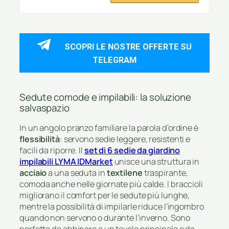
SCOPRI LE NOSTRE OFFERTE SU
TELEGRAM
Sedute comode e impilabili: la soluzione
salvaspazio
In un angolo pranzo familiare la parola d’ordine è
flessibilità
: servono sedie leggere, resistenti e
facili da riporre. Il
set di 6 sedie da giardino
impilabili LYMA IDMarket
unisce una struttura in
acciaio
a una seduta in
textilene
traspirante,
comoda anche nelle giornate più calde. I braccioli
migliorano il comfort per le sedute più lunghe,
mentre la possibilità di impilarle riduce l’ingombro
quando non servono o durante l’inverno. Sono
perfette da abbinare a un tavolo principale o da