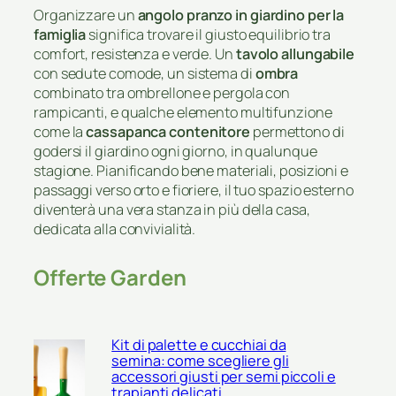
Organizzare un
angolo pranzo in giardino per la
famiglia
significa trovare il giusto equilibrio tra
comfort, resistenza e verde. Un
tavolo allungabile
con sedute comode, un sistema di
ombra
combinato tra ombrellone e pergola con
rampicanti, e qualche elemento multifunzione
come la
cassapanca contenitore
permettono di
godersi il giardino ogni giorno, in qualunque
stagione. Pianificando bene materiali, posizioni e
passaggi verso orto e fioriere, il tuo spazio esterno
diventerà una vera stanza in più della casa,
dedicata alla convivialità.
Offerte Garden
Kit di palette e cucchiai da
semina: come scegliere gli
accessori giusti per semi piccoli e
trapianti delicati