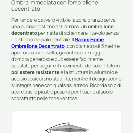
Ombra immediata con l’ombrellone
decentrato
Per rendere davvero vivibile la zona pranzo serve
una buona gestione dell’
ombra
. Un
ombrellone
decentrato
permette di schermare il tavolo senza
il disturbo del palo centrale. Il
Baroni Home
Ombrellone Decentrato
, con diametro di 3 metri e
apertura a manovella, garantisce un raggio
d’ombra generoso e può essere facilmente
spostato per seguire il movimento del sole. Il telo in
poliestere resistente
e la struttura in alluminio e
acciaio assicurano stabilità, mentre il design sobrio
si integra bene con qualsiasi arredo. Ricorda solo di
usare basi o piastre pesanti per fissarlo al suolo,
soprattutto nelle zone ventose.