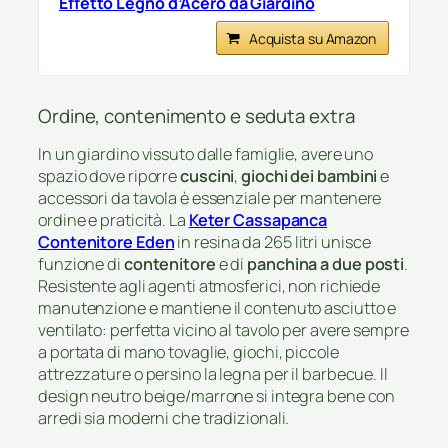
Effetto Legno d’Acero da Giardino
Acquista su Amazon
Ordine, contenimento e seduta extra
In un giardino vissuto dalle famiglie, avere uno
spazio dove riporre
cuscini
,
giochi dei bambini
e
accessori da tavola è essenziale per mantenere
ordine e praticità. La
Keter Cassapanca
Contenitore Eden
in resina da 265 litri unisce
funzione di
contenitore
e di
panchina a due posti
.
Resistente agli agenti atmosferici, non richiede
manutenzione e mantiene il contenuto asciutto e
ventilato: perfetta vicino al tavolo per avere sempre
a portata di mano tovaglie, giochi, piccole
attrezzature o persino la legna per il barbecue. Il
design neutro beige/marrone si integra bene con
arredi sia moderni che tradizionali.