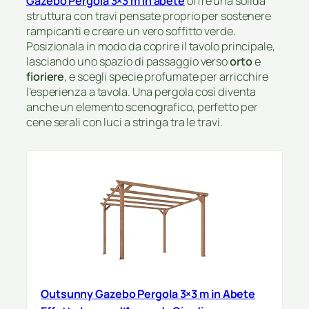
Gazebo Pergola 3×3 m in abete
offre una solida
struttura con travi pensate proprio per sostenere
rampicanti e creare un vero soffitto verde.
Posizionala in modo da coprire il tavolo principale,
lasciando uno spazio di passaggio verso
orto
e
fioriere
, e scegli specie profumate per arricchire
l’esperienza a tavola. Una pergola così diventa
anche un elemento scenografico, perfetto per
cene serali con luci a stringa tra le travi.
Outsunny Gazebo Pergola 3×3 m in Abete