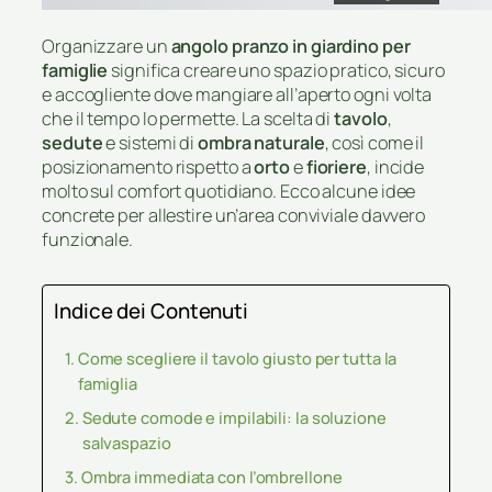
Organizzare un
angolo pranzo in giardino per
famiglie
significa creare uno spazio pratico, sicuro
e accogliente dove mangiare all’aperto ogni volta
che il tempo lo permette. La scelta di
tavolo
,
sedute
e sistemi di
ombra naturale
, così come il
posizionamento rispetto a
orto
e
fioriere
, incide
molto sul comfort quotidiano. Ecco alcune idee
concrete per allestire un’area conviviale davvero
funzionale.
Indice dei Contenuti
Come scegliere il tavolo giusto per tutta la
famiglia
Sedute comode e impilabili: la soluzione
salvaspazio
Ombra immediata con l’ombrellone