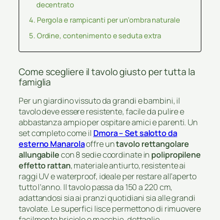
decentrato
Pergola e rampicanti per un’ombra naturale
Ordine, contenimento e seduta extra
Come scegliere il tavolo giusto per tutta la
famiglia
Per un giardino vissuto da grandi e bambini, il
tavolo deve essere resistente, facile da pulire e
abbastanza ampio per ospitare amici e parenti. Un
set completo come il
Dmora – Set salotto da
esterno Manarola
offre un
tavolo rettangolare
allungabile
con 8 sedie coordinate in
polipropilene
effetto rattan
, materiale antiurto, resistente ai
raggi UV e waterproof, ideale per restare all’aperto
tutto l’anno. Il tavolo passa da 150 a 220 cm,
adattandosi sia ai pranzi quotidiani sia alle grandi
tavolate. Le superfici lisce permettono di rimuovere
facilmente briciole e macchie, dettaglio