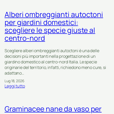
Alberi ombreggianti autoctoni
per giardini domestici:
scegliere le specie giuste al
centro-nord
Scegliere alberi ombreggianti autoctoni è una delle
decisioni più importanti nella progettazione di un
giardino domestico al centro-nord Italia. Le specie
originarie del territorio, infatti, richiedono meno cure, si
adattano…
Lug 18, 2026
:
Leggi tutto
A
l
b
Graminacee nane da vaso per
e
r