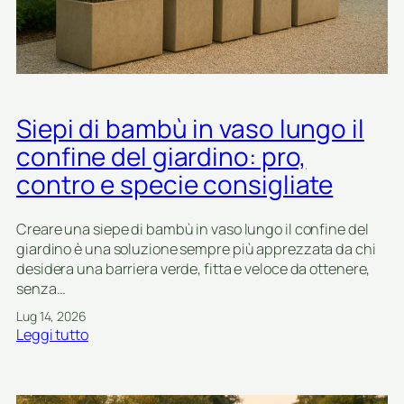
l
e
e
i
r
m
n
i
o
t
p
a
e
r
Siepi di bambù in vaso lungo il
r
e
g
confine del giardino: pro,
i
i
contro e specie consigliate
l
a
g
r
i
d
Creare una siepe di bambù in vaso lungo il confine del
a
i
giardino è una soluzione sempre più apprezzata da chi
r
n
desidera una barriera verde, fitta e veloce da ottenere,
d
i
senza…
i
s
Lug 14, 2026
n
e
:
Leggi tutto
o
r
S
e
a
i
a
l
e
t
i