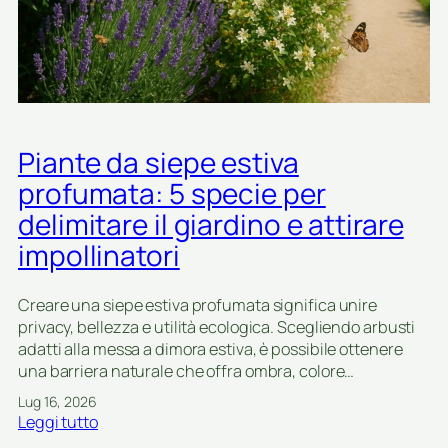
n
n
a
i
n
p
e
e
d
r
a
g
v
i
Piante da siepe estiva
a
a
s
profumata: 5 specie per
r
o
d
delimitare il giardino e attirare
p
i
e
impollinatori
n
r
i
b
d
Creare una siepe estiva profumata significa unire
a
o
privacy, bellezza e utilità ecologica. Scegliendo arbusti
l
m
adatti alla messa a dimora estiva, è possibile ottenere
c
e
una barriera naturale che offra ombra, colore…
o
s
n
Lug 16, 2026
t
i
:
Leggi tutto
i
v
P