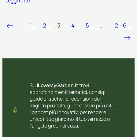
:
Leggi tutto
i
d
A
o
i
l
n
n
l
e
←
o
1
2
3
4
5
…
26
o
i
:
r
→
n
c
o
v
o
i
a
m
n
s
e
v
o
u
a
e
s
s
i
a
o
n
r
Su
ILoveMyGarden.it
trovi
e
p
l
approfondimenti tematici, consigli,
i
i
a
guide pratiche, le recensioni dei
n
e
p
migliori prodotti, gli accessori più utili e
s
n
e
i gadget più innovativi per rendere
i
a
r
unico il tuo giardino, il tuo terrazzo o
e
t
b
l’angolo green di casa.
p
e
o
e
r