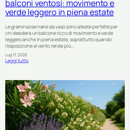
balconi ventosi: movimento e
i
verde leggero in piena estate
o
m
b
Le graminacee nane da vaso sono alleate perfette per
r
chi desidera un balcone ricco di movimento e verde
e
leggero anche in piena estate, soprattutto quando
g
l’esposizione al vento rende più…
g
Lug 17, 2026
i
:
Leggi tutto
a
G
n
r
t
a
i
m
a
i
u
n
t
a
o
c
c
e
t
e
o