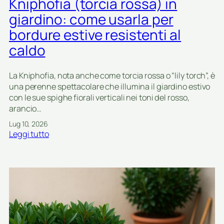
Kniphofia (torcia rossa) in
o
o
n
giardino: come usarla per
p
n
bordure estive resistenti al
e
a
r
r
caldo
g
i
i
p
La Kniphofia, nota anche come torcia rossa o “lily torch”, è
a
e
una perenne spettacolare che illumina il giardino estivo
r
r
con le sue spighe fiorali verticali nei toni del rosso,
d
p
arancio…
i
i
n
c
Lug 10, 2026
i
c
:
Leggi tutto
c
o
K
o
l
n
n
i
i
p
g
p
o
i
h
c
a
o
a
r
f
i
d
i