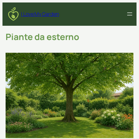
Vai
al
I Love My Garden
contenuto
Piante da esterno