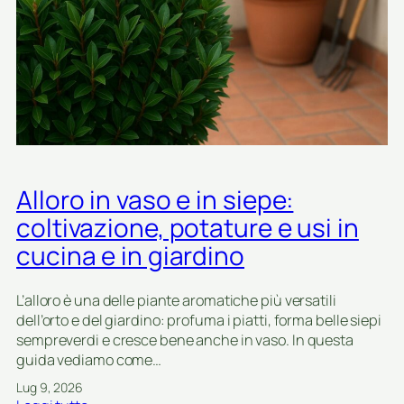
r
i
a
r
n
(
i
i
t
g
:
o
a
v
r
z
a
c
i
r
i
o
i
a
n
e
r
e
t
Alloro in vaso e in siepe:
o
à
s
coltivazione, potature e usi in
,
s
cucina e in giardino
c
a
o
)
l
i
L’alloro è una delle piante aromatiche più versatili
t
n
dell’orto e del giardino: profuma i piatti, forma belle siepi
i
g
sempreverdi e cresce bene anche in vaso. In questa
v
i
guida vediamo come…
a
a
Lug 9, 2026
z
r