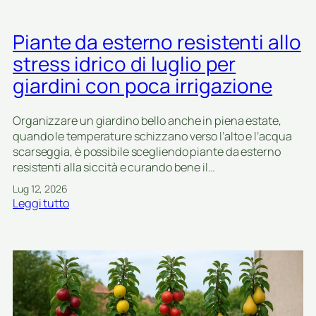
e
t
p
s
i
r
e
Piante da esterno resistenti allo
v
o
r
a
,
stress idrico di luglio per
a
a
c
t
giardini con poca irrigazione
b
o
e
a
n
d
s
t
Organizzare un giardino bello anche in piena estate,
i
s
r
quando le temperature schizzano verso l’alto e l’acqua
l
a
o
scarseggia, è possibile scegliendo piante da esterno
u
m
e
resistenti alla siccità e curando bene il…
g
a
s
l
Lug 12, 2026
n
p
i
:
Leggi tutto
u
e
o
P
t
c
i
e
i
a
n
e
n
z
c
t
i
o
e
o
n
d