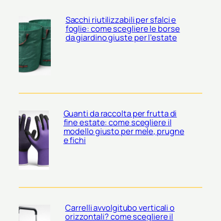
Sacchi riutilizzabili per sfalci e
foglie: come scegliere le borse
da giardino giuste per l’estate
Guanti da raccolta per frutta di
fine estate: come scegliere il
modello giusto per mele, prugne
e fichi
Carrelli avvolgitubo verticali o
orizzontali? come scegliere il