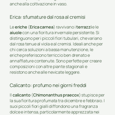
anche alla coltivazione in vaso.
Erica: sfumature dal rosa al cremisi
Le
eriche
(
Erica carnea
) ravvivano i
terrazzi
e le
aiuole
con una fioritura invernale persistente. Si
distinguono per i piccoli fiori tubulari, che variano
dal rosa tenue al viola e al cremisi. Ideali anche per
chi cerca soluzioni a bassa manutenzione, le
eriche preferiscono terriccio ben drenato e
annaffiature contenute. Sono perfette per creare
composizioni con altre piante stagionali e
resistono anche alle nevicate leggere.
Calicanto: profumo nei giorni freddi
Il
calicanto
(
Chimonanthus praecox
) stupisce per
la sua fioritura profumata tra dicembre e febbraio. I
suoi piccoli fiori gialli diffondono una fragranza
dolce e intensa, particolarmente apprezzata nei