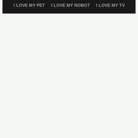
I LOVE MY PET
I LOVE MY ROBOT
I LOVE MY TV