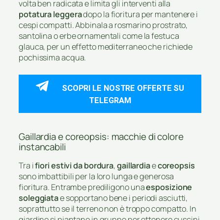
volta ben radicata e limita gli interventi alla
potatura leggera
dopo la fioritura per mantenere i
cespi compatti. Abbinala a rosmarino prostrato,
santolina o erbe ornamentali come la festuca
glauca, per un effetto mediterraneo che richiede
pochissima acqua.
SCOPRI LE NOSTRE OFFERTE SU
TELEGRAM
Gaillardia e coreopsis: macchie di colore
instancabili
Tra i
fiori estivi da bordura
,
gaillardia
e
coreopsis
sono imbattibili per la loro lunga e generosa
fioritura. Entrambe prediligono una
esposizione
soleggiata
e sopportano bene i periodi asciutti,
soprattutto se il terreno non è troppo compatto. In
giardino si piantano in gruppo per ottenere cuscini