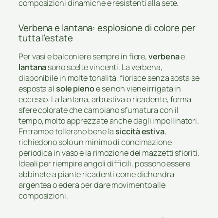
composizioni dinamiche e resistenti alla sete.
Verbena e lantana: esplosione di colore per
tutta l’estate
Per vasi e balconiere sempre in fiore,
verbena
e
lantana
sono scelte vincenti. La verbena,
disponibile in molte tonalità, fiorisce senza sosta se
esposta al
sole pieno
e se non viene irrigata in
eccesso. La lantana, arbustiva o ricadente, forma
sfere colorate che cambiano sfumatura con il
tempo, molto apprezzate anche dagli impollinatori.
Entrambe tollerano bene la
siccità estiva
,
richiedono solo un minimo di concimazione
periodica in vaso e la rimozione dei mazzetti sfioriti.
Ideali per riempire angoli difficili, possono essere
abbinate a piante ricadenti come dichondra
argentea o edera per dare movimento alle
composizioni.