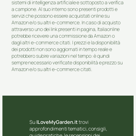
sistemi di intelligenza artificiale e sottoposto a verifica
a campione. Al suo interno sono presenti prodotti e
servizi che possono essere acquistati online su
Amazon e/o su altri e-commerce. In caso di acquisto
attraverso uno dei link presenti in pagina, Italiaonline
potrebbe ricevere una commissione da Amazon o
dagli altri e-commerce citati. I prezzi e la disponibilità
dei prodotti non sono aggiornati in tempo reale e
potrebbero subire variazioni nel tempo: è quindi
sempre necessario verificate disponibilità e prezzo su
Amazon e/o su altri e-commerce citati.
Su
ILoveMyGarden.it
trovi
approfondimenti tematici, consigli,
guide pratiche, le recensioni dei