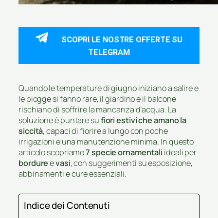
SCOPRI LE NOSTRE OFFERTE SU
TELEGRAM
Quando le temperature di giugno iniziano a salire e
le piogge si fanno rare, il giardino e il balcone
rischiano di soffrire la mancanza d’acqua. La
soluzione è puntare su
fiori estivi che amano la
siccità
, capaci di fiorire a lungo con poche
irrigazioni e una manutenzione minima. In questo
articolo scopriamo
7 specie ornamentali
ideali per
bordure
e
vasi
, con suggerimenti su esposizione,
abbinamenti e cure essenziali.
Indice dei Contenuti