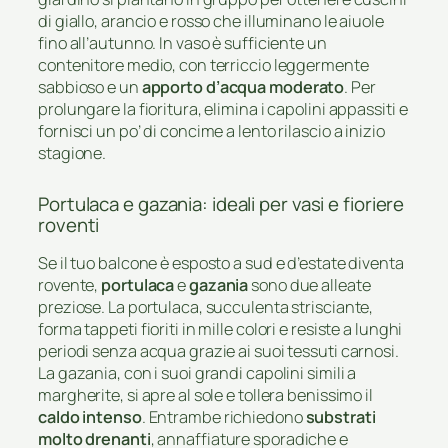
di giallo, arancio e rosso che illuminano le aiuole
fino all’autunno. In vaso è sufficiente un
contenitore medio, con terriccio leggermente
sabbioso e un
apporto d’acqua moderato
. Per
prolungare la fioritura, elimina i capolini appassiti e
fornisci un po’ di concime a lento rilascio a inizio
stagione.
Portulaca e gazania: ideali per vasi e fioriere
roventi
Se il tuo balcone è esposto a sud e d’estate diventa
rovente,
portulaca
e
gazania
sono due alleate
preziose. La portulaca, succulenta strisciante,
forma tappeti fioriti in mille colori e resiste a lunghi
periodi senza acqua grazie ai suoi tessuti carnosi.
La gazania, con i suoi grandi capolini simili a
margherite, si apre al sole e tollera benissimo il
caldo intenso
. Entrambe richiedono
substrati
molto drenanti
, annaffiature sporadiche e