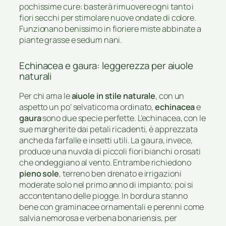
pochissime cure: basterà rimuovere ogni tanto i
fiori secchi per stimolare nuove ondate di colore.
Funzionano benissimo in fioriere miste abbinate a
piante grasse e sedum nani.
Echinacea e gaura: leggerezza per aiuole
naturali
Per chi ama le
aiuole in stile naturale
, con un
aspetto un po’ selvatico ma ordinato,
echinacea
e
gaura
sono due specie perfette. L’echinacea, con le
sue margherite dai petali ricadenti, è apprezzata
anche da farfalle e insetti utili. La gaura, invece,
produce una nuvola di piccoli fiori bianchi o rosati
che ondeggiano al vento. Entrambe richiedono
pieno sole
, terreno ben drenato e irrigazioni
moderate solo nel primo anno di impianto; poi si
accontentano delle piogge. In bordura stanno
bene con graminacee ornamentali e perenni come
salvia nemorosa e verbena bonariensis, per