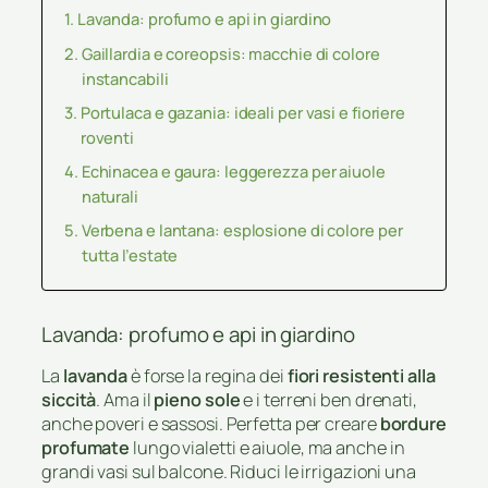
Lavanda: profumo e api in giardino
Gaillardia e coreopsis: macchie di colore
instancabili
Portulaca e gazania: ideali per vasi e fioriere
roventi
Echinacea e gaura: leggerezza per aiuole
naturali
Verbena e lantana: esplosione di colore per
tutta l’estate
Lavanda: profumo e api in giardino
La
lavanda
è forse la regina dei
fiori resistenti alla
siccità
. Ama il
pieno sole
e i terreni ben drenati,
anche poveri e sassosi. Perfetta per creare
bordure
profumate
lungo vialetti e aiuole, ma anche in
grandi vasi sul balcone. Riduci le irrigazioni una