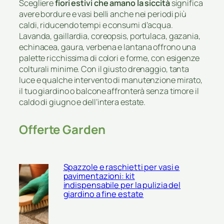
Scegliere
fiori estivi che amano la siccità
significa
avere bordure e vasi belli anche nei periodi più
caldi, riducendo tempi e consumi d’acqua.
Lavanda, gaillardia, coreopsis, portulaca, gazania,
echinacea, gaura, verbena e lantana offrono una
palette ricchissima di colori e forme, con esigenze
colturali minime. Con il giusto drenaggio, tanta
luce e qualche intervento di manutenzione mirato,
il tuo giardino o balcone affronterà senza timore il
caldo di giugno e dell’intera estate.
Offerte Garden
Spazzole e raschietti per vasi e
pavimentazioni: kit
indispensabile per la pulizia del
giardino a fine estate