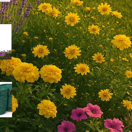
Come scegliere un misuratore
portatile di salinità del terreno
per orto e giardino in piena
estate
Sacchi riutilizzabili per sfalci e
foglie: come scegliere le
borse da giardino giuste per
l’estate