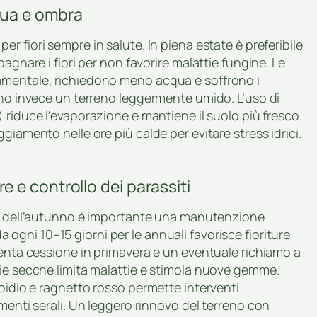
cqua e ombra
r fiori sempre in salute. In piena estate è preferibile
agnare i fiori per non favorire malattie fungine. Le
amentale, richiedono meno acqua e soffrono i
ono invece un terreno leggermente umido. L’uso di
) riduce l’evaporazione e mantiene il suolo più fresco.
giamento nelle ore più calde per evitare stress idrici.
 e controllo dei parassiti
zio dell’autunno è importante una manutenzione
a ogni 10–15 giorni per le annuali favorisce fioriture
lenta cessione in primavera e un eventuale richiamo a
lie secche limita malattie e stimola nuove gemme.
 oidio e ragnetto rosso permette interventi
menti serali. Un leggero rinnovo del terreno con