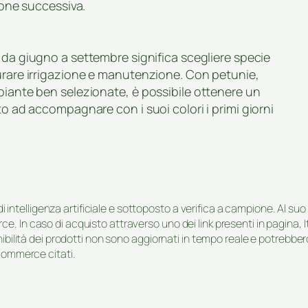
ione successiva.
 da giugno a settembre significa scegliere specie
curare irrigazione e manutenzione. Con petunie,
piante ben selezionate, è possibile ottenere un
to ad accompagnare con i suoi colori i primi giorni
i di intelligenza artificiale e sottoposto a verifica a campione. Al 
e. In caso di acquisto attraverso uno dei link presenti in pagina,
onibilità dei prodotti non sono aggiornati in tempo reale e potrebb
-commerce citati.