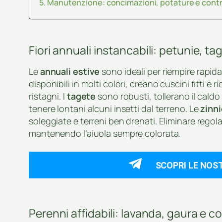
Manutenzione: concimazioni, potature e contro
Fiori annuali instancabili: petunie, ta
Le
annuali estive
sono ideali per riempire rapid
disponibili in molti colori, creano cuscini fitti e 
ristagni. I
tagete
sono robusti, tollerano il cald
tenere lontani alcuni insetti dal terreno. Le
zinn
soleggiate e terreni ben drenati. Eliminare regola
mantenendo l’aiuola sempre colorata.
SCOPRI LE NOS
Perenni affidabili: lavanda, gaura e c