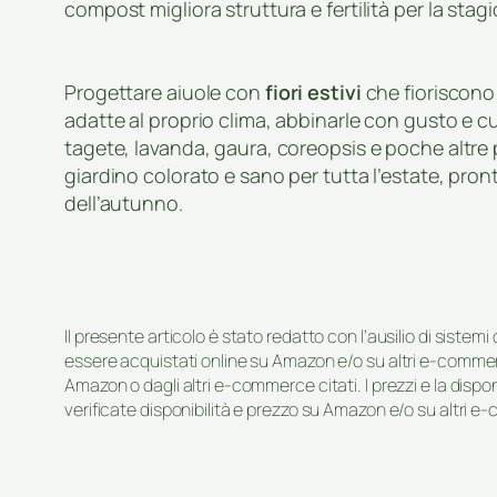
compost migliora struttura e fertilità per la stag
Progettare aiuole con
fiori estivi
che fioriscono
adatte al proprio clima, abbinarle con gusto e 
tagete, lavanda, gaura, coreopsis e poche altre 
giardino colorato e sano per tutta l’estate, pron
dell’autunno.
Il presente articolo è stato redatto con l’ausilio di sistem
essere acquistati online su Amazon e/o su altri e-commerc
Amazon o dagli altri e-commerce citati. I prezzi e la disp
verificate disponibilità e prezzo su Amazon e/o su altri e