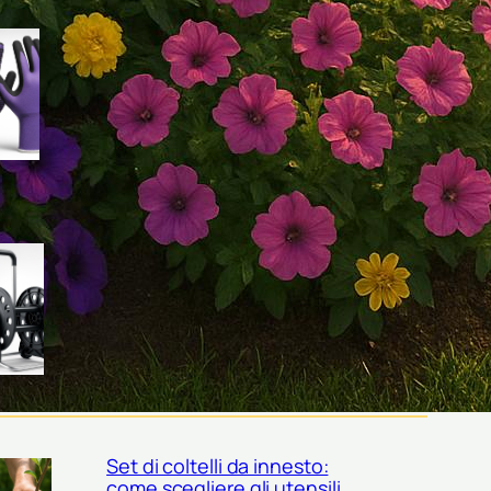
Guanti da raccolta per frutta di
fine estate: come scegliere il
modello giusto per mele,
prugne e fichi
Carrelli avvolgitubo verticali o
orizzontali? come scegliere il
modello giusto per il tuo
giardino
Set di coltelli da innesto:
come scegliere gli utensili