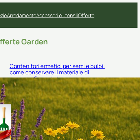
ezie
Arredamento
Accessori e utensili
Offerte
fferte Garden
Contenitori ermetici per semi e bulbi:
come conservare il materiale di
semina a fine estate
Kit di palette e cucchiai da
semina: come scegliere gli
accessori giusti per semi
piccoli e trapianti delicati