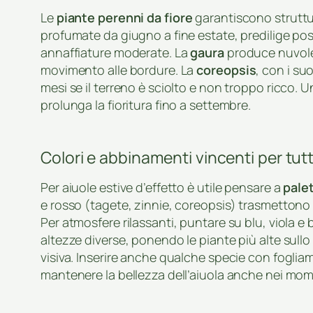
Le
piante perenni da fiore
garantiscono struttur
profumate da giugno a fine estate, predilige posi
annaffiature moderate. La
gaura
produce nuvole l
movimento alle bordure. La
coreopsis
, con i su
mesi se il terreno è sciolto e non troppo ricco. 
prolunga la fioritura fino a settembre.
Colori e abbinamenti vincenti per tutt
Per aiuole estive d’effetto è utile pensare a
palet
e rosso (tagete, zinnie, coreopsis) trasmettono 
Per atmosfere rilassanti, puntare su blu, viola 
altezze diverse, ponendo le piante più alte sullo
visiva. Inserire anche qualche specie con fogli
mantenere la bellezza dell’aiuola anche nei moment