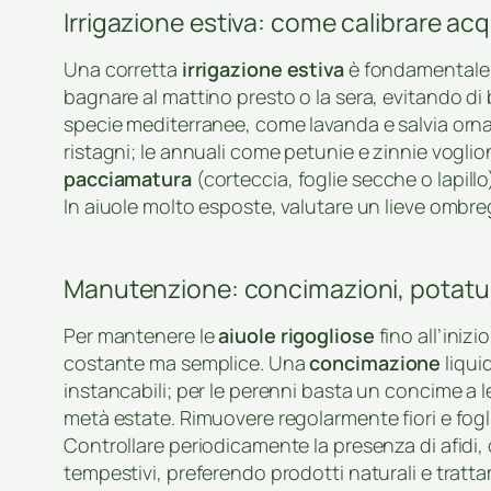
Irrigazione estiva: come calibrare a
Una corretta
irrigazione estiva
è fondamentale pe
bagnare al mattino presto o la sera, evitando di b
specie mediterranee, come lavanda e salvia orn
ristagni; le annuali come petunie e zinnie vogli
pacciamatura
(corteccia, foglie secche o lapillo
In aiuole molto esposte, valutare un lieve ombreg
Manutenzione: concimazioni, potature
Per mantenere le
aiuole rigogliose
fino all’ini
costante ma semplice. Una
concimazione
liquid
instancabili; per le perenni basta un concime a 
metà estate. Rimuovere regolarmente fiori e fog
Controllare periodicamente la presenza di afidi,
tempestivi, preferendo prodotti naturali e tratta