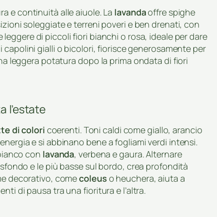
a e continuità alle aiuole. La
lavanda
offre spighe
zioni soleggiate e terreni poveri e ben drenati, con
eggere di piccoli fiori bianchi o rosa, ideale per dare
oi capolini gialli o bicolori, fiorisce generosamente per
Una leggera potatura dopo la prima ondata di fiori
a l’estate
te di colori
coerenti. Toni caldi come giallo, arancio
energia e si abbinano bene a fogliami verdi intensi.
e bianco con
lavanda
, verbena e gaura. Alternare
 sfondo e le più basse sul bordo, crea profondità
ame decorativo, come
coleus
o heuchera, aiuta a
i di pausa tra una fioritura e l’altra.