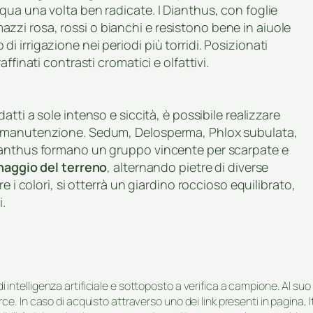
ua una volta ben radicate. I Dianthus, con foglie
a mazzi rosa, rossi o bianchi e resistono bene in aiuole
 irrigazione nei periodi più torridi. Posizionati
ffinati contrasti cromatici e olfattivi.
atti a sole intenso e siccità, è possibile realizzare
a manutenzione. Sedum, Delosperma, Phlox subulata,
ianthus formano un gruppo vincente per scarpate e
naggio del terreno
, alternando pietre di diverse
e i colori, si otterrà un giardino roccioso equilibrato,
i.
i di intelligenza artificiale e sottoposto a verifica a campione. Al 
e. In caso di acquisto attraverso uno dei link presenti in pagina,