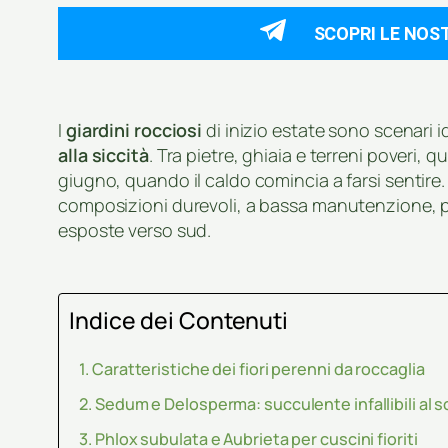
SCOPRI LE NOS
I
giardini rocciosi
di inizio estate sono scenari i
alla siccità
. Tra pietre, ghiaia e terreni poveri, 
giugno, quando il caldo comincia a farsi sentire.
composizioni durevoli, a bassa manutenzione, 
esposte verso sud.
Indice dei Contenuti
Caratteristiche dei fiori perenni da roccaglia
Sedum e Delosperma: succulente infallibili al s
Phlox subulata e Aubrieta per cuscini fioriti