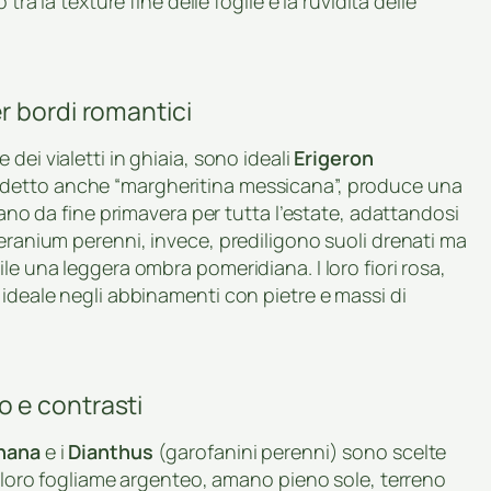
tra la texture fine delle foglie e la ruvidità delle
r bordi romantici
e dei vialetti in ghiaia, sono ideali
Erigeron
n, detto anche “margheritina messicana”, produce una
vano da fine primavera per tutta l’estate, adattandosi
Geranium perenni, invece, prediligono suoli drenati ma
le una leggera ombra pomeridiana. I loro fiori rosa,
 ideale negli abbinamenti con pietre e massi di
 e contrasti
nana
e i
Dianthus
(garofanini perenni) sono scelte
il loro fogliame argenteo, amano pieno sole, terreno