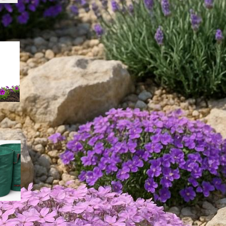
Come scegliere un misuratore
portatile di salinità del terreno
per orto e giardino in piena
estate
Sacchi riutilizzabili per sfalci e
foglie: come scegliere le
borse da giardino giuste per
l’estate