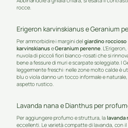
Abbinandole a ghiaia chiara, si esalta il contrasto 
rocce.
Erigeron karvinskianus e Geranium pe
Per ammorbidire i margini del
giardino roccioso
karvinskianus
e
Geranium perenne
. L’Erigero
nuvola di piccoli fiori bianco-rosati che si rinno
bene a fessure di muri e scarpate soleggiate. I 
leggermente freschi: nelle zone molto calde è uti
blu o viola danno un tocco informale e naturale,
aspetto rustico.
Lavanda nana e Dianthus per profumo
Per aggiungere profumo e struttura, la
lavanda 
eccellenti. Le varietà compatte di lavanda, con 