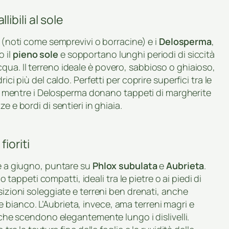
bili al sole
(noti come semprevivi o borracine) e i
Delosperma
,
 il
pieno sole
e sopportano lunghi periodi di siccità
ua. Il terreno ideale è povero, sabbioso o ghiaioso,
ici più del caldo. Perfetti per coprire superfici tra le
hi, mentre i Delosperma donano tappeti di margherite
e e bordi di sentieri in ghiaia.
ioriti
te a giugno, puntare su
Phlox subulata
e
Aubrieta
.
ppeti compatti, ideali tra le pietre o ai piedi di
sizioni soleggiate e terreni ben drenati, anche
la e bianco. L’Aubrieta, invece, ama terreni magri e
a che scendono elegantemente lungo i dislivelli.