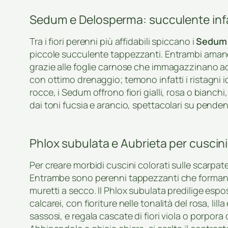
Sedum e Delosperma: succulente infalli
Tra i fiori perenni più affidabili spiccano i
Sedum
piccole succulente tappezzanti. Entrambi amano
grazie alle foglie carnose che immagazzinano acq
con ottimo drenaggio; temono infatti i ristagni idr
rocce, i Sedum offrono fiori gialli, rosa o bianc
dai toni fucsia e arancio, spettacolari su pendenz
Phlox subulata e Aubrieta per cuscini f
Per creare morbidi cuscini colorati sulle scarpa
Entrambe sono perenni tappezzanti che formano ta
muretti a secco. Il Phlox subulata predilige espo
calcarei, con fioriture nelle tonalità del rosa, lil
sassosi, e regala cascate di fiori viola o porpor