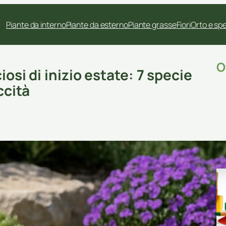
Piante da interno
Piante da esterno
Piante grasse
Fiori
Orto e sp
O
iosi di inizio estate: 7 specie
ccità