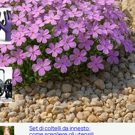
Guanti da raccolta per frutta di
fine estate: come scegliere il
modello giusto per mele,
prugne e fichi
Carrelli avvolgitubo verticali o
orizzontali? come scegliere il
modello giusto per il tuo
giardino
Set di coltelli da innesto:
come scegliere gli utensili