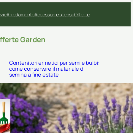
ezie
Arredamento
Accessori e utensili
Offerte
fferte Garden
Contenitori ermetici per semi e bulbi:
come conservare il materiale di
semina a fine estate
Kit di palette e cucchiai da
semina: come scegliere gli
accessori giusti per semi
piccoli e trapianti delicati