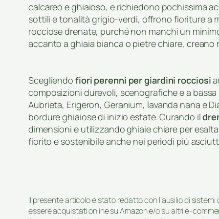
calcareo e ghiaioso, e richiedono pochissima acq
sottili e tonalità grigio-verdi, offrono fioriture 
rocciose drenate, purché non manchi un minimo di
accanto a ghiaia bianca o pietre chiare, creano ra
Scegliendo
fiori perenni per giardini rocciosi
ad
composizioni durevoli, scenografiche e a bass
Aubrieta, Erigeron, Geranium, lavanda nana e D
bordure ghiaiose di inizio estate. Curando il
dre
dimensioni e utilizzando ghiaie chiare per esaltar
fiorito e sostenibile anche nei periodi più asciutt
Il presente articolo è stato redatto con l’ausilio di sistem
essere acquistati online su Amazon e/o su altri e-commerc