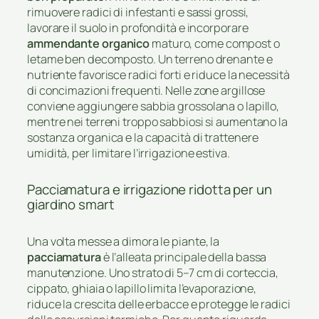
rimuovere radici di infestanti e sassi grossi,
lavorare il suolo in profondità e incorporare
ammendante organico
maturo, come compost o
letame ben decomposto. Un terreno drenante e
nutriente favorisce radici forti e riduce la necessità
di concimazioni frequenti. Nelle zone argillose
conviene aggiungere sabbia grossolana o lapillo,
mentre nei terreni troppo sabbiosi si aumentano la
sostanza organica e la capacità di trattenere
umidità, per limitare l’irrigazione estiva.
Pacciamatura e irrigazione ridotta per un
giardino smart
Una volta messe a dimora le piante, la
pacciamatura
è l’alleata principale della bassa
manutenzione. Uno strato di 5–7 cm di corteccia,
cippato, ghiaia o lapillo limita l’evaporazione,
riduce la crescita delle erbacce e protegge le radici