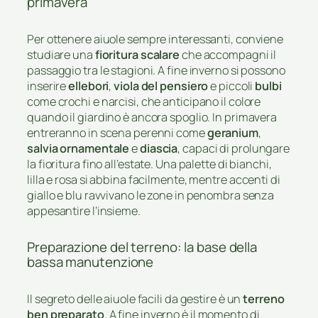
primavera
Per ottenere aiuole sempre interessanti, conviene
studiare una
fioritura scalare
che accompagni il
passaggio tra le stagioni. A fine inverno si possono
inserire
ellebori
,
viola del pensiero
e piccoli
bulbi
come crochi e narcisi, che anticipano il colore
quando il giardino è ancora spoglio. In primavera
entreranno in scena perenni come
geranium
,
salvia ornamentale
e
diascia
, capaci di prolungare
la fioritura fino all’estate. Una palette di bianchi,
lilla e rosa si abbina facilmente, mentre accenti di
giallo e blu ravvivano le zone in penombra senza
appesantire l’insieme.
Preparazione del terreno: la base della
bassa manutenzione
Il segreto delle aiuole facili da gestire è un
terreno
ben preparato
. A fine inverno è il momento di