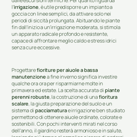
dalle escursioni termiche. Per quanto riguarda
l’
irrigazione
, è utile predisporre un impianto a
goccia con linee semplici, da attivare solo nei
periodi di siccità prolungata. Abituando le piante
fin dall’inizio a un’irrigazione moderata, si stimola
un apparato radicale profondo e resistente,
capace di affrontare meglio caldo e stress idrici
senza cure eccessive.
Progettare
fioriture per aiuole a bassa
manutenzione
a fine inverno significa investire
qualche ora ora per risparmiarne molte in
primavera ed estate. La scelta accurata di
piante
perenni robuste
, la costruzione di una
fioritura
scalare
, la giusta preparazione del suolo e un
sistema di
pacciamatura
e irrigazione ben studiato
permettono di ottenere aiuole ordinate, colorate e
sostenibili. Con pochi interventi mirati nel corso
dell’anno, il giardino resterà armonioso e in salute,