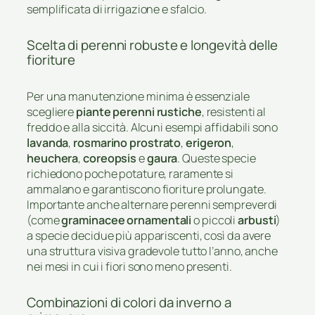
semplificata di irrigazione e sfalcio.
Scelta di perenni robuste e longevità delle
fioriture
Per una manutenzione minima è essenziale
scegliere
piante perenni rustiche
, resistenti al
freddo e alla siccità. Alcuni esempi affidabili sono
lavanda
,
rosmarino prostrato
,
erigeron
,
heuchera
,
coreopsis
e
gaura
. Queste specie
richiedono poche potature, raramente si
ammalano e garantiscono fioriture prolungate.
Importante anche alternare perenni sempreverdi
(come
graminacee ornamentali
o piccoli
arbusti
)
a specie decidue più appariscenti, così da avere
una struttura visiva gradevole tutto l’anno, anche
nei mesi in cui i fiori sono meno presenti.
Combinazioni di colori da inverno a