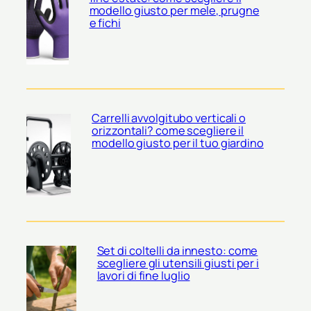
modello giusto per mele, prugne
e fichi
Carrelli avvolgitubo verticali o
orizzontali? come scegliere il
modello giusto per il tuo giardino
Set di coltelli da innesto: come
scegliere gli utensili giusti per i
lavori di fine luglio