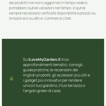
dei prodotti non sono aggiornati in tempo reale e
potrebbero subire variazioni nel tempo: è quindi
sempre necessario verificate disponibilità e prezzo su
Amazon e/o su altri e-commerce citati.
Su
ILoveMyGarden.it
trovi
approfondimenti tematici, consigli,
guide pratiche, le recensioni dei
migliori prodotti, gli accessori più utili e
i gadget più innovativi per rendere
unico il tuo giardino, il tuo terrazzo o
l’angolo green di casa.