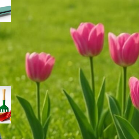
giardinaggio di fine estate
Contenitori ermetici per semi e bulbi:
come conservare il materiale di
semina a fine estate
Kit di palette e cucchiai da
semina: come scegliere gli
accessori giusti per semi
piccoli e trapianti delicati