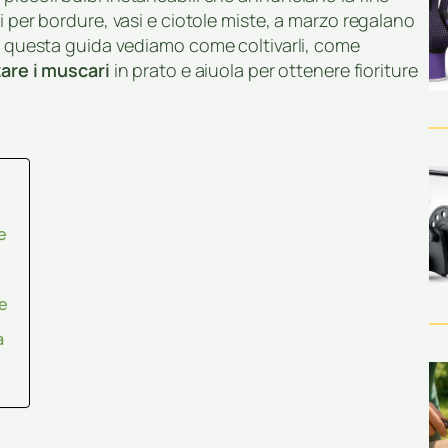
i per bordure, vasi e ciotole miste, a marzo regalano
In questa guida vediamo come coltivarli, come
zare i muscari
in prato e aiuola per ottenere fioriture
e
te
a