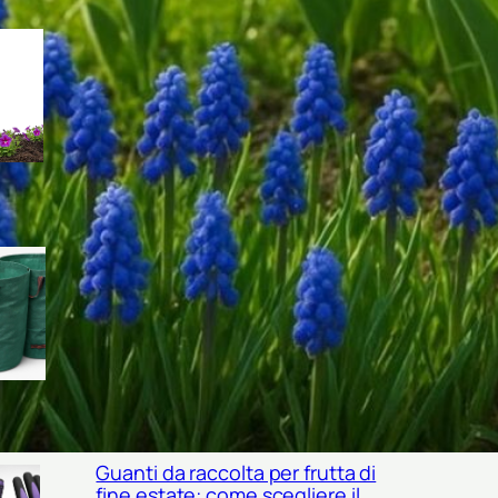
Come scegliere un misuratore
portatile di salinità del terreno
per orto e giardino in piena
estate
Sacchi riutilizzabili per sfalci e
foglie: come scegliere le
borse da giardino giuste per
l’estate
Guanti da raccolta per frutta di
fine estate: come scegliere il