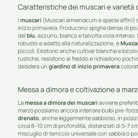
Caratteristiche dei muscari e varietà 
I
muscari
(Muscari armeniacum e specie affini) s
inizio primavera. Producono spighe dense di piccol
del
blu
, azzurro, bianco e talvolta viola intenso.
robusto e adatto alla naturalizzazione, e
Muscar
piccoli. Esistono anche cultivar bianche e bicolo
rustiche, resistono al freddo e richiedono poch
desidera un
giardino di inizio primavera
colorat
Messa a dimora e coltivazione a mar
La
messa a dimora dei muscari
avviene preferi
marzo possiamo ancora interrare bulbi pre-forzat
drenato
, anche leggermente sabbioso, in posizi
circa 8–10 cm di profondità, distanziati di 5–7 cm 
miscuglio di terriccio universale con sabbia o 