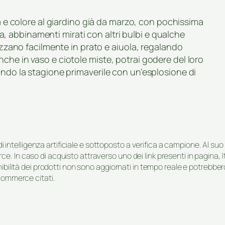
ta e colore al giardino già da marzo, con pochissima
 abbinamenti mirati con altri bulbi e qualche
lizzano facilmente in prato e aiuola, regalando
che in vaso e ciotole miste, potrai godere del loro
ando la stagione primaverile con un’esplosione di
i di intelligenza artificiale e sottoposto a verifica a campione. Al 
e. In caso di acquisto attraverso uno dei link presenti in pagina,
onibilità dei prodotti non sono aggiornati in tempo reale e potrebb
-commerce citati.