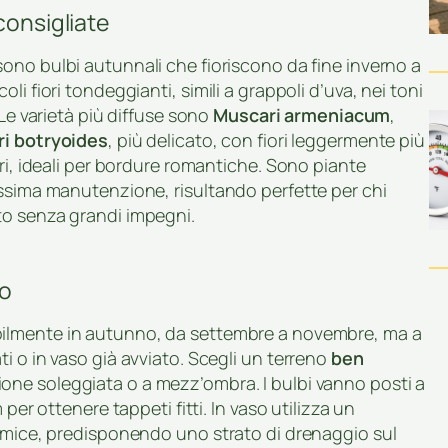
consigliate
ono bulbi autunnali che fioriscono da fine inverno a
i fiori tondeggianti, simili a grappoli d’uva, nei toni
 Le varietà più diffuse sono
Muscari armeniacum
,
i botryoides
, più delicato, con fiori leggermente più
ri, ideali per bordure romantiche. Sono piante
issima manutenzione, risultando perfette per chi
o senza grandi impegni.
zo
bilmente in autunno, da settembre a novembre, ma a
i o in vaso già avviato. Scegli un terreno
ben
one soleggiata o a mezz’ombra. I bulbi vanno posti a
per ottenere tappeti fitti. In vaso utilizza un
pomice, predisponendo uno strato di drenaggio sul