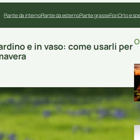
Piante da interno
Piante da esterno
Piante grasse
Fiori
Orto e sp
O
ardino e in vaso: come usarli per
imavera