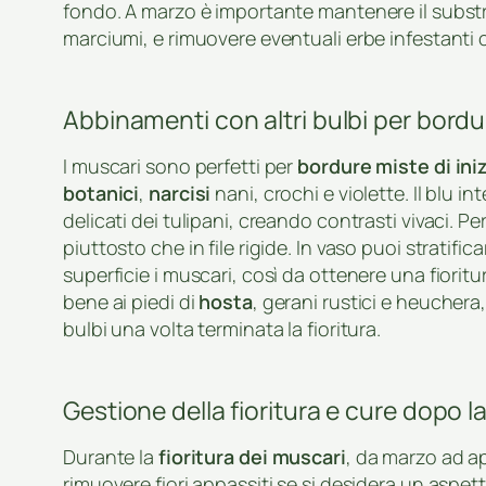
fondo. A marzo è importante mantenere il subs
marciumi, e rimuovere eventuali erbe infestanti
Abbinamenti con altri bulbi per bordu
I muscari sono perfetti per
bordure miste di ini
botanici
,
narcisi
nani, crochi e violette. Il blu int
delicati dei tulipani, creando contrasti vivaci. Per
piuttosto che in file rigide. In vaso puoi stratifica
superficie i muscari, così da ottenere una fiorit
bene ai piedi di
hosta
, gerani rustici e heuchera,
bulbi una volta terminata la fioritura.
Gestione della fioritura e cure dopo la
Durante la
fioritura dei muscari
, da marzo ad apr
rimuovere fiori appassiti se si desidera un aspett