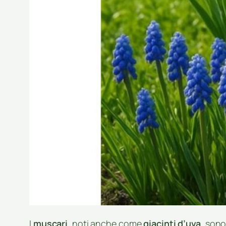
I
muscari
, noti anche come
giacinti d’uva
, sono