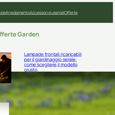
ezie
Arredamento
Accessori e utensili
Offerte
fferte Garden
Lampade frontali ricaricabili
per il giardinaggio serale:
come scegliere il modello
giusto
Sgabello inginocchiatoio con
tasche laterali: l’accessorio
salva-schiena per il