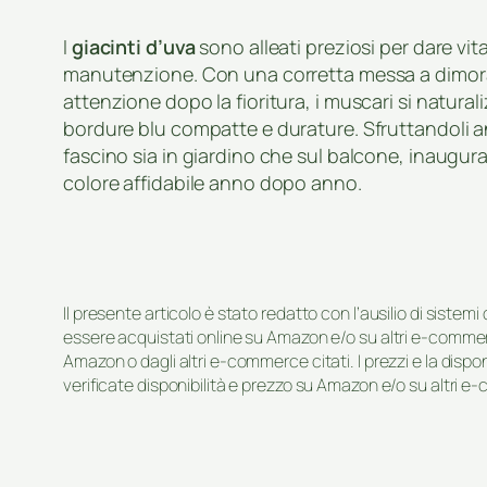
I
giacinti d’uva
sono alleati preziosi per dare vi
manutenzione. Con una corretta messa a dimora,
attenzione dopo la fioritura, i muscari si natura
bordure blu compatte e durature. Sfruttandoli an
fascino sia in giardino che sul balcone, inaugur
colore affidabile anno dopo anno.
Il presente articolo è stato redatto con l’ausilio di sistem
essere acquistati online su Amazon e/o su altri e-commerc
Amazon o dagli altri e-commerce citati. I prezzi e la disp
verificate disponibilità e prezzo su Amazon e/o su altri e