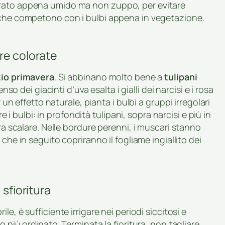
trato appena umido ma non zuppo, per evitare
 che competono con i bulbi appena in vegetazione.
re colorate
zio primavera
. Si abbinano molto bene a
tulipani
enso dei giacinti d’uva esalta i gialli dei narcisi e i rosa
 un effetto naturale, pianta i bulbi a gruppi irregolari
re i bulbi: in profondità tulipani, sopra narcisi e più in
ura scalare. Nelle bordure perenni, i muscari stanno
 che in seguito copriranno il fogliame ingiallito dei
 sfioritura
ile, è sufficiente irrigare nei periodi siccitosi e
o più ordinato. Terminata la fioritura, non tagliare