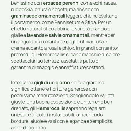
benissimo con
erbacee perenni
come echinacea,
rudbeckia, gaura e nepeta, ma anche con
graminacee ornamentali
leggere che ne esaltano
il portamento, come Pennisetum e Stipa. Per un
effetto naturalistico abbina le varietà arancio e
gialle a
lavanda
e
salvie ornamentali
, mentre per
un angolo più romantico scegli cultivar rosa e
crema accanto a rosai e phlox. In grandi contenitori
profondi, gli Hemerocallis creano macchie di colore
spettacolari su terrazzi assolati, a patto di
garantire drenaggio e annaffiature costanti.
Integrare i
gigli di un giorno
nel tuo giardino
significa ottenere fioriture generose con
pochissima manutenzione. Scegliendo le varietà
giuste, una buona esposizione e un terreno ben
drenato, gli
Hemerocallis
sapranno regalarti
un’estate di colori instancabili, arricchendo
bordure, aiuole e vasi con eleganza e semplicità,
anno dopo anno.