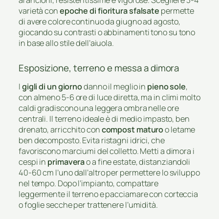
varietà con
epoche di fioritura sfalsate
permette
di avere colore continuo da giugno ad agosto,
giocando su contrasti o abbinamenti tono su tono
in base allo stile dell’aiuola.
Esposizione, terreno e messa a dimora
I
gigli di un giorno
danno il meglio in
pieno sole
,
con almeno 5-6 ore di luce diretta, ma in climi molto
caldi gradiscono una leggera ombra nelle ore
centrali. Il terreno ideale è di medio impasto, ben
drenato, arricchito con
compost maturo
o letame
ben decomposto. Evita ristagni idrici, che
favoriscono marciumi del colletto. Metti a dimora i
cespi in
primavera
o a fine estate, distanziandoli
40-60 cm l’uno dall’altro per permettere lo sviluppo
nel tempo. Dopo l’impianto, compattare
leggermente il terreno e pacciamare con corteccia
o foglie secche per trattenere l’umidità.