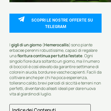
SCOPRI LE NOSTRE OFFERTE SU
TELEGRAM
I
gigli di un giorno
(
Hemerocallis
) sono piante
erbacee perenni robustissime, capaci di regalare
una
fioritura continua per tutta l’estate
. Ogni
singolo fiore dura soltanto un giorno, ma il numero
di boccioli è così elevato da garantire settimane di
colore in aiuola, bordure e vasche capienti. Facili da
coltivare anche per chi ha poca esperienza,
tollerano caldo, brevi periodi di siccità e terreni non
perfetti, diventando alleati ideali per dare nuova
vita al giardino di luglio.
Indice dei Contenuti