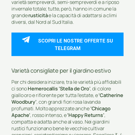
varietà sempreverdi, semi-sempreverdi e a riposo
invernale totale; tutte, però, hanno in comune la
grande
rusticità
e la capacità di adattarsi a climi
diversi, dal Nord al Sud Italia.
SCOPRI LE NOSTRE OFFERTE SU
TELEGRAM
Varietà consigliate per il giardino estivo
Per chi desidera iniziare, tra le varietà più affidabili
ci sono
Hemerocallis ‘Stella de Oro’
, di colore
giallo oro e rifiorente per tutta l’estate, e
‘Catherine
Woodbury’
, con grandi fiori rosa lavanda
profumati. Molto apprezzate anche
‘Chicago
Apache’
, rosso intenso, e
‘Happy Returns’
,
compatta e adatta anche al vaso. Nei giardini
rustici funzionano bene le vecchie cultivar
arancioni, resistentissime e vigorose. Scegliere 3-4