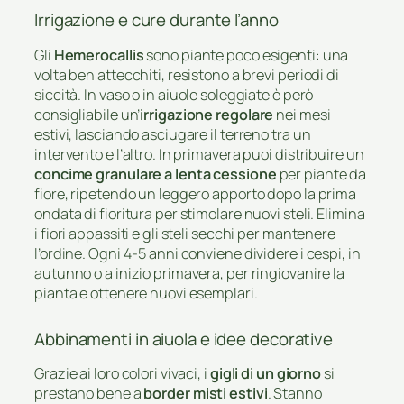
Irrigazione e cure durante l’anno
Gli
Hemerocallis
sono piante poco esigenti: una
volta ben attecchiti, resistono a brevi periodi di
siccità. In vaso o in aiuole soleggiate è però
consigliabile un’
irrigazione regolare
nei mesi
estivi, lasciando asciugare il terreno tra un
intervento e l’altro. In primavera puoi distribuire un
concime granulare a lenta cessione
per piante da
fiore, ripetendo un leggero apporto dopo la prima
ondata di fioritura per stimolare nuovi steli. Elimina
i fiori appassiti e gli steli secchi per mantenere
l’ordine. Ogni 4-5 anni conviene dividere i cespi, in
autunno o a inizio primavera, per ringiovanire la
pianta e ottenere nuovi esemplari.
Abbinamenti in aiuola e idee decorative
Grazie ai loro colori vivaci, i
gigli di un giorno
si
prestano bene a
border misti estivi
. Stanno