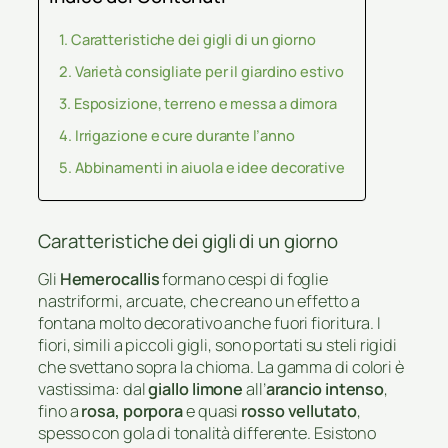
Caratteristiche dei gigli di un giorno
Varietà consigliate per il giardino estivo
Esposizione, terreno e messa a dimora
Irrigazione e cure durante l’anno
Abbinamenti in aiuola e idee decorative
Caratteristiche dei gigli di un giorno
Gli
Hemerocallis
formano cespi di foglie
nastriformi, arcuate, che creano un effetto a
fontana molto decorativo anche fuori fioritura. I
fiori, simili a piccoli gigli, sono portati su steli rigidi
che svettano sopra la chioma. La gamma di colori è
vastissima: dal
giallo limone
all’
arancio intenso
,
fino a
rosa, porpora
e quasi
rosso vellutato
,
spesso con gola di tonalità differente. Esistono