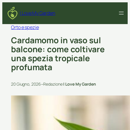
I Love My Garden
Orto e spezie
Cardamomo in vaso sul
balcone: come coltivare
una spezia tropicale
profumata
–
20 Giugno, 2026
Redazione
I Love My Garden