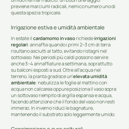
previene marciumi radicali, nemico numero uno di
questa spezia tropicale.
Irrigazione estiva e umidità ambientale
In estate il
cardamomo in vaso
richiede
irrigazioni
regolari
: annaffia quando i primi 2–3 cm di terra
risultano asciutti al tatto, evitando ristagni nel
sottovaso. Nei periodi più caldi possono servire
anche 3–4 annaffiature a settimana, soprattutto
su balconi esposti a sud. Oltre all’acqua nel
terreno, la pianta gradisce un’
elevata umidità
ambientale
: nebulizza le foglie al mattino con
acqua non calcarea oppure posiziona il vaso sopra
un sottovaso riempito di argilla espansa e acqua,
facendo attenzione che il fondo del vaso non resti
immerso. In inverno riduci le bagnature,
mantenendo il substrato solo leggermente umido.