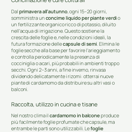
Concimazione e cure colturali
Dal
primavera all’autunno
, ogni 15–20 giorni,
somministra un
concime liquido per piante verdi
o
un fertilizzante organico ricco di potassio, diluito
nell’acqua di irrigazione. Questo sostiene la
crescita delle foglie e, nelle condizioni ideali, la
futura formazione delle
capsule di semi
. Elimina le
foglie secche alla base per favorire l’arieggiamento
e controlla periodicamente la presenza di
cocciniglia o acari, più probabili in ambienti troppo
secchi. Ogni 2–3 anni, a fine inverno, rinvasa
dividendo delicatamente i rizomi: otterrai nuove
piante di cardamomo da distribuire su altri vasi o
balconi.
Raccolta, utilizzo in cucina e tisane
Nel nostro clima il
cardamomo in balcone
produce
più facilmente foglie profumate che capsule, ma
entrambe le parti sono utilizzabili. Le
foglie