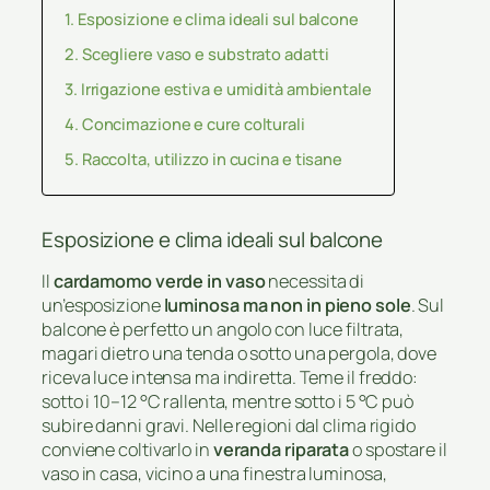
Esposizione e clima ideali sul balcone
Scegliere vaso e substrato adatti
Irrigazione estiva e umidità ambientale
Concimazione e cure colturali
Raccolta, utilizzo in cucina e tisane
Esposizione e clima ideali sul balcone
Il
cardamomo verde in vaso
necessita di
un’esposizione
luminosa ma non in pieno sole
. Sul
balcone è perfetto un angolo con luce filtrata,
magari dietro una tenda o sotto una pergola, dove
riceva luce intensa ma indiretta. Teme il freddo:
sotto i 10–12 °C rallenta, mentre sotto i 5 °C può
subire danni gravi. Nelle regioni dal clima rigido
conviene coltivarlo in
veranda riparata
o spostare il
vaso in casa, vicino a una finestra luminosa,