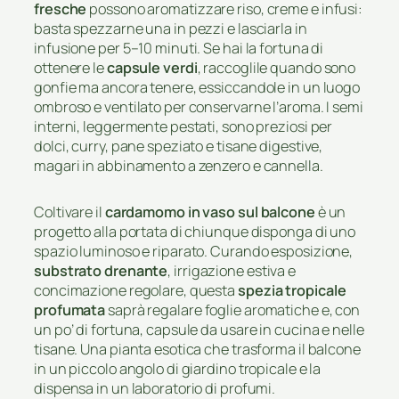
fresche
possono aromatizzare riso, creme e infusi:
basta spezzarne una in pezzi e lasciarla in
infusione per 5–10 minuti. Se hai la fortuna di
ottenere le
capsule verdi
, raccoglile quando sono
gonfie ma ancora tenere, essiccandole in un luogo
ombroso e ventilato per conservarne l’aroma. I semi
interni, leggermente pestati, sono preziosi per
dolci, curry, pane speziato e tisane digestive,
magari in abbinamento a zenzero e cannella.
Coltivare il
cardamomo in vaso sul balcone
è un
progetto alla portata di chiunque disponga di uno
spazio luminoso e riparato. Curando esposizione,
substrato drenante
, irrigazione estiva e
concimazione regolare, questa
spezia tropicale
profumata
saprà regalare foglie aromatiche e, con
un po’ di fortuna, capsule da usare in cucina e nelle
tisane. Una pianta esotica che trasforma il balcone
in un piccolo angolo di giardino tropicale e la
dispensa in un laboratorio di profumi.