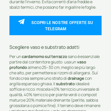
durante l’inverno. Evita correnti d’aria fredde e
sbalzi termici, che possono far ingiallire le foglie.
SCOPRI LE NOSTRE OFFERTE SU
TELEGRAM
Scegliere vaso e substrato adatti
Per un
cardamomo sul terrazzo
sano è essenziale
partire dal contenitore giusto: usa un
vaso
profondo
almeno 25–30 cm, meglio se più largo
che alto, per permettere ai rizomi di allargarsi. Sul
fondo crea sempre uno strato di
drainage
con
argilla espansa o ghiaia. Il
substrato
ideale è
soffice e ricco: miscela 40% terriccio universale di
qualità, 40% terriccio per piante verdi o compost
maturo e 20% materiale drenante (perlite, sabbia
grossolana o pomice fine). Il terreno deve rimanere
umido ma mai fradicio: un buon drenaggio