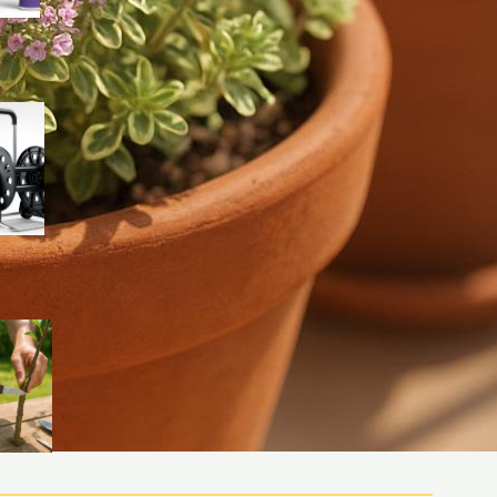
Carrelli avvolgitubo verticali o
orizzontali? come scegliere il
modello giusto per il tuo
giardino
Set di coltelli da innesto:
come scegliere gli utensili
giusti per i lavori di fine luglio