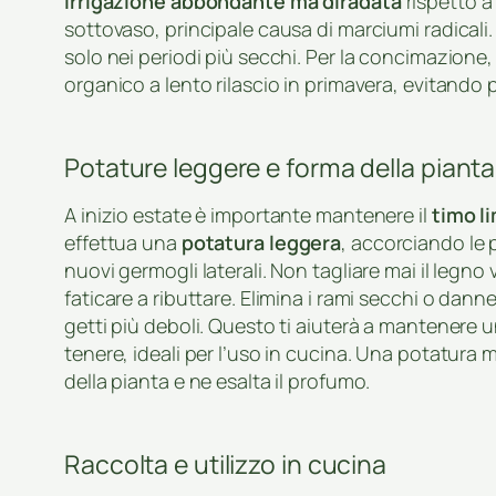
irrigazione abbondante ma diradata
rispetto a
sottovaso, principale causa di marciumi radicali. 
solo nei periodi più secchi. Per la concimazione,
organico a lento rilascio in primavera, evitando p
Potature leggere e forma della pianta
A inizio estate è importante mantenere il
timo l
effettua una
potatura leggera
, accorciando le 
nuovi germogli laterali. Non tagliare mai il legn
faticare a ributtare. Elimina i rami secchi o danne
getti più deboli. Questo ti aiuterà a mantenere 
tenere, ideali per l’uso in cucina. Una potatura
della pianta e ne esalta il profumo.
Raccolta e utilizzo in cucina