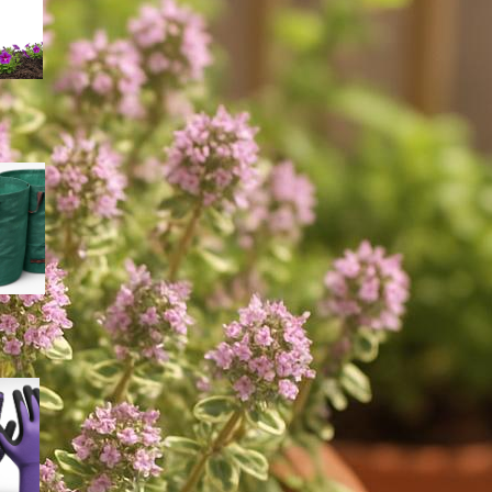
estate
Sacchi riutilizzabili per sfalci e
foglie: come scegliere le
borse da giardino giuste per
l’estate
Guanti da raccolta per frutta di
fine estate: come scegliere il
modello giusto per mele,
prugne e fichi