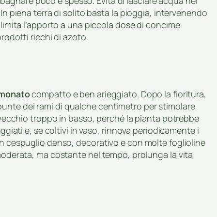
 bagnare poco e spesso. Evita di lasciare acqua nel
In piena terra di solito basta la pioggia, intervenendo
 limita l’apporto a una piccola dose di concime
rodotti ricchi di azoto.
imonato
compatto e ben arieggiato. Dopo la fioritura,
punte dei rami di qualche centimetro per stimolare
o vecchio troppo in basso, perché la pianta potrebbe
ggiati e, se coltivi in vaso, rinnova periodicamente i
un cespuglio denso, decorativo e con molte foglioline
 moderata, ma costante nel tempo, prolunga la vita