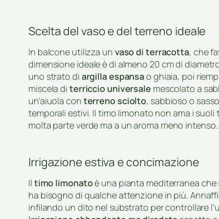
Scelta del vaso e del terreno ideale
In balcone utilizza un
vaso di terracotta
, che f
dimensione ideale è di almeno 20 cm di diametro,
uno strato di
argilla espansa
o ghiaia, poi riem
miscela di
terriccio universale
mescolato a sabbi
un’aiuola con
terreno sciolto
, sabbioso o sasso
temporali estivi. Il timo limonato non ama i suoli
molta parte verde ma a un aroma meno intenso.
Irrigazione estiva e concimazione
Il
timo limonato
è una pianta mediterranea che s
ha bisogno di qualche attenzione in più. Annaffia
infilando un dito nel substrato per controllare l