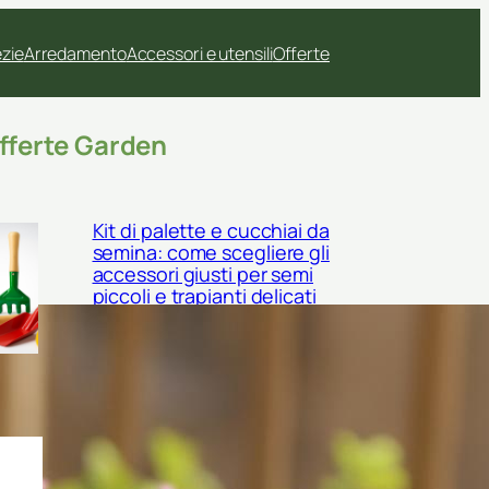
ezie
Arredamento
Accessori e utensili
Offerte
fferte Garden
Kit di palette e cucchiai da
semina: come scegliere gli
accessori giusti per semi
piccoli e trapianti delicati
Come scegliere un misuratore
portatile di salinità del terreno
per orto e giardino in piena