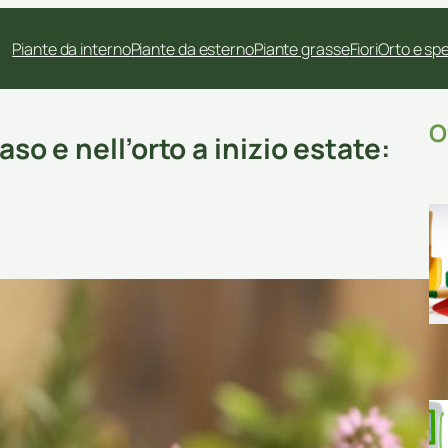
Piante da interno
Piante da esterno
Piante grasse
Fiori
Orto e sp
O
aso e nell’orto a inizio estate: