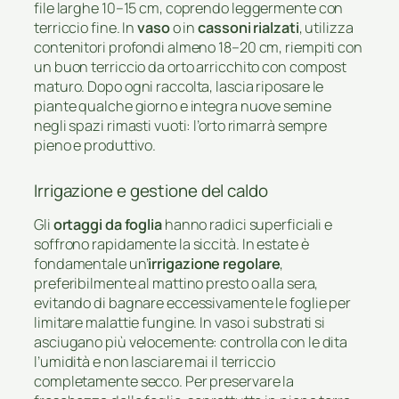
file larghe 10–15 cm, coprendo leggermente con
terriccio fine. In
vaso
o in
cassoni rialzati
, utilizza
contenitori profondi almeno 18–20 cm, riempiti con
un buon terriccio da orto arricchito con compost
maturo. Dopo ogni raccolta, lascia riposare le
piante qualche giorno e integra nuove semine
negli spazi rimasti vuoti: l’orto rimarrà sempre
pieno e produttivo.
Irrigazione e gestione del caldo
Gli
ortaggi da foglia
hanno radici superficiali e
soffrono rapidamente la siccità. In estate è
fondamentale un’
irrigazione regolare
,
preferibilmente al mattino presto o alla sera,
evitando di bagnare eccessivamente le foglie per
limitare malattie fungine. In vaso i substrati si
asciugano più velocemente: controlla con le dita
l’umidità e non lasciare mai il terriccio
completamente secco. Per preservare la