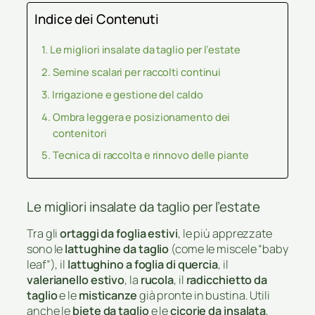
Indice dei Contenuti
Le migliori insalate da taglio per l’estate
Semine scalari per raccolti continui
Irrigazione e gestione del caldo
Ombra leggera e posizionamento dei
contenitori
Tecnica di raccolta e rinnovo delle piante
Le migliori insalate da taglio per l’estate
Tra gli
ortaggi da foglia estivi
, le più apprezzate
sono le
lattughine da taglio
(come le miscele “baby
leaf”), il
lattughino a foglia di quercia
, il
valerianello estivo
, la
rucola
, il
radicchietto da
taglio
e le
misticanze
già pronte in bustina. Utili
anche le
biete da taglio
e le
cicorie da insalata
,