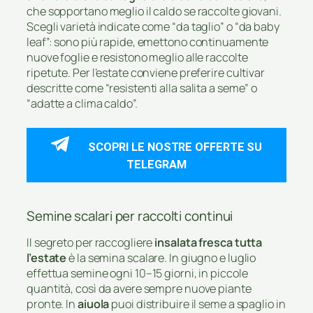
che sopportano meglio il caldo se raccolte giovani.
Scegli varietà indicate come “da taglio” o “da baby
leaf”: sono più rapide, emettono continuamente
nuove foglie e resistono meglio alle raccolte
ripetute. Per l’estate conviene preferire cultivar
descritte come “resistenti alla salita a seme” o
“adatte a clima caldo”.
SCOPRI LE NOSTRE OFFERTE SU
TELEGRAM
Semine scalari per raccolti continui
Il segreto per raccogliere
insalata fresca tutta
l’estate
è la semina scalare. In giugno e luglio
effettua semine ogni 10–15 giorni, in piccole
quantità, così da avere sempre nuove piante
pronte. In
aiuola
puoi distribuire il seme a spaglio in