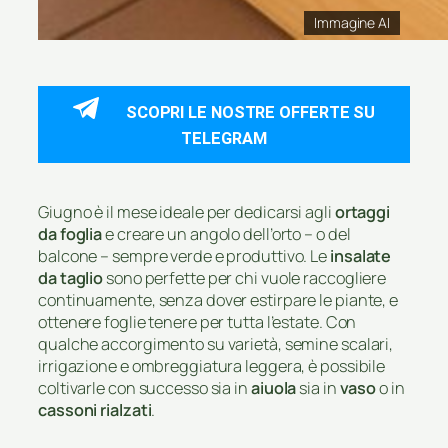
Immagine AI
SCOPRI LE NOSTRE OFFERTE SU
TELEGRAM
Giugno è il mese ideale per dedicarsi agli
ortaggi
da foglia
e creare un angolo dell’orto – o del
balcone – sempre verde e produttivo. Le
insalate
da taglio
sono perfette per chi vuole raccogliere
continuamente, senza dover estirpare le piante, e
ottenere foglie tenere per tutta l’estate. Con
qualche accorgimento su varietà, semine scalari,
irrigazione e ombreggiatura leggera, è possibile
coltivarle con successo sia in
aiuola
sia in
vaso
o in
cassoni rialzati
.