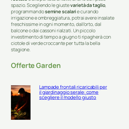
spazio. Scegliendo le giuste
varietà da taglio
,
programmando
semine scalari
e curando
irrigazione e ombreggiatura, potrai avere insalate
freschissime in ogni momento, dall’orto, dal
balcone o dai cassoni rialzati. Un piccolo
investimento di tempo a giugno ti ripagherà con
ciotole di verde croccante per tutta la bella
stagione.
Offerte Garden
Lampade frontali ricaricabili per
il giardinaggio serale: come
scegliere il modello giusto