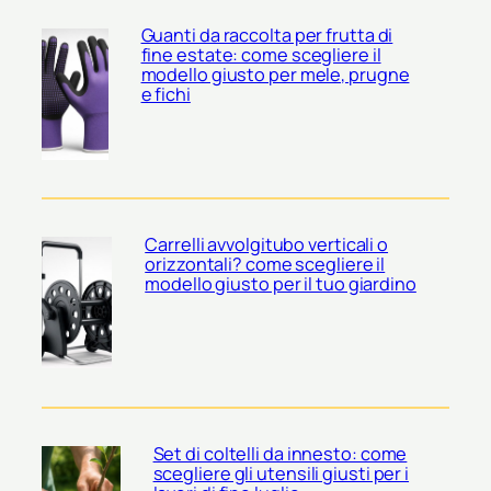
Guanti da raccolta per frutta di
fine estate: come scegliere il
modello giusto per mele, prugne
e fichi
Carrelli avvolgitubo verticali o
orizzontali? come scegliere il
modello giusto per il tuo giardino
Set di coltelli da innesto: come
scegliere gli utensili giusti per i