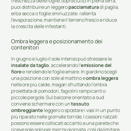
freschezza delle foglie, soprattutto in piena terra,
puoi distribuire un leggero
pacciamatura
di paglia,
erba secca o foglie sminuzzate: rallenta
l’evaporazione, mantiene il terreno fresco e riduce
la crescita delle infestanti.
Ombra leggera e posizionamento dei
contenitori
In giugno e luglio il sole intenso può stressare le
insalate da taglio
, accelerando l’
emissione del
fiore
e rendendo le foglie amare. In giardino scegli
una posizione con sole al mattino e
ombra leggera
nelle ore più calde, magari sfruttando l’ombra
proiettata di pomodori, fagiolini rampicanti o
piccole pergole. Sul balcone orientato a sud
conviene schermare con un
tessuto
ombreggiante
leggero o spostare i vasi in un punto
più riparato nelle giornate torride. I cassoni rialzati
possono essere collocati accanto a una parete che
riceve sole solo per mezza giornata, così da limitare