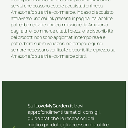
servizi che possono essere acquistati online su
Amazon e/o su altri e-commerce. In caso di acquisto
attraverso uno dei link presenti in pagina, Italiaonline
potrebbe ricevere una commissione da Amazon o
dagli altri e-commerce citati. I prezzi e la disponibilità
dei prodotti non sono aggiornati in tempo reale e
potrebbero subire variazioni nel tempo: è quindi
sempre necessario verificate disponibilità e prezzo su
Amazon e/o su altri e-commerce citati.
Su
ILoveMyGarden.it
trovi
approfondimenti tematici, consigli,
guide pratiche, le recensioni dei
migliori prodotti, gli accessori più utili e