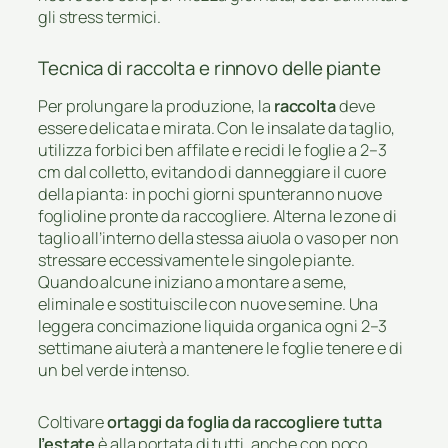
gli stress termici.
Tecnica di raccolta e rinnovo delle piante
Per prolungare la produzione, la
raccolta
deve
essere delicata e mirata. Con le insalate da taglio,
utilizza forbici ben affilate e recidi le foglie a 2–3
cm dal colletto, evitando di danneggiare il cuore
della pianta: in pochi giorni spunteranno nuove
foglioline pronte da raccogliere. Alterna le zone di
taglio all’interno della stessa aiuola o vaso per non
stressare eccessivamente le singole piante.
Quando alcune iniziano a montare a seme,
eliminale e sostituiscile con nuove semine. Una
leggera concimazione liquida organica ogni 2–3
settimane aiuterà a mantenere le foglie tenere e di
un bel verde intenso.
Coltivare
ortaggi da foglia da raccogliere tutta
l’estate
è alla portata di tutti, anche con poco