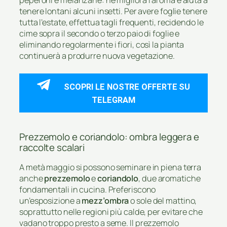
tenere lontani alcuni insetti. Per avere foglie tenere
tutta l’estate, effettua tagli frequenti, recidendo le
cime sopra il secondo o terzo paio di foglie e
eliminando regolarmente i fiori, così la pianta
continuerà a produrre nuova vegetazione.
SCOPRI LE NOSTRE OFFERTE SU
TELEGRAM
Prezzemolo e coriandolo: ombra leggera e
raccolte scalari
A metà maggio si possono seminare in piena terra
anche
prezzemolo
e
coriandolo
, due aromatiche
fondamentali in cucina. Preferiscono
un’esposizione a
mezz’ombra
o sole del mattino,
soprattutto nelle regioni più calde, per evitare che
vadano troppo presto a seme. Il prezzemolo