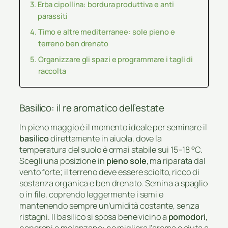
Erba cipollina: bordura produttiva e anti
parassiti
Timo e altre mediterranee: sole pieno e
terreno ben drenato
Organizzare gli spazi e programmare i tagli di
raccolta
Basilico: il re aromatico dell’estate
In pieno maggio è il momento ideale per seminare il
basilico
direttamente in aiuola, dove la
temperatura del suolo è ormai stabile sui 15–18 °C.
Scegli una posizione in
pieno sole
, ma riparata dal
vento forte; il terreno deve essere sciolto, ricco di
sostanza organica e ben drenato. Semina a spaglio
o in file, coprendo leggermente i semi e
mantenendo sempre un’umidità costante, senza
ristagni. Il basilico si sposa bene vicino a
pomodori
,
peperoni e melanzane: ne migliora l’aroma e aiuta a