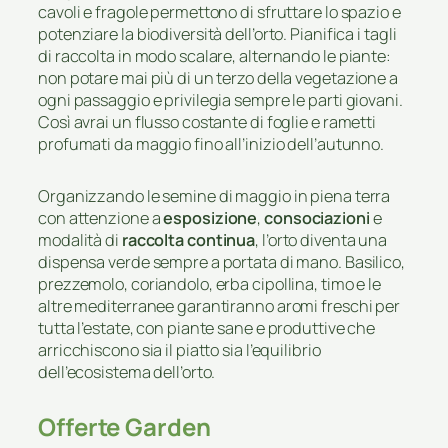
cavoli e fragole permettono di sfruttare lo spazio e
potenziare la biodiversità dell’orto. Pianifica i tagli
di raccolta in modo scalare, alternando le piante:
non potare mai più di un terzo della vegetazione a
ogni passaggio e privilegia sempre le parti giovani.
Così avrai un flusso costante di foglie e rametti
profumati da maggio fino all’inizio dell’autunno.
Organizzando le semine di maggio in piena terra
con attenzione a
esposizione
,
consociazioni
e
modalità di
raccolta continua
, l’orto diventa una
dispensa verde sempre a portata di mano. Basilico,
prezzemolo, coriandolo, erba cipollina, timo e le
altre mediterranee garantiranno aromi freschi per
tutta l’estate, con piante sane e produttive che
arricchiscono sia il piatto sia l’equilibrio
dell’ecosistema dell’orto.
Offerte Garden