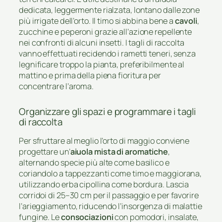
dedicata, leggermente rialzata, lontano dalle zone
più irrigate dell’orto. Il timo si abbina bene a
cavoli
,
zucchine e peperoni grazie all’azione repellente
nei confronti di alcuni insetti. I tagli di raccolta
vanno effettuati recidendo i rametti teneri, senza
legnificare troppo la pianta, preferibilmente al
mattino e prima della piena fioritura per
concentrare l’aroma.
Organizzare gli spazi e programmare i tagli
di raccolta
Per sfruttare al meglio l’orto di maggio conviene
progettare un’
aiuola mista di aromatiche
,
alternando specie più alte come basilico e
coriandolo a tappezzanti come timo e maggiorana,
utilizzando erba cipollina come bordura. Lascia
corridoi di 25–30 cm per il passaggio e per favorire
l’arieggiamento, riducendo l’insorgenza di malattie
fungine. Le
consociazioni
con pomodori, insalate,