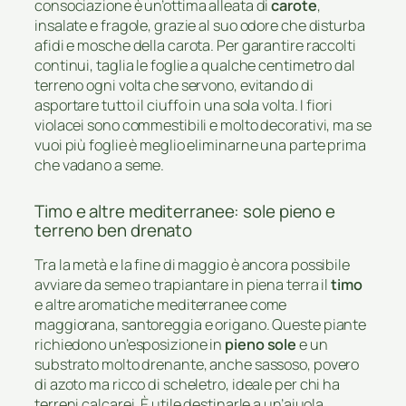
consociazione è un’ottima alleata di
carote
,
insalate e fragole, grazie al suo odore che disturba
afidi e mosche della carota. Per garantire raccolti
continui, taglia le foglie a qualche centimetro dal
terreno ogni volta che servono, evitando di
asportare tutto il ciuffo in una sola volta. I fiori
violacei sono commestibili e molto decorativi, ma se
vuoi più foglie è meglio eliminarne una parte prima
che vadano a seme.
Timo e altre mediterranee: sole pieno e
terreno ben drenato
Tra la metà e la fine di maggio è ancora possibile
avviare da seme o trapiantare in piena terra il
timo
e altre aromatiche mediterranee come
maggiorana, santoreggia e origano. Queste piante
richiedono un’esposizione in
pieno sole
e un
substrato molto drenante, anche sassoso, povero
di azoto ma ricco di scheletro, ideale per chi ha
terreni calcarei. È utile destinarle a un’aiuola