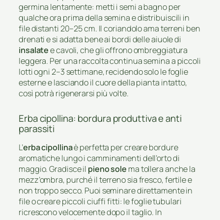
germina lentamente: metti i semi a bagno per
qualche ora prima della semina e distribuiscili in
file distanti 20–25 cm. Il coriandolo ama terreni ben
drenati e si adatta bene ai bordi delle aiuole di
insalate
e cavoli, che gli offrono ombreggiatura
leggera. Per una raccolta continua semina a piccoli
lotti ogni 2–3 settimane, recidendo solo le foglie
esterne e lasciando il cuore della pianta intatto,
così potrà rigenerarsi più volte.
Erba cipollina: bordura produttiva e anti
parassiti
L’
erba cipollina
è perfetta per creare bordure
aromatiche lungo i camminamenti dell’orto di
maggio. Gradisce il
pieno sole
ma tollera anche la
mezz’ombra, purché il terreno sia fresco, fertile e
non troppo secco. Puoi seminare direttamente in
file o creare piccoli ciuffi fitti: le foglie tubulari
ricrescono velocemente dopo il taglio. In