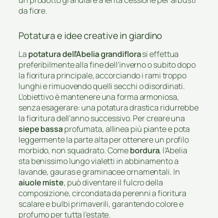
un prodotto granulare a lenta cessione per arbusti
da fiore.
Potatura e idee creative in giardino
La
potatura dell’Abelia grandiflora
si effettua
preferibilmente alla fine dell’inverno o subito dopo
la fioritura principale, accorciando i rami troppo
lunghi e rimuovendo quelli secchi o disordinati.
L’obiettivo è mantenere una forma armoniosa,
senza esagerare: una potatura drastica ridurrebbe
la fioritura dell’anno successivo. Per creare una
siepe bassa
profumata, allinea più piante e pota
leggermente la parte alta per ottenere un profilo
morbido, non squadrato. Come
bordura
, l’Abelia
sta benissimo lungo vialetti in abbinamento a
lavande, gauras e graminacee ornamentali. In
aiuole miste
, può diventare il fulcro della
composizione, circondata da perenni a fioritura
scalare e bulbi primaverili, garantendo colore e
profumo per tutta l’estate.