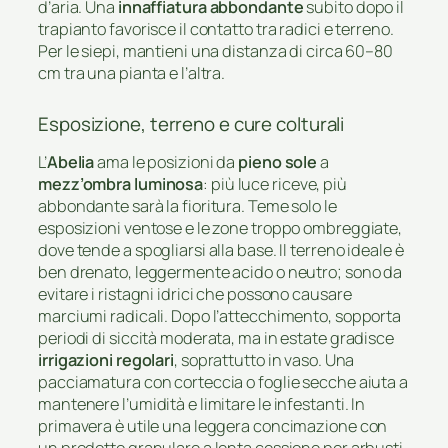
d’aria. Una
innaffiatura abbondante
subito dopo il
trapianto favorisce il contatto tra radici e terreno.
Per le siepi, mantieni una distanza di circa 60–80
cm tra una pianta e l’altra.
Esposizione, terreno e cure colturali
L’
Abelia
ama le posizioni da
pieno sole
a
mezz’ombra luminosa
: più luce riceve, più
abbondante sarà la fioritura. Teme solo le
esposizioni ventose e le zone troppo ombreggiate,
dove tende a spogliarsi alla base. Il terreno ideale è
ben drenato, leggermente acido o neutro; sono da
evitare i ristagni idrici che possono causare
marciumi radicali. Dopo l’attecchimento, sopporta
periodi di siccità moderata, ma in estate gradisce
irrigazioni regolari
, soprattutto in vaso. Una
pacciamatura con corteccia o foglie secche aiuta a
mantenere l’umidità e limitare le infestanti. In
primavera è utile una leggera concimazione con