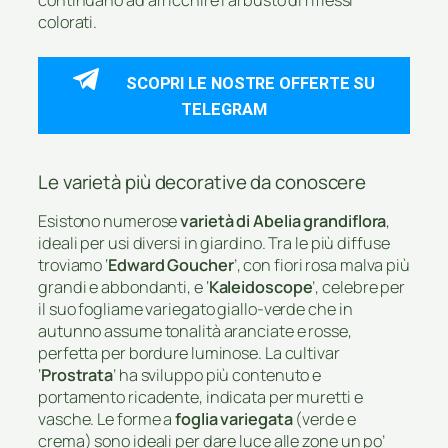
colorati.
SCOPRI LE NOSTRE OFFERTE SU
TELEGRAM
Le varietà più decorative da conoscere
Esistono numerose
varietà di Abelia grandiflora
,
ideali per usi diversi in giardino. Tra le più diffuse
troviamo ‘
Edward Goucher
’, con fiori rosa malva più
grandi e abbondanti, e ‘
Kaleidoscope
’, celebre per
il suo fogliame variegato giallo-verde che in
autunno assume tonalità aranciate e rosse,
perfetta per bordure luminose. La cultivar
‘
Prostrata
’ ha sviluppo più contenuto e
portamento ricadente, indicata per muretti e
vasche. Le forme a
foglia variegata
(verde e
crema) sono ideali per dare luce alle zone un po’