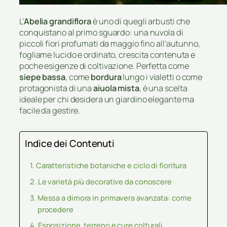
L’
Abelia grandiflora
è uno di quegli arbusti che
conquistano al primo sguardo: una nuvola di
piccoli fiori profumati da maggio fino all’autunno,
fogliame lucido e ordinato, crescita contenuta e
poche esigenze di coltivazione. Perfetta come
siepe bassa
, come
bordura
lungo i vialetti o come
protagonista di una
aiuola mista
, è una scelta
ideale per chi desidera un giardino elegante ma
facile da gestire.
Indice dei Contenuti
Caratteristiche botaniche e ciclo di fioritura
Le varietà più decorative da conoscere
Messa a dimora in primavera avanzata: come
procedere
Esposizione, terreno e cure colturali