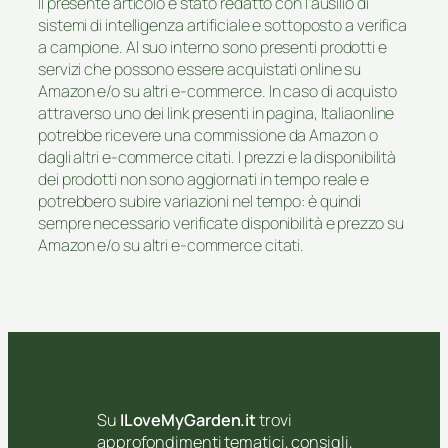
Il presente articolo è stato redatto con l’ausilio di
sistemi di intelligenza artificiale e sottoposto a verifica
a campione. Al suo interno sono presenti prodotti e
servizi che possono essere acquistati online su
Amazon e/o su altri e-commerce. In caso di acquisto
attraverso uno dei link presenti in pagina, Italiaonline
potrebbe ricevere una commissione da Amazon o
dagli altri e-commerce citati. I prezzi e la disponibilità
dei prodotti non sono aggiornati in tempo reale e
potrebbero subire variazioni nel tempo: è quindi
sempre necessario verificate disponibilità e prezzo su
Amazon e/o su altri e-commerce citati.
Su
ILoveMyGarden.it
trovi
approfondimenti tematici, consigli,