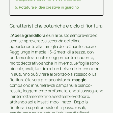
Potatura e idee creative in giardino
Caratteristiche botaniche e ciclo di fioritura
L’
Abelia grandiflora
è un arbusto sempreverde o
semisempreverde, a seconda del clima,
appartenente alla famiglia delle Caprifoliaceae.
Raggiunge in media 1,5–2 metri di altezza, con
portamento arcuato e leggermente ricadente,
molto decorativo anche in inverno. Le foglie sono
piccole, ovali, lucide e di un bel verde intenso che
in autunno può virare al bronzo o al rossiccio. La
fioritura è la vera protagonista: da
maggio
compaiono innumerevoli campanule bianco-
rosate, leggermente profumate, che si susseguono
ininterrottamente fino a settembre-ottobre,
attirando api e insetti impollinatori. Dopo la
fioritura, i sepali persistenti, spesso rosati,
continuano ad arricchire l’arbusto di riflessi