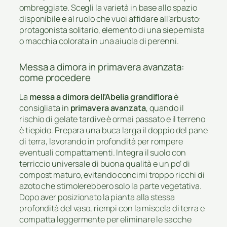
ombreggiate. Scegli la varietà in base allo spazio
disponibile e al ruolo che vuoi affidare all’arbusto:
protagonista solitario, elemento di una siepe mista
o macchia colorata in una aiuola di perenni.
Messa a dimora in primavera avanzata:
come procedere
La
messa a dimora dell’Abelia grandiflora
è
consigliata in
primavera avanzata
, quando il
rischio di gelate tardive è ormai passato e il terreno
è tiepido. Prepara una buca larga il doppio del pane
di terra, lavorando in profondità per rompere
eventuali compattamenti. Integra il suolo con
terriccio universale di buona qualità e un po’ di
compost maturo, evitando concimi troppo ricchi di
azoto che stimolerebbero solo la parte vegetativa.
Dopo aver posizionato la pianta alla stessa
profondità del vaso, riempi con la miscela di terra e
compatta leggermente per eliminare le sacche