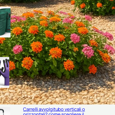
Sacchi riutilizzabili per sfalci e
foglie: come scegliere le
borse da giardino giuste per
l’estate
Guanti da raccolta per frutta di
fine estate: come scegliere il
modello giusto per mele,
prugne e fichi
Carrelli avvolgitubo verticali o
orizzontali? come scegliere il