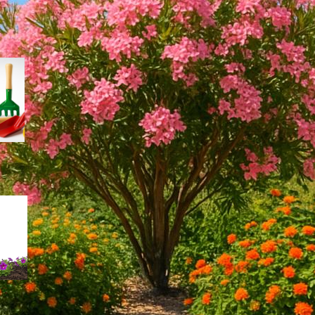
Kit di palette e cucchiai da
semina: come scegliere gli
accessori giusti per semi
piccoli e trapianti delicati
Come scegliere un misuratore
portatile di salinità del terreno
per orto e giardino in piena
estate