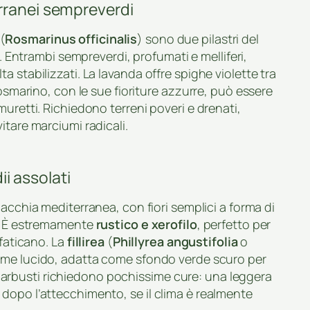
rranei sempreverdi
(
Rosmarinus officinalis
) sono due pilastri del
. Entrambi sempreverdi, profumati e melliferi,
 stabilizzati. La lavanda offre spighe violette tra
rosmarino, con le sue fioriture azzurre, può essere
uretti. Richiedono terreni poveri e drenati,
itare marciumi radicali.
ii assolati
macchia mediterranea, con fiori semplici a forma di
a. È estremamente
rustico e xerofilo
, perfetto per
 faticano. La
fillirea
(
Phillyrea angustifolia
o
ame lucido, adatta come sfondo verde scuro per
gli arbusti richiedono pochissime cure: una leggera
dopo l’attecchimento, se il clima è realmente