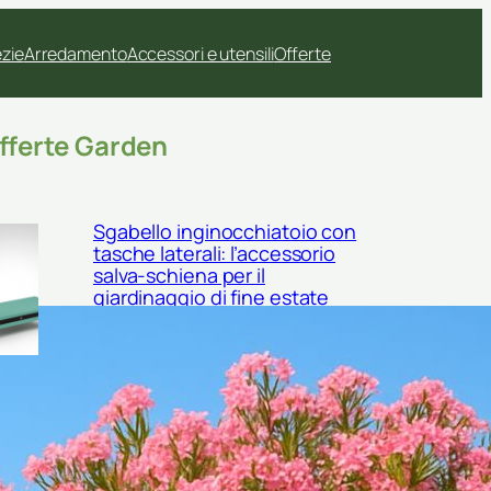
ezie
Arredamento
Accessori e utensili
Offerte
fferte Garden
Sgabello inginocchiatoio con
tasche laterali: l’accessorio
salva-schiena per il
giardinaggio di fine estate
Contenitori ermetici per semi e bulbi:
come conservare il materiale di
semina a fine estate