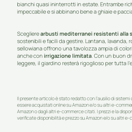
bianchi quasi ininterrotti in estate. Entrambe 
impeccabile e si abbinano bene a ghiaie e paccia
Scegliere
arbusti mediterranei resistenti alla 
sostenibili e facili da gestire. Lantana, lavanda, r
sellowiana offrono una tavolozza ampia di color
anche con
irrigazione limitata
. Con un buon dr
leggere, il giardino resterà rigoglioso per tutta
Il presente articolo è stato redatto con l’ausilio di sistem
essere acquistati online su Amazon e/o su altri e-commerc
Amazon o dagli altri e-commerce citati. I prezzi e la disp
verificate disponibilità e prezzo su Amazon e/o su altri e