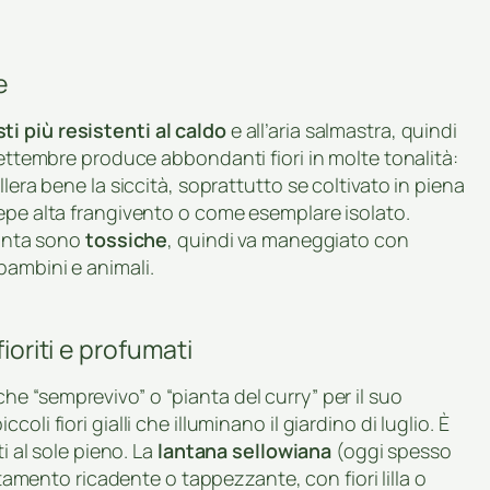
e
ti più resistenti al caldo
e all’aria salmastra, quindi
settembre produce abbondanti fiori in molte tonalità:
lera bene la siccità, soprattutto se coltivato in piena
iepe alta frangivento o come esemplare isolato.
ianta sono
tossiche
, quindi va maneggiato con
bambini e animali.
fioriti e profumati
he “semprevivo” o “pianta del curry” per il suo
li fiori gialli che illuminano il giardino di luglio. È
i al sole pieno. La
lantana sellowiana
(oggi spesso
tamento ricadente o tappezzante, con fiori lilla o