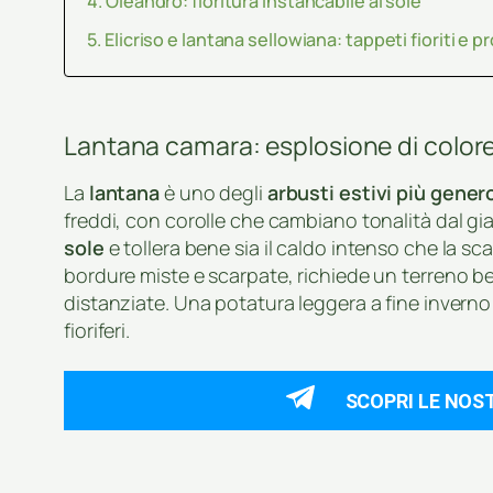
Oleandro: fioritura instancabile al sole
Elicriso e lantana sellowiana: tappeti fioriti e p
Lantana camara: esplosione di color
La
lantana
è uno degli
arbusti estivi più gener
freddi, con corolle che cambiano tonalità dal giall
sole
e tollera bene sia il caldo intenso che la sc
bordure miste e scarpate, richiede un terreno b
distanziate. Una potatura leggera a fine inverno
fioriferi.
SCOPRI LE NOS