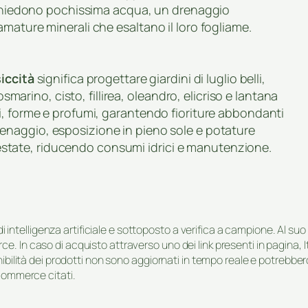
richiedono pochissima acqua, un drenaggio
mature minerali che esaltano il loro fogliame.
siccità
significa progettare giardini di luglio belli,
osmarino, cisto, fillirea, oleandro, elicriso e lantana
i, forme e profumi, garantendo fioriture abbondanti
enaggio, esposizione in pieno sole e potature
 l’estate, riducendo consumi idrici e manutenzione.
i di intelligenza artificiale e sottoposto a verifica a campione. Al 
e. In caso di acquisto attraverso uno dei link presenti in pagina,
onibilità dei prodotti non sono aggiornati in tempo reale e potrebb
-commerce citati.