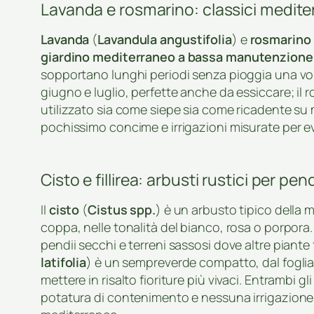
Lavanda e rosmarino: classici medite
Lavanda
(
Lavandula angustifolia
) e
rosmarino
giardino mediterraneo a bassa manutenzione
sopportano lunghi periodi senza pioggia una volta
giugno e luglio, perfette anche da essiccare; il 
utilizzato sia come siepe sia come ricadente su m
pochissimo concime e irrigazioni misurate per ev
Cisto e fillirea: arbusti rustici per pend
Il
cisto
(
Cistus spp.
) è un arbusto tipico della 
coppa, nelle tonalità del bianco, rosa o porpor
pendii secchi e terreni sassosi dove altre piante
latifolia
) è un sempreverde compatto, dal fogli
mettere in risalto fioriture più vivaci. Entrambi 
potatura di contenimento e nessuna irrigazione 