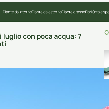
Piante da interno
Piante da esterno
Piante grasse
Fiori
Orto e sp
O
di luglio con poca acqua: 7
ti