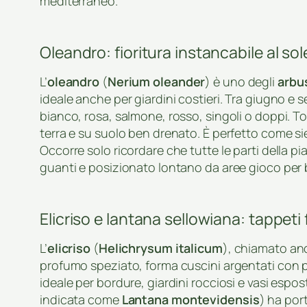
mediterraneo.
Oleandro: fioritura instancabile al sol
L’
oleandro
(
Nerium oleander
) è uno degli
arbus
ideale anche per giardini costieri. Tra giugno e 
bianco, rosa, salmone, rosso, singoli o doppi. Tol
terra e su suolo ben drenato. È perfetto come s
Occorre solo ricordare che tutte le parti della p
guanti e posizionato lontano da aree gioco per 
Elicriso e lantana sellowiana: tappeti 
L’
elicriso
(
Helichrysum italicum
), chiamato anc
profumo speziato, forma cuscini argentati con picco
ideale per bordure, giardini rocciosi e vasi espost
indicata come
Lantana montevidensis
) ha por