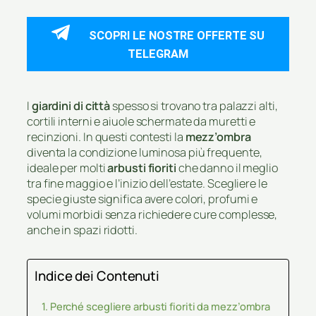
SCOPRI LE NOSTRE OFFERTE SU
TELEGRAM
I
giardini di città
spesso si trovano tra palazzi alti,
cortili interni e aiuole schermate da muretti e
recinzioni. In questi contesti la
mezz’ombra
diventa la condizione luminosa più frequente,
ideale per molti
arbusti fioriti
che danno il meglio
tra fine maggio e l’inizio dell’estate. Scegliere le
specie giuste significa avere colori, profumi e
volumi morbidi senza richiedere cure complesse,
anche in spazi ridotti.
Indice dei Contenuti
Perché scegliere arbusti fioriti da mezz’ombra