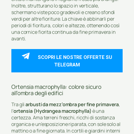
Inoltre, strutturano lo spazio in verticale,
schermano viste poco gradevoli e creano sfondi
verdi per altre fioriture. La chiave è abbinarli per
periodi di fioritura, colori e altezze, ottenendo così
una cornice fiorita continua da fine primavera in
avanti.
SCOPRI LE NOSTRE OFFERTE SU
TELEGRAM
Ortensia macrophylla: colore sicuro
all’ombra degli edifici
Tra gli
arbusti da mezz’ombra per fine primavera
,
l’
ortensia (Hydrangea macrophylla)
è una
certezza. Ama terreni freschi, ricchi di sostanza
organica e un’esposizione riparata, con sole solo al
mattino o a fine giornata. In cortili e giardini interni