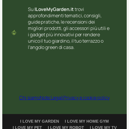
Su
ILoveMyGarden.it
trovi
approfondimenti tematici, consigli,
guide pratiche, le recensioni dei
migliori prodotti, gli accessori più utili e
i gadget più innovativi per rendere
unico il tuo giardino, il tuo terrazzo o
l’angolo green di casa.
Chi siamo
Note Legali
Privacy e cookie policy
I LOVE MY GARDEN
I LOVE MY HOME GYM
I LOVE MY PET
I LOVE MY ROBOT
I LOVE MY TV