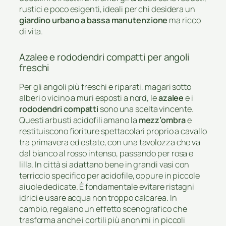
rustici e poco esigenti, ideali per chi desidera un
giardino urbano a bassa manutenzione
ma ricco
di vita.
Azalee e rododendri compatti per angoli
freschi
Per gli angoli più freschi e riparati, magari sotto
alberi o vicino a muri esposti a nord, le
azalee
e i
rododendri compatti
sono una scelta vincente.
Questi arbusti acidofili amano la
mezz’ombra
e
restituiscono fioriture spettacolari proprio a cavallo
tra primavera ed estate, con una tavolozza che va
dal bianco al rosso intenso, passando per rosa e
lilla. In città si adattano bene in grandi vasi con
terriccio specifico per acidofile, oppure in piccole
aiuole dedicate. È fondamentale evitare ristagni
idrici e usare acqua non troppo calcarea. In
cambio, regalano un effetto scenografico che
trasforma anche i cortili più anonimi in piccoli