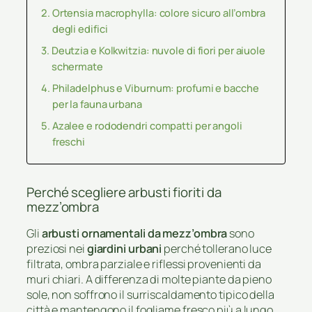
Ortensia macrophylla: colore sicuro all’ombra
degli edifici
Deutzia e Kolkwitzia: nuvole di fiori per aiuole
schermate
Philadelphus e Viburnum: profumi e bacche
per la fauna urbana
Azalee e rododendri compatti per angoli
freschi
Perché scegliere arbusti fioriti da
mezz’ombra
Gli
arbusti ornamentali da mezz’ombra
sono
preziosi nei
giardini urbani
perché tollerano luce
filtrata, ombra parziale e riflessi provenienti da
muri chiari. A differenza di molte piante da pieno
sole, non soffrono il surriscaldamento tipico della
città e mantengono il fogliame fresco più a lungo.