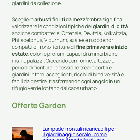
giardini da collezione.
Scegliere
arbusti fioriti da mezz’ombra
significa
valorizzare le condizioni tipiche dei
giardini di città
anziché combatterle. Ortensie, Deutzia, Kolkwitzia,
Philadelphus, Viburnum, azalee e rododendri
compatti offrono fioriture di
fine primavera e inizio
estate
, colori e profumi capaci di ammorbidire
muri e palazzi. Giocando con forme, altezze e
periodi di fioritura, è possibile creare cortili e
giardini interni accoglienti, ricchi di biodiversità e
facili da gestire, trasformando ogni angolo in un
rifugio verde lontano dal caos urbano.
Offerte Garden
Lampade frontali ricaricabili per
il giardinaggio serale: come