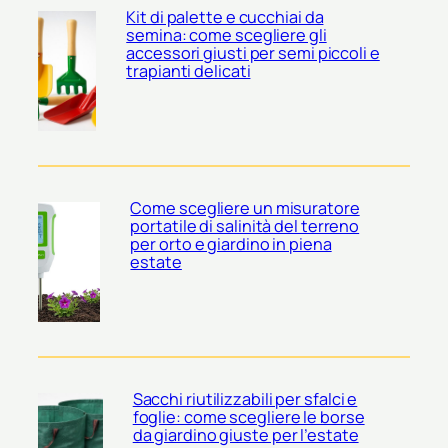
Kit di palette e cucchiai da
semina: come scegliere gli
accessori giusti per semi piccoli e
trapianti delicati
Come scegliere un misuratore
portatile di salinità del terreno
per orto e giardino in piena
estate
Sacchi riutilizzabili per sfalci e
foglie: come scegliere le borse
da giardino giuste per l’estate