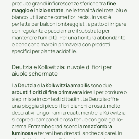
produce grandi infiorescenze sferiche tra
fine
maggio e inizio estate
, nelle tonalità del rosa, blu e
bianco, utili anche come fiori recisi. In vaso è
perfetta per balconi ombreggiati, a patto di irrigare
con regolarità e pacciamare il substrato per
mantenere l’umidità. Per una fioritura abbondante,
è bene concimare in primavera con prodotti
specifici per piante acidofile.
Deutzia e Kolkwitzia: nuvole di fiori per
aiuole schermate
La
Deutzia
e la
Kolkwitzia amabilis
sono due
arbusti fioriti di fine primavera
ideali per bordure o
siepi miste in contesti cittadini. La Deutzia offre
una pioggia di piccoli fiori bianchi o rosati, molto
decorativi lungo i rami arcuati, mentre la Kolkwitzia
si copre di campanelle rosa tenue con gola giallo-
crema. Entrambe gradiscono la
mezz’ombra
luminosa
e terreni ben drenati, anche calcarei. In