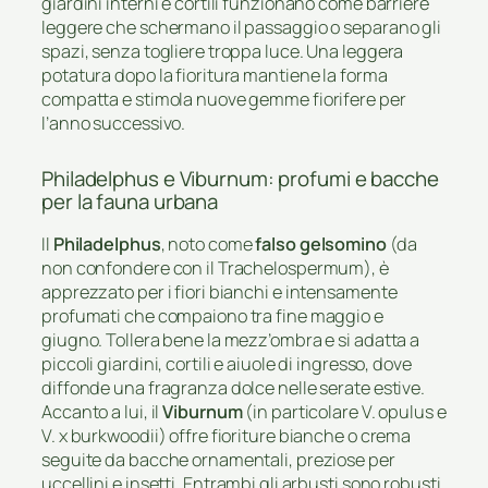
giardini interni e cortili funzionano come barriere
leggere che schermano il passaggio o separano gli
spazi, senza togliere troppa luce. Una leggera
potatura dopo la fioritura mantiene la forma
compatta e stimola nuove gemme fiorifere per
l’anno successivo.
Philadelphus e Viburnum: profumi e bacche
per la fauna urbana
Il
Philadelphus
, noto come
falso gelsomino
(da
non confondere con il Trachelospermum), è
apprezzato per i fiori bianchi e intensamente
profumati che compaiono tra fine maggio e
giugno. Tollera bene la mezz’ombra e si adatta a
piccoli giardini, cortili e aiuole di ingresso, dove
diffonde una fragranza dolce nelle serate estive.
Accanto a lui, il
Viburnum
(in particolare V. opulus e
V. x burkwoodii) offre fioriture bianche o crema
seguite da bacche ornamentali, preziose per
uccellini e insetti. Entrambi gli arbusti sono robusti,