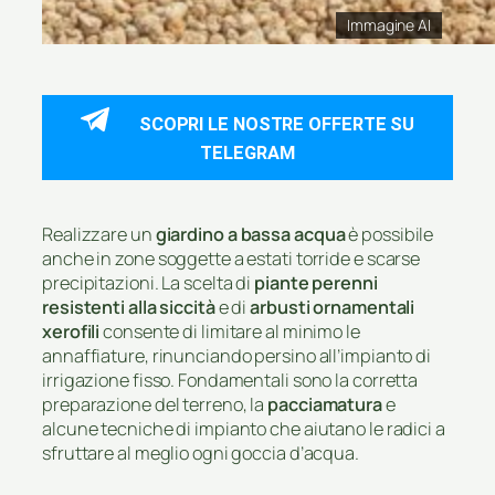
Immagine AI
SCOPRI LE NOSTRE OFFERTE SU
TELEGRAM
Realizzare un
giardino a bassa acqua
è possibile
anche in zone soggette a estati torride e scarse
precipitazioni. La scelta di
piante perenni
resistenti alla siccità
e di
arbusti ornamentali
xerofili
consente di limitare al minimo le
annaffiature, rinunciando persino all’impianto di
irrigazione fisso. Fondamentali sono la corretta
preparazione del terreno, la
pacciamatura
e
alcune tecniche di impianto che aiutano le radici a
sfruttare al meglio ogni goccia d’acqua.