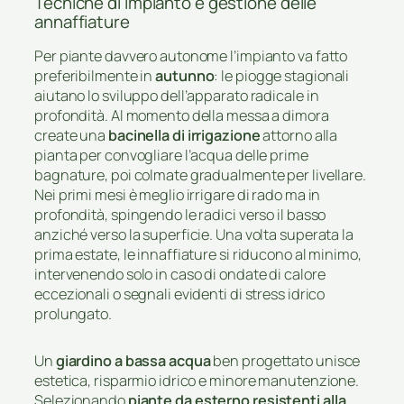
Tecniche di impianto e gestione delle
annaffiature
Per piante davvero autonome l’impianto va fatto
preferibilmente in
autunno
: le piogge stagionali
aiutano lo sviluppo dell’apparato radicale in
profondità. Al momento della messa a dimora
create una
bacinella di irrigazione
attorno alla
pianta per convogliare l’acqua delle prime
bagnature, poi colmate gradualmente per livellare.
Nei primi mesi è meglio irrigare di rado ma in
profondità, spingendo le radici verso il basso
anziché verso la superficie. Una volta superata la
prima estate, le innaffiature si riducono al minimo,
intervenendo solo in caso di ondate di calore
eccezionali o segnali evidenti di stress idrico
prolungato.
Un
giardino a bassa acqua
ben progettato unisce
estetica, risparmio idrico e minore manutenzione.
Selezionando
piante da esterno resistenti alla