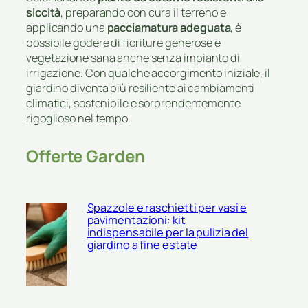
siccità
, preparando con cura il terreno e
applicando una
pacciamatura adeguata
, è
possibile godere di fioriture generose e
vegetazione sana anche senza impianto di
irrigazione. Con qualche accorgimento iniziale, il
giardino diventa più resiliente ai cambiamenti
climatici, sostenibile e sorprendentemente
rigoglioso nel tempo.
Offerte Garden
Spazzole e raschietti per vasi e
pavimentazioni: kit
indispensabile per la pulizia del
giardino a fine estate