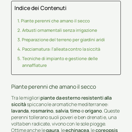
Indice dei Contenuti
Piante perenni che amano il secco
Arbusti ornamentali senza irrigazione
Preparazione del terreno per giardini aridi
Pacciamatura: l’alleata contro la siccità
Tecniche di impianto e gestione delle
annaffiature
Piante perenni che amano il secco
Tra le migliori
piante da esterno resistenti alla
siccità
spiccano le aromatiche mediterranee:
lavanda
,
rosmarino
,
salvia
,
timo
e
origano
. Queste
perenni tollerano suoli poveri e ben drenati e, una
volta ben radicate, vivono con le sole piogge.
Ottime anche le
gaura
, le
echinacea
, le
coreopsis