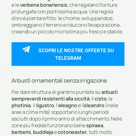
e le
verbena bonariensis
, che regalano fioriture
prolungate con pochissima acqua. Una regola
d’oro è piantare fitto: le chiome, sviluppandosi,
ombreggiano il terreno e riducono l’evaporazione,
creando un piccolo microclima più fresco e stabile.
SCOPRI LE NOSTRE OFFERTE SU
TELEGRAM
Arbusti ornamentali senza irrigazione
Per dare struttura al giardino puntate su
arbusti
sempreverdi resistenti alla siccità
. Il
cisto
, la
photinia
, il
ligustro
, l’
eleagno
e l’
oleandro
(nelle
aree a clima mite) sopportano lunghi periodi
asciutti dopo il primo anno di attecchimento. Nelle
zone più fredde funzionano bene
spiraea
,
berberis
,
buddleja
e
cotoneaster
, tutti molto