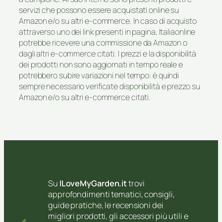
servizi che possono essere acquistati online su
Amazon e/o su altri e-commerce. In caso di acquisto
attraverso uno dei link presenti in pagina, Italiaonline
potrebbe ricevere una commissione da Amazon o
dagli altri e-commerce citati. I prezzi e la disponibilità
dei prodotti non sono aggiornati in tempo reale e
potrebbero subire variazioni nel tempo: è quindi
sempre necessario verificate disponibilità e prezzo su
Amazon e/o su altri e-commerce citati.
Su
ILoveMyGarden.it
trovi
approfondimenti tematici, consigli,
guide pratiche, le recensioni dei
migliori prodotti, gli accessori più utili e