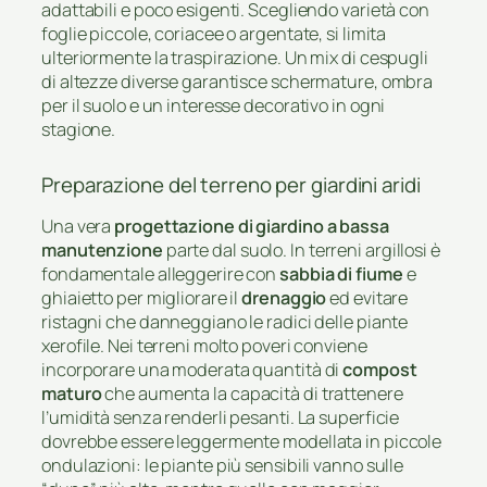
adattabili e poco esigenti. Scegliendo varietà con
foglie piccole, coriacee o argentate, si limita
ulteriormente la traspirazione. Un mix di cespugli
di altezze diverse garantisce schermature, ombra
per il suolo e un interesse decorativo in ogni
stagione.
Preparazione del terreno per giardini aridi
Una vera
progettazione di giardino a bassa
manutenzione
parte dal suolo. In terreni argillosi è
fondamentale alleggerire con
sabbia di fiume
e
ghiaietto per migliorare il
drenaggio
ed evitare
ristagni che danneggiano le radici delle piante
xerofile. Nei terreni molto poveri conviene
incorporare una moderata quantità di
compost
maturo
che aumenta la capacità di trattenere
l’umidità senza renderli pesanti. La superficie
dovrebbe essere leggermente modellata in piccole
ondulazioni: le piante più sensibili vanno sulle