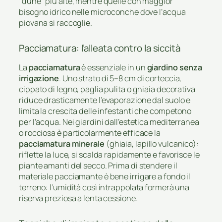
“dune” più alte, mentre quelle con maggior
bisogno idrico nelle microconche dove l’acqua
piovana si raccoglie.
Pacciamatura: l’alleata contro la siccità
La
pacciamatura
è essenziale in un
giardino senza
irrigazione
. Uno strato di 5–8 cm di corteccia,
cippato di legno, paglia pulita o ghiaia decorativa
riduce drasticamente l’evaporazione dal suolo e
limita la crescita delle infestanti che competono
per l’acqua. Nei giardini dall’estetica mediterranea
o rocciosa è particolarmente efficace la
pacciamatura minerale
(ghiaia, lapillo vulcanico):
riflette la luce, si scalda rapidamente e favorisce le
piante amanti del secco. Prima di stendere il
materiale pacciamante è bene irrigare a fondo il
terreno: l’umidità così intrappolata formerà una
riserva preziosa a lenta cessione.