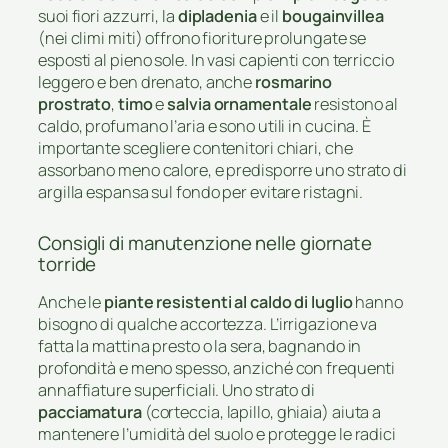
suoi fiori azzurri, la
dipladenia
e il
bougainvillea
(nei climi miti) offrono fioriture prolungate se
esposti al pieno sole. In vasi capienti con terriccio
leggero e ben drenato, anche
rosmarino
prostrato
,
timo
e
salvia ornamentale
resistono al
caldo, profumano l’aria e sono utili in cucina. È
importante scegliere contenitori chiari, che
assorbano meno calore, e predisporre uno strato di
argilla espansa sul fondo per evitare ristagni.
Consigli di manutenzione nelle giornate
torride
Anche le
piante resistenti al caldo di luglio
hanno
bisogno di qualche accortezza. L’irrigazione va
fatta la mattina presto o la sera, bagnando in
profondità e meno spesso, anziché con frequenti
annaffiature superficiali. Uno strato di
pacciamatura
(corteccia, lapillo, ghiaia) aiuta a
mantenere l’umidità del suolo e protegge le radici