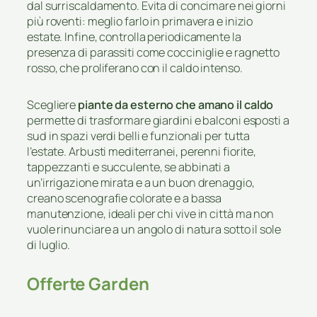
dal surriscaldamento. Evita di concimare nei giorni
più roventi: meglio farlo in primavera e inizio
estate. Infine, controlla periodicamente la
presenza di parassiti come cocciniglie e ragnetto
rosso, che proliferano con il caldo intenso.
Scegliere
piante da esterno che amano il caldo
permette di trasformare giardini e balconi esposti a
sud in spazi verdi belli e funzionali per tutta
l’estate. Arbusti mediterranei, perenni fiorite,
tappezzanti e succulente, se abbinati a
un’irrigazione mirata e a un buon drenaggio,
creano scenografie colorate e a bassa
manutenzione, ideali per chi vive in città ma non
vuole rinunciare a un angolo di natura sotto il sole
di luglio.
Offerte Garden