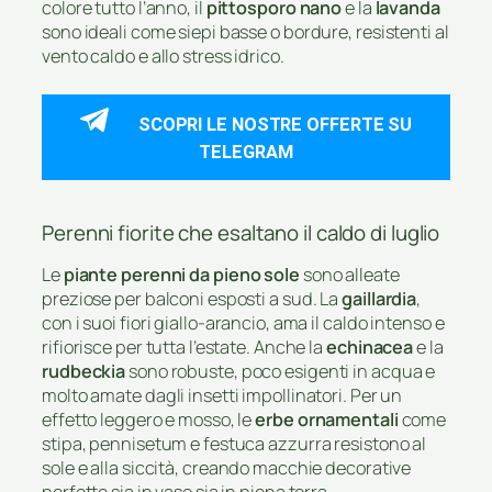
colore tutto l’anno, il
pittosporo nano
e la
lavanda
sono ideali come siepi basse o bordure, resistenti al
vento caldo e allo stress idrico.
SCOPRI LE NOSTRE OFFERTE SU
TELEGRAM
Perenni fiorite che esaltano il caldo di luglio
Le
piante perenni da pieno sole
sono alleate
preziose per balconi esposti a sud. La
gaillardia
,
con i suoi fiori giallo-arancio, ama il caldo intenso e
rifiorisce per tutta l’estate. Anche la
echinacea
e la
rudbeckia
sono robuste, poco esigenti in acqua e
molto amate dagli insetti impollinatori. Per un
effetto leggero e mosso, le
erbe ornamentali
come
stipa, pennisetum e festuca azzurra resistono al
sole e alla siccità, creando macchie decorative
perfette sia in vaso sia in piena terra.