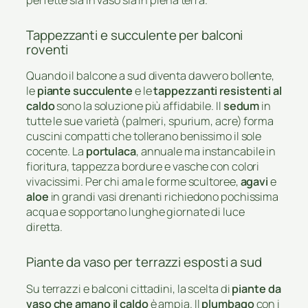
Tappezzanti e succulente per balconi
roventi
Quando il balcone a sud diventa davvero bollente,
le
piante succulente
e le
tappezzanti resistenti al
caldo
sono la soluzione più affidabile. Il
sedum
in
tutte le sue varietà (palmeri, spurium, acre) forma
cuscini compatti che tollerano benissimo il sole
cocente. La
portulaca
, annuale ma instancabile in
fioritura, tappezza bordure e vasche con colori
vivacissimi. Per chi ama le forme scultoree,
agavi
e
aloe
in grandi vasi drenanti richiedono pochissima
acqua e sopportano lunghe giornate di luce
diretta.
Piante da vaso per terrazzi esposti a sud
Su terrazzi e balconi cittadini, la scelta di
piante da
vaso che amano il caldo
è ampia. Il
plumbago
con i