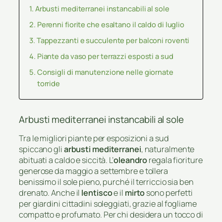
Arbusti mediterranei instancabili al sole
Perenni fiorite che esaltano il caldo di luglio
Tappezzanti e succulente per balconi roventi
Piante da vaso per terrazzi esposti a sud
Consigli di manutenzione nelle giornate
torride
Arbusti mediterranei instancabili al sole
Tra le migliori piante per esposizioni a sud
spiccano gli
arbusti mediterranei
, naturalmente
abituati a caldo e siccità. L’
oleandro
regala fioriture
generose da maggio a settembre e tollera
benissimo il sole pieno, purché il terriccio sia ben
drenato. Anche il
lentisco
e il
mirto
sono perfetti
per giardini cittadini soleggiati, grazie al fogliame
compatto e profumato. Per chi desidera un tocco di