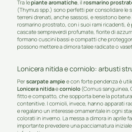
Tra le
piante aromatiche
, il
rosmarino prostrat
(Thymus spp.) sono perfetti per consolidare le 
terreni drenati, anche sassosi, e resistono bene al
rosmarino prostrato, con i suoi rami ricadenti, è
cascate sempreverdi profumate, fiorite di azzurro 
formano cuscini bassi e compatti che proteggono il
possono mettere a dimora talee radicate o vasetti
Lonicera nitida e corniolo: arbusti st
Per
scarpate ampie
e con forte pendenza è utile
Lonicera nitida
e
corniolo
(Cornus sanguinea, C
fitto e compatto, che sopporta bene la potatura
contenitive. I cornioli, invece, hanno apparati ra
e regalano un interesse ornamentale in ogni stag
colorati in inverno. La messa a dimora in aprile 
importante prevedere una pacciamatura iniziale pe