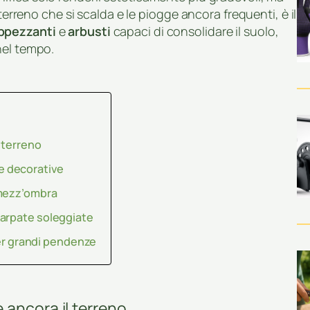
 terreno che si scalda e le piogge ancora frequenti, è il
ppezzanti
e
arbusti
capaci di consolidare il suolo,
nel tempo.
 terreno
e decorative
 mezz’ombra
carpate soleggiate
per grandi pendenze
 ancora il terreno