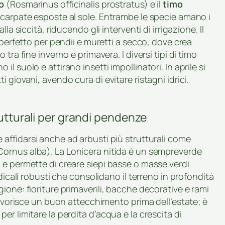
o
(Rosmarinus officinalis prostratus) e il
timo
scarpate esposte al sole. Entrambe le specie amano i
la siccità, riducendo gli interventi di irrigazione. Il
 perfetto per pendii e muretti a secco, dove crea
tra fine inverno e primavera. I diversi tipi di timo
 suolo e attirano insetti impollinatori. In aprile si
 giovani, avendo cura di evitare ristagni idrici.
rutturali per grandi pendenze
 affidarsi anche ad arbusti più strutturali come
ornus alba). La Lonicera nitida è un sempreverde
 e permette di creare siepi basse o masse verdi
dicali robusti che consolidano il terreno in profondità
ione: fioriture primaverili, bacche decorative e rami
favorisce un buon attecchimento prima dell’estate; è
r limitare la perdita d’acqua e la crescita di