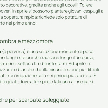
to decorative, gradite anche agli uccelli. Tollera
overi. In aprile si possono piantare giovani cespugli a
a copertura rapida; richiede solo potature di
rto nel primo anno.
r ombra e mezz’ombra
a
(o pervinca) è una soluzione resistente e poco
no lunghi stoloni che radicano lungo il percorso,
reno e soffoca le erbe infestanti. Ad aprile le
azzurre o bianche che illuminano le zone più difficili
ti e un’irrigazione solo nei periodi più siccitosi. È
breggiati, dove altre specie faticano a insediarsi.
che per scarpate soleggiate