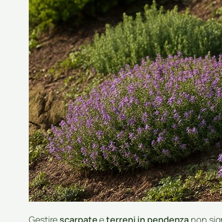
Gestire
scarpate
e
terreni in pendenza
non sign