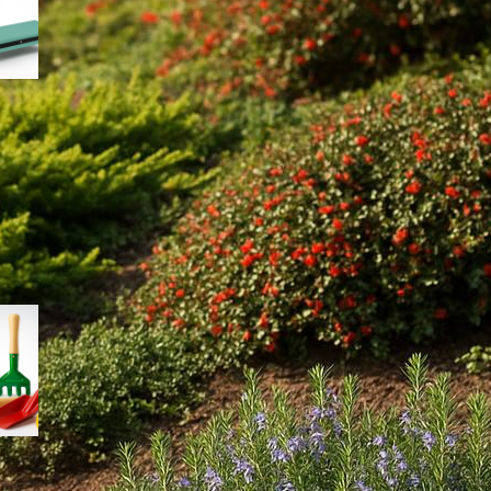
giardinaggio di fine estate
Contenitori ermetici per semi e bulbi:
come conservare il materiale di
semina a fine estate
Kit di palette e cucchiai da
semina: come scegliere gli
accessori giusti per semi
piccoli e trapianti delicati