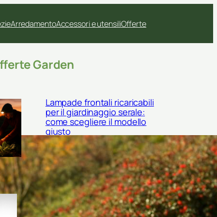
ezie
Arredamento
Accessori e utensili
Offerte
fferte Garden
Lampade frontali ricaricabili
per il giardinaggio serale:
come scegliere il modello
giusto
Sgabello inginocchiatoio con
tasche laterali: l’accessorio
salva-schiena per il