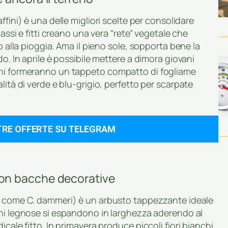
ffini) è una delle migliori scelte per consolidare
bassi e fitti creano una vera “rete” vegetale che
o alla pioggia. Ama il pieno sole, sopporta bene la
o. In aprile è possibile mettere a dimora giovani
nni formeranno un tappeto compatto di fogliame
lità di verde e blu-grigio, perfetto per scarpate
TRE OFFERTE SU TELEGRAM
on bacche decorative
te come C. dammeri) è un arbusto tappezzante ideale
oni legnose si espandono in larghezza aderendo al
cale fitto. In primavera produce piccoli fiori bianchi