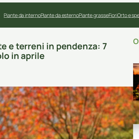
Piante da interno
Piante da esterno
Piante grasse
Fiori
Orto e sp
O
e e terreni in pendenza: 7
lo in aprile