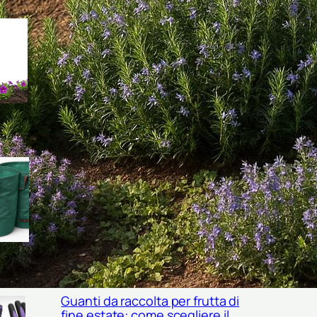
Come scegliere un misuratore
portatile di salinità del terreno
per orto e giardino in piena
estate
Sacchi riutilizzabili per sfalci e
foglie: come scegliere le
borse da giardino giuste per
l’estate
Guanti da raccolta per frutta di
fine estate: come scegliere il