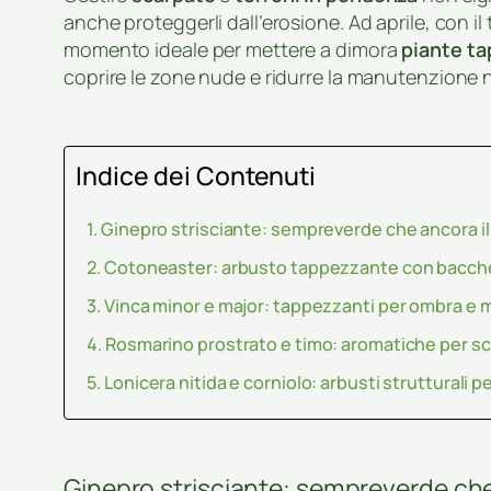
anche proteggerli dall’erosione. Ad aprile, con il
momento ideale per mettere a dimora
piante ta
coprire le zone nude e ridurre la manutenzione 
Indice dei Contenuti
Ginepro strisciante: sempreverde che ancora il
Cotoneaster: arbusto tappezzante con bacch
Vinca minor e major: tappezzanti per ombra e
Rosmarino prostrato e timo: aromatiche per s
Lonicera nitida e corniolo: arbusti strutturali 
Ginepro strisciante: sempreverde che