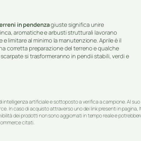
terreni in pendenza
giuste significa unire
inca, aromatiche e arbusti strutturali lavorano
e e limitare al minimo la manutenzione. Aprile è il
una corretta preparazione del terreno e qualche
scarpate si trasformeranno in pendii stabili, verdi e
i di intelligenza artificiale e sottoposto a verifica a campione. Al 
e. In caso di acquisto attraverso uno dei link presenti in pagina,
onibilità dei prodotti non sono aggiornati in tempo reale e potrebb
-commerce citati.