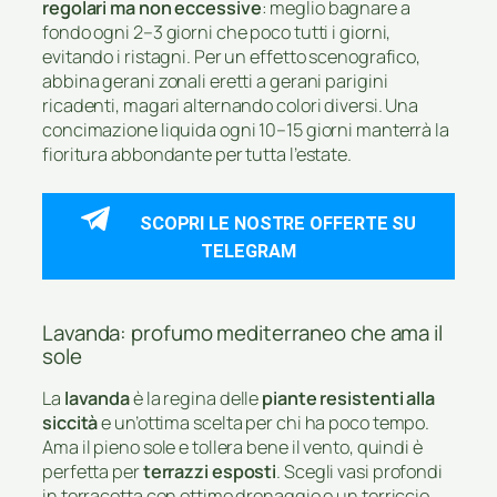
regolari ma non eccessive
: meglio bagnare a
fondo ogni 2–3 giorni che poco tutti i giorni,
evitando i ristagni. Per un effetto scenografico,
abbina gerani zonali eretti a gerani parigini
ricadenti, magari alternando colori diversi. Una
concimazione liquida ogni 10–15 giorni manterrà la
fioritura abbondante per tutta l’estate.
SCOPRI LE NOSTRE OFFERTE SU
TELEGRAM
Lavanda: profumo mediterraneo che ama il
sole
La
lavanda
è la regina delle
piante resistenti alla
siccità
e un’ottima scelta per chi ha poco tempo.
Ama il pieno sole e tollera bene il vento, quindi è
perfetta per
terrazzi esposti
. Scegli vasi profondi
in terracotta con ottimo drenaggio e un terriccio