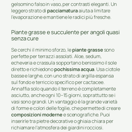
gelsomino falso in vaso, per contrasti eleganti. Un
leggero strato di
pacciamatura
aiuta a limitare
l’evaporazione e mantiene le radici più fresche.
Piante grasse e succulente per angoli quasi
senza cure
Se cerchi il minimo sforzo, le
piante grasse
sono
perfette per terrazzi assolati. Aloe, sedum,
echeveria e crassula sopportano benissimo il sole
diretto e richiedono
pochissima acqua
. Usa ciotole
basse e larghe, con uno strato di argilla espansa
sul fondo e terriccio specifico per cactacee.
Annaffia solo quando il terreno è completamente
asciutto, anche ogni 10–15 giorni, soprattutto se i
vasi sono grandi. Un vantaggio è la grande varietà
di forme e colori delle foglie, che permette di creare
composizioni moderne
e scenografiche. Puoi
inserirle tra pietre decorative o ghiaia chiara per
richiamare l’atmosfera dei giardini rocciosi.