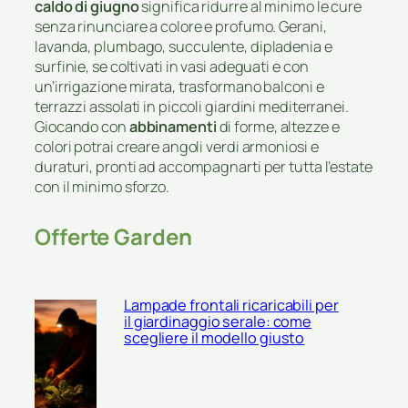
caldo di giugno
significa ridurre al minimo le cure
senza rinunciare a colore e profumo. Gerani,
lavanda, plumbago, succulente, dipladenia e
surfinie, se coltivati in vasi adeguati e con
un’irrigazione mirata, trasformano balconi e
terrazzi assolati in piccoli giardini mediterranei.
Giocando con
abbinamenti
di forme, altezze e
colori potrai creare angoli verdi armoniosi e
duraturi, pronti ad accompagnarti per tutta l’estate
con il minimo sforzo.
Offerte Garden
Lampade frontali ricaricabili per
il giardinaggio serale: come
scegliere il modello giusto