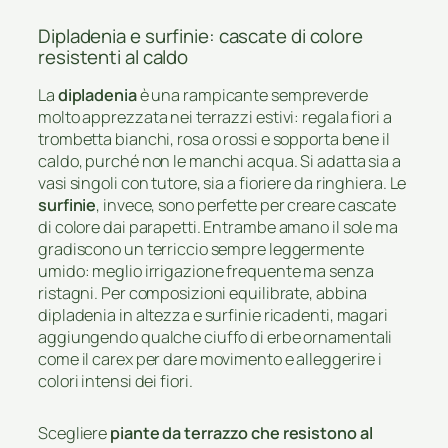
Dipladenia e surfinie: cascate di colore
resistenti al caldo
La
dipladenia
è una rampicante sempreverde
molto apprezzata nei terrazzi estivi: regala fiori a
trombetta bianchi, rosa o rossi e sopporta bene il
caldo, purché non le manchi acqua. Si adatta sia a
vasi singoli con tutore, sia a fioriere da ringhiera. Le
surfinie
, invece, sono perfette per creare cascate
di colore dai parapetti. Entrambe amano il sole ma
gradiscono un terriccio sempre leggermente
umido: meglio irrigazione frequente ma senza
ristagni. Per composizioni equilibrate, abbina
dipladenia in altezza e surfinie ricadenti, magari
aggiungendo qualche ciuffo di erbe ornamentali
come il carex per dare movimento e alleggerire i
colori intensi dei fiori.
Scegliere
piante da terrazzo che resistono al