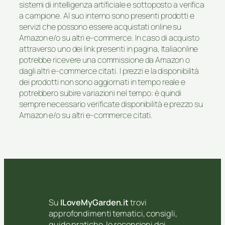
sistemi di intelligenza artificiale e sottoposto a verifica
a campione. Al suo interno sono presenti prodotti e
servizi che possono essere acquistati online su
Amazon e/o su altri e-commerce. In caso di acquisto
attraverso uno dei link presenti in pagina, Italiaonline
potrebbe ricevere una commissione da Amazon o
dagli altri e-commerce citati. I prezzi e la disponibilità
dei prodotti non sono aggiornati in tempo reale e
potrebbero subire variazioni nel tempo: è quindi
sempre necessario verificate disponibilità e prezzo su
Amazon e/o su altri e-commerce citati.
Su
ILoveMyGarden.it
trovi
approfondimenti tematici, consigli,
guide pratiche, le recensioni dei