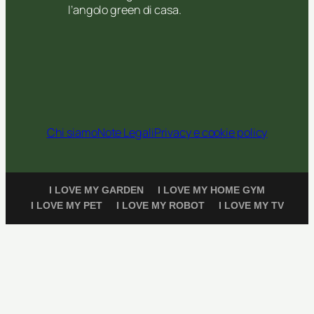
l’angolo green di casa.
Chi siamo
Note Legali
Privacy e cookie policy
I LOVE MY GARDEN
I LOVE MY HOME GYM
I LOVE MY PET
I LOVE MY ROBOT
I LOVE MY TV