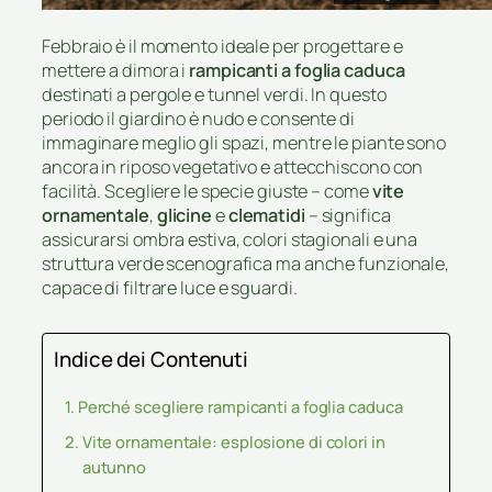
Febbraio è il momento ideale per progettare e
mettere a dimora i
rampicanti a foglia caduca
destinati a pergole e tunnel verdi. In questo
periodo il giardino è nudo e consente di
immaginare meglio gli spazi, mentre le piante sono
ancora in riposo vegetativo e attecchiscono con
facilità. Scegliere le specie giuste – come
vite
ornamentale
,
glicine
e
clematidi
– significa
assicurarsi ombra estiva, colori stagionali e una
struttura verde scenografica ma anche funzionale,
capace di filtrare luce e sguardi.
Indice dei Contenuti
Perché scegliere rampicanti a foglia caduca
Vite ornamentale: esplosione di colori in
autunno