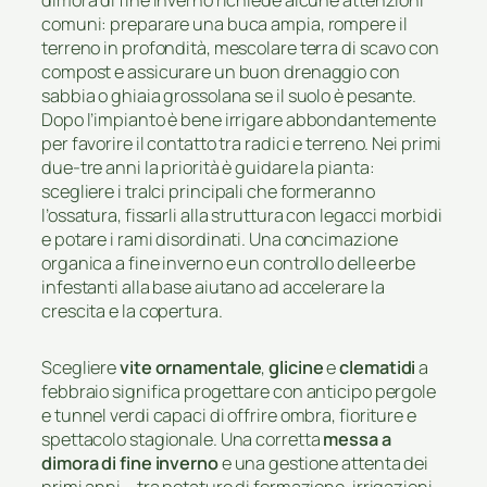
dimora di fine inverno richiede alcune attenzioni
comuni: preparare una buca ampia, rompere il
terreno in profondità, mescolare terra di scavo con
compost e assicurare un buon drenaggio con
sabbia o ghiaia grossolana se il suolo è pesante.
Dopo l’impianto è bene irrigare abbondantemente
per favorire il contatto tra radici e terreno. Nei primi
due-tre anni la priorità è guidare la pianta:
scegliere i tralci principali che formeranno
l’ossatura, fissarli alla struttura con legacci morbidi
e potare i rami disordinati. Una concimazione
organica a fine inverno e un controllo delle erbe
infestanti alla base aiutano ad accelerare la
crescita e la copertura.
Scegliere
vite ornamentale
,
glicine
e
clematidi
a
febbraio significa progettare con anticipo pergole
e tunnel verdi capaci di offrire ombra, fioriture e
spettacolo stagionale. Una corretta
messa a
dimora di fine inverno
e una gestione attenta dei