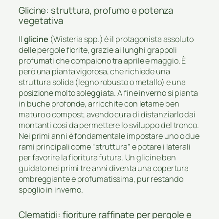
Glicine: struttura, profumo e potenza
vegetativa
Il
glicine
(Wisteria spp.) è il protagonista assoluto
delle pergole fiorite, grazie ai lunghi grappoli
profumati che compaiono tra aprile e maggio. È
però una pianta vigorosa, che richiede una
struttura solida (legno robusto o metallo) e una
posizione molto soleggiata. A fine inverno si pianta
in buche profonde, arricchite con letame ben
maturo o compost, avendo cura di distanziarlo dai
montanti così da permettere lo sviluppo del tronco.
Nei primi anni è fondamentale impostare uno o due
rami principali come “struttura” e potare i laterali
per favorire la fioritura futura. Un glicine ben
guidato nei primi tre anni diventa una copertura
ombreggiante e profumatissima, pur restando
spoglio in inverno.
Clematidi: fioriture raffinate per pergole e