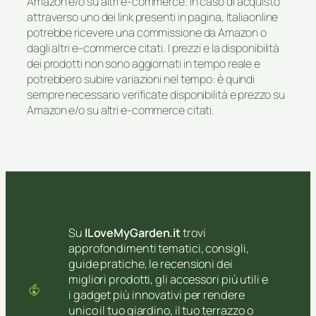
Amazon e/o su altri e-commerce. In caso di acquisto
attraverso uno dei link presenti in pagina, Italiaonline
potrebbe ricevere una commissione da Amazon o
dagli altri e-commerce citati. I prezzi e la disponibilità
dei prodotti non sono aggiornati in tempo reale e
potrebbero subire variazioni nel tempo: è quindi
sempre necessario verificate disponibilità e prezzo su
Amazon e/o su altri e-commerce citati.
Su
ILoveMyGarden.it
trovi
approfondimenti tematici, consigli,
guide pratiche, le recensioni dei
migliori prodotti, gli accessori più utili e
i gadget più innovativi per rendere
unico il tuo giardino, il tuo terrazzo o