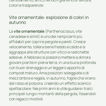
colori e trasparenze.
Vite ornamentale: esplosione di colori in
autunno
La
vite ornamentale
(Parthenocissus, vite
canadese e simili) è uno dei rampicanti più
affidabili per coprire pergole e pareti. Cresce
velocemente, tollera bene freddo e caldo e si
aggrappa alle strutture con viticci e radichette
adesive. A febbraio si possono mettere a dimora
giovani piante in piena terra, in una buca profonda
con buon drenaggio e un leggero apporto di
compost maturo. Ama posizioni soleggiate o di
mezz’ombra e regala, in autunno, foglie che virano
dal rosso al porpora, creando un effetto scenico
spettacolare. Nei primi anni è utile guidare i tralci
principali lungo i montanti della pergola, fissandoli
con legacci morbidi.