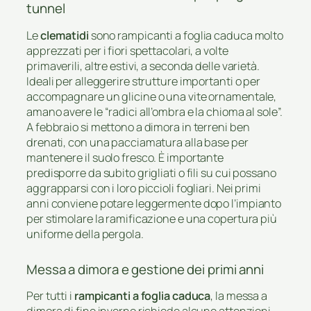
tunnel
Le
clematidi
sono rampicanti a foglia caduca molto
apprezzati per i fiori spettacolari, a volte
primaverili, altre estivi, a seconda delle varietà.
Ideali per alleggerire strutture importanti o per
accompagnare un glicine o una vite ornamentale,
amano avere le “radici all’ombra e la chioma al sole”.
A febbraio si mettono a dimora in terreni ben
drenati, con una pacciamatura alla base per
mantenere il suolo fresco. È importante
predisporre da subito grigliati o fili su cui possano
aggrapparsi con i loro piccioli fogliari. Nei primi
anni conviene potare leggermente dopo l’impianto
per stimolare la ramificazione e una copertura più
uniforme della pergola.
Messa a dimora e gestione dei primi anni
Per tutti i
rampicanti a foglia caduca
, la messa a