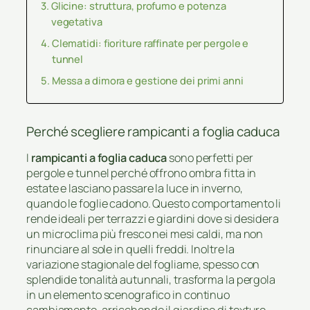
Glicine: struttura, profumo e potenza
vegetativa
Clematidi: fioriture raffinate per pergole e
tunnel
Messa a dimora e gestione dei primi anni
Perché scegliere rampicanti a foglia caduca
I
rampicanti a foglia caduca
sono perfetti per
pergole e tunnel perché offrono ombra fitta in
estate e lasciano passare la luce in inverno,
quando le foglie cadono. Questo comportamento li
rende ideali per terrazzi e giardini dove si desidera
un microclima più fresco nei mesi caldi, ma non
rinunciare al sole in quelli freddi. Inoltre la
variazione stagionale del fogliame, spesso con
splendide tonalità autunnali, trasforma la pergola
in un elemento scenografico in continuo
cambiamento, arricchendo il giardino di texture,