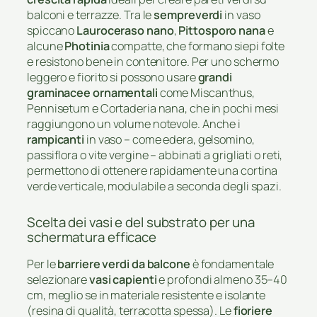
balconi e terrazze. Tra le
sempreverdi
in vaso
spiccano
Lauroceraso nano
,
Pittosporo nana
e
alcune
Photinia
compatte, che formano siepi folte
e resistono bene in contenitore. Per uno schermo
leggero e fiorito si possono usare
grandi
graminacee ornamentali
come Miscanthus,
Pennisetum e Cortaderia nana, che in pochi mesi
raggiungono un volume notevole. Anche i
rampicanti
in vaso – come edera, gelsomino,
passiflora o vite vergine – abbinati a grigliati o reti,
permettono di ottenere rapidamente una cortina
verde verticale, modulabile a seconda degli spazi.
Scelta dei vasi e del substrato per una
schermatura efficace
Per le
barriere verdi da balcone
è fondamentale
selezionare
vasi capienti
e profondi almeno 35–40
cm, meglio se in materiale resistente e isolante
(resina di qualità, terracotta spessa). Le
fioriere