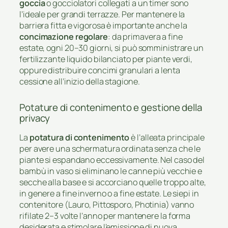
goccia
o gocciolatori collegati a un timer sono
l’ideale per grandi terrazze. Per mantenere la
barriera fitta e vigorosa è importante anche la
concimazione regolare
: da primavera a fine
estate, ogni 20–30 giorni, si può somministrare un
fertilizzante liquido bilanciato per piante verdi,
oppure distribuire concimi granulari a lenta
cessione all’inizio della stagione.
Potature di contenimento e gestione della
privacy
La
potatura di contenimento
è l’alleata principale
per avere una schermatura ordinata senza che le
piante si espandano eccessivamente. Nel caso del
bambù in vaso si eliminano le canne più vecchie e
secche alla base e si accorciano quelle troppo alte,
in genere a fine inverno o a fine estate. Le siepi in
contenitore (Lauro, Pittosporo, Photinia) vanno
rifilate 2–3 volte l’anno per mantenere la forma
desiderata e stimolare l’emissione di nuova