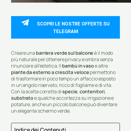
SCOPRI LE NOSTRE OFFERTE SU
TELEGRAM
Creare una
barriera verde sul balcone
è il modo
più naturale per ottenere privacy e ombra senza
rinunciare all’estetica. Il
bambù in vaso
e altre
piante da esterno a crescita veloce
permettono
di trasformare in poco tempo un affaccio esposto
in un angolo riservato, ricco di fogliame e di vita.
Con la scelta corretta di
specie
,
contenitori
,
substrato
e qualche accortezza su irrigazione e
potature, anche un piccolo balcone può diventare
un elegante schermo verde.
Indice dei Contenuti