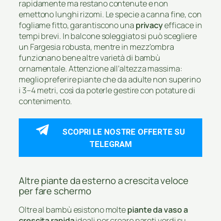
rapidamente ma restano contenute e non
emettono lunghi rizomi. Le specie a canna fine, con
fogliame fitto, garantiscono una
privacy
efficace in
tempi brevi. In balcone soleggiato si può scegliere
un Fargesia robusta, mentre in mezz’ombra
funzionano bene altre varietà di bambù
ornamentale. Attenzione all’altezza massima:
meglio preferire piante che da adulte non superino
i 3–4 metri, così da poterle gestire con potature di
contenimento.
SCOPRI LE NOSTRE OFFERTE SU
TELEGRAM
Altre piante da esterno a crescita veloce
per fare schermo
Oltre al bambù esistono molte
piante da vaso a
crescita rapida
ideali per creare pareti verdi su