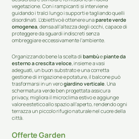
vegetazione. Con i rampicanti si interviene
guidando i tralci lungo i supporti e tagliando quelli
disordinati. L’obiettivo è ottenere una
parete verde
omogenea
, densa all’altezza degli occhi, capace di
proteggere da sguardi indiscreti senza
ombreggiare eccessivamente l’ambiente.
Organizzando bene la scelta di
bambù
e
piante da
esterno a crescita veloce
, insieme a vasi
adeguati, un buon substrato e una corretta
gestione di irrigazione e potature, il balcone può
trasformarsi in un vero
giardino verticale
. Una
schermatura verde ben progettata assicura
privacy, migliora il microclima estivo e aggiunge
valore estetico allo spazio all’aperto, rendendo ogni
terrazza un piccolo rifugio naturale nel cuore della
città.
Offerte Garden