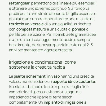
rettangolari
permettono di allineare più esemplari
e ottenere uno schermo continuo. Sul fondo va
predisposto uno strato drenante (argilla espansa o
ghiaia) e un substrato strutturato: una miscela di
terriccio universale
di buona qualità, arricchito
con
compost maturo
e una quota di
pomice
o
perlite per aerazione. Per il bambù e le graminacee
è utile un terriccio leggermente acido e sempre
ben drenato, da rinnovare parzialmente ogni 2–3
anni per mantenere vigore e crescita.
Irrigazione e concimazione: come
sostenere la crescita rapida
Le
piante schermanti in vaso
hanno una crescita
veloce, ma richiedono un
apporto idrico costante
.
In estate, il bambù e le altre specie a foglia fine
vanno irrigati spesso, evitando ristagni ma
impedendo che il pane di terra secchi
completamente. Un
impianto di irrigazione a