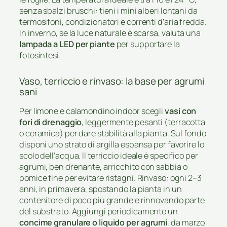
senza sbalzi bruschi: tieni i mini alberi lontani da
termosifoni, condizionatori e correnti d’aria fredda.
In inverno, se la luce naturale è scarsa, valuta una
lampada a LED per piante
per supportare la
fotosintesi.
Vaso, terriccio e rinvaso: la base per agrumi
sani
Per limone e calamondino indoor scegli
vasi con
fori di drenaggio
, leggermente pesanti (terracotta
o ceramica) per dare stabilità alla pianta. Sul fondo
disponi uno strato di argilla espansa per favorire lo
scolo dell’acqua. Il terriccio ideale è specifico per
agrumi, ben drenante, arricchito con sabbia o
pomice fine per evitare ristagni. Rinvaso: ogni 2–3
anni, in primavera, spostando la pianta in un
contenitore di poco più grande e rinnovando parte
del substrato. Aggiungi periodicamente un
concime granulare o liquido per agrumi
, da marzo