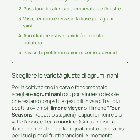
Posizione ideale: luce, temperatura e finestre
Vaso, terriccio e rinvaso: la base per agrumi
sani
Annaffiature estive, umidità e piccola
potatura
Parassiti, problemi comuni e come prevenirli
Scegliere le varietà giuste di agrumi nani
Per la coltivazione in casa è fondamentale
scegliere
agrumi nani
o su portainnesto debole,
che restano compatti e gestibili in vaso. Tra i più
adatti troviamo il
limone Meyer
o il limone
“Four
Seasons”
(quattro stagioni), capaci di fiorire più
volte l’anno, e il
calamondino
(Citrus mitis), un
ibrido tra mandarino e kumquat, molto decorativo
per i suoi piccoli frutti arancioni. Al momento