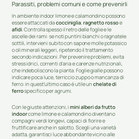
Parassiti, problemi comuni e come prevenirli
In ambiente indoor limone e calamondino possono
essere attaccati da
cocciniglia
,
ragnetto rosso
e
afidi
. Controlla spesso il retro delle foglie e le
ascelle dei rami: se noti puntini bianchi o ragnatele
sottili, intervieni subito con sapone molle potassico
o oli minerali leggeri, ripetendo il trattamento
secondo indicazioni. Per prevenire problemi, evita
stress idrici, correnti d’aria e carenze nutrizionali,
che indeboliscono la pianta. Foglie gialle possono
indicare poca luce, terriccio zuppo o mancanza di
ferro: in quest’ultimo caso è utile un
chelate di
ferro
specifico per agrumi.
Con le giuste attenzioni, i
mini alberi da frutto
indoor
come limone e calamondino diventano
compagni verdi longevi, capaci di fiorire e
fruttificare anche in salotto. Scegli una varietà
adatta, garantisci luce abbondante vicino alle