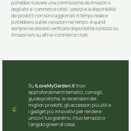
potrebbe ricevere una commissione da Amazon o
dagli altri e-commerce citati. I prezzi e la disponibilità
dei prodotti non sono aggiornati in tempo reale e
potrebbero subire variazioni nel tempo: è quindi
sempre necessario verificate disponibilità e prezzo su
Amazon e/o su altri e-commerce citati.
Su
ILoveMyGarden.it
trovi
approfondimenti tematici, consigli,
guide pratiche, le recensioni dei
migliori prodotti, gli accessori più utili e
i gadget più innovativi per rendere
unico il tuo giardino, il tuo terrazzo o
l’angolo green di casa.