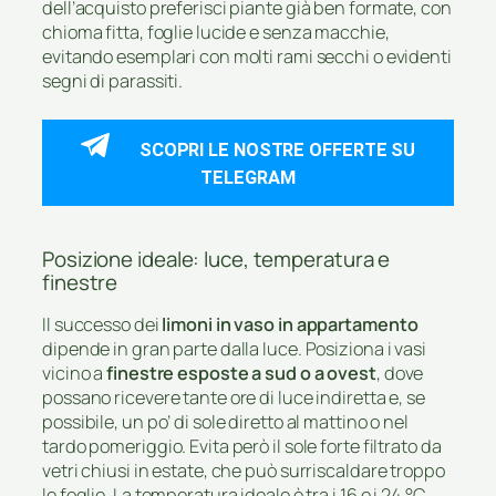
dell’acquisto preferisci piante già ben formate, con
chioma fitta, foglie lucide e senza macchie,
evitando esemplari con molti rami secchi o evidenti
segni di parassiti.
SCOPRI LE NOSTRE OFFERTE SU
TELEGRAM
Posizione ideale: luce, temperatura e
finestre
Il successo dei
limoni in vaso in appartamento
dipende in gran parte dalla luce. Posiziona i vasi
vicino a
finestre esposte a sud o a ovest
, dove
possano ricevere tante ore di luce indiretta e, se
possibile, un po’ di sole diretto al mattino o nel
tardo pomeriggio. Evita però il sole forte filtrato da
vetri chiusi in estate, che può surriscaldare troppo
le foglie. La temperatura ideale è tra i 16 e i 24 °C,