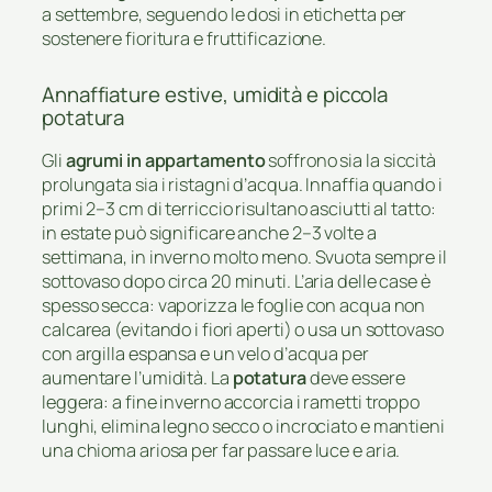
a settembre, seguendo le dosi in etichetta per
sostenere fioritura e fruttificazione.
Annaffiature estive, umidità e piccola
potatura
Gli
agrumi in appartamento
soffrono sia la siccità
prolungata sia i ristagni d’acqua. Innaffia quando i
primi 2–3 cm di terriccio risultano asciutti al tatto:
in estate può significare anche 2–3 volte a
settimana, in inverno molto meno. Svuota sempre il
sottovaso dopo circa 20 minuti. L’aria delle case è
spesso secca: vaporizza le foglie con acqua non
calcarea (evitando i fiori aperti) o usa un sottovaso
con argilla espansa e un velo d’acqua per
aumentare l’umidità. La
potatura
deve essere
leggera: a fine inverno accorcia i rametti troppo
lunghi, elimina legno secco o incrociato e mantieni
una chioma ariosa per far passare luce e aria.