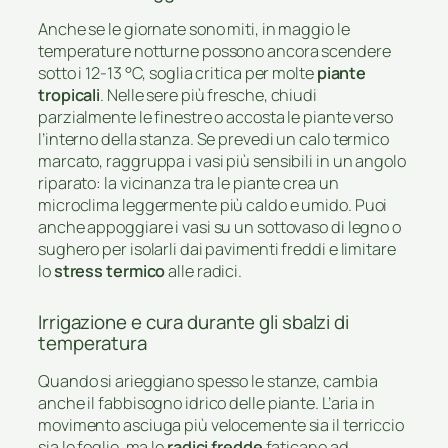
Anche se le giornate sono miti, in maggio le
temperature notturne possono ancora scendere
sotto i 12-13 °C, soglia critica per molte
piante
tropicali
. Nelle sere più fresche, chiudi
parzialmente le finestre o accosta le piante verso
l’interno della stanza. Se prevedi un calo termico
marcato, raggruppa i vasi più sensibili in un angolo
riparato: la vicinanza tra le piante crea un
microclima leggermente più caldo e umido. Puoi
anche appoggiare i vasi su un sottovaso di legno o
sughero per isolarli dai pavimenti freddi e limitare
lo
stress termico
alle radici.
Irrigazione e cura durante gli sbalzi di
temperatura
Quando si arieggiano spesso le stanze, cambia
anche il fabbisogno idrico delle piante. L’aria in
movimento asciuga più velocemente sia il terriccio
sia le foglie, ma le
radici fredde
faticano ad