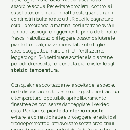
assorbire acqua. Per evitare problemi, controlla il
substrato con un dito: innaffia solo quando i primi
centimetri risultano asciutti. Riduci le bagnature
serali, preferendo la mattina, così il terreno avrà il
tempo di asciugare leggermente prima della notte
fresca. Nebulizzazioni leggere possono aiutare le
piante tropicali, ma vanno evitate sulle foglie di
specie soggette a marciumi. Un fertilizzante
leggero ogni 3-4 settimane sostiene la pianta nel
periodo di crescita, rendendola più resistente agli
sbalzi di temperatura
.
Con qualche accortezza nella scelta delle specie,
nella disposizione dei vasi e nella gestione di acqua
e temperature, è possibile aprire liberamente
finestre e balconi senza danneggiare il verde di
casa. Puntare su
piante da interno robuste
,
evitare le correnti dirette e proteggere le radici dal
freddo permette di attraversare senza problemi il
mese di maggio, godendosi sia l’aria fresca che un