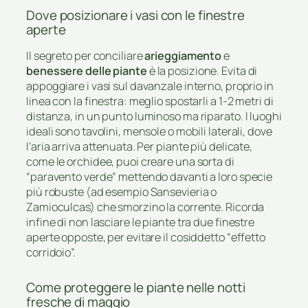
Dove posizionare i vasi con le finestre
aperte
Il segreto per conciliare
arieggiamento
e
benessere delle piante
è la posizione. Evita di
appoggiare i vasi sul davanzale interno, proprio in
linea con la finestra: meglio spostarli a 1-2 metri di
distanza, in un punto luminoso ma riparato. I luoghi
ideali sono tavolini, mensole o mobili laterali, dove
l’aria arriva attenuata. Per piante più delicate,
come le orchidee, puoi creare una sorta di
“paravento verde” mettendo davanti a loro specie
più robuste (ad esempio Sansevieria o
Zamioculcas) che smorzino la corrente. Ricorda
infine di non lasciare le piante tra due finestre
aperte opposte, per evitare il cosiddetto “effetto
corridoio”.
Come proteggere le piante nelle notti
fresche di maggio