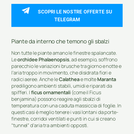
SCOPRI LE NOSTRE OFFERTE SU
TELEGRAM
Piante da interno che temono gli sbalzi
Non tutte le piante amano le finestre spalancate.
Le
orchidee Phalaenopsis
, ad esempio, soffrono
parecchio le variazioni brusche tra giorno e notte e
l’aria troppo in movimento, che disidrata fiori e
radici aeree. Anche le
Calathea
e molte
Maranta
prediligono ambienti stabili, umidi e riparati da
spifferi. I
ficus ornamentali
(come il Ficus
benjamina) possono reagire agli sbalzi di
temperatura con una caduta massiccia di foglie. In
questi casi è meglio tenere i vasi lontani da porte-
finestre, corridoi ventilati e punti in cui si creano
“tunnel” d’aria tra ambienti opposti.