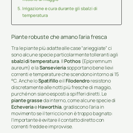
Irrigazione e cura durante gli sbalzi di
temperatura
Piante robuste che amano l’aria fresca
Tra le piante più adatte alle case “arieggiate” ci
sono alcune specie particolarmente tolleranti agli
sbalzi di temperatura
. Il
Pothos
(Epipremnum
aureum) e la
Sansevieria
sopportano bene lievi
correnti e temperature che scendono intorno ai 15
°C. Anche lo
Spatifillo
e il
Filodendro
resistono
discretamente alle notti più fresche di maggio,
purché non siano esposti a spifferi diretti. Le
piante grasse
da interno, come alcune specie di
Echeveria
e
Haworthia
, gradiscono l’aria in
movimento se il terriccio non è troppo bagnato:
l’importante è evitare il contatto diretto con
correnti fredde e improvvise.