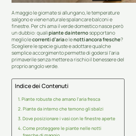
A maggio le giornate si allungano, le temperature
salgono e viene naturale spalancare balconi e
finestre. Per chi ama il verde domestico nasce però
un dubbio: quali
piante da interno
sopportano
meglio le
correnti d’aria
e le
notti ancora fresche
?
Scegliere le specie giuste e adottare qualche
semplice accorgimento permette di godersi l’aria
primaverile senza mettere a rischio il benessere del
proprio angolo verde.
Indice dei Contenuti
Piante robuste che amano l’aria fresca
Piante da interno che temono gli sbalzi
Dove posizionare i vasi con le finestre aperte
Come proteggere le piante nelle notti
fresche di maggio