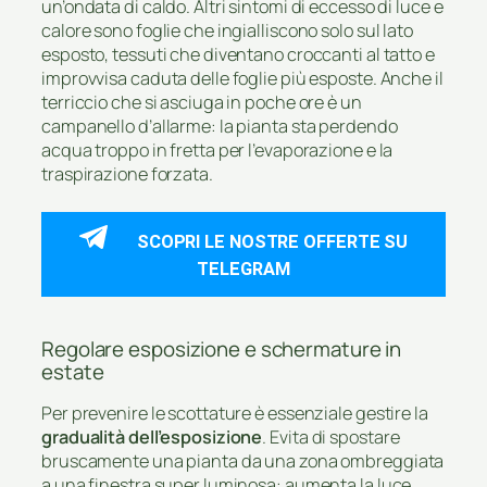
un’ondata di caldo. Altri sintomi di eccesso di luce e
calore sono foglie che ingialliscono solo sul lato
esposto, tessuti che diventano croccanti al tatto e
improvvisa caduta delle foglie più esposte. Anche il
terriccio che si asciuga in poche ore è un
campanello d’allarme: la pianta sta perdendo
acqua troppo in fretta per l’evaporazione e la
traspirazione forzata.
SCOPRI LE NOSTRE OFFERTE SU
TELEGRAM
Regolare esposizione e schermature in
estate
Per prevenire le scottature è essenziale gestire la
gradualità dell’esposizione
. Evita di spostare
bruscamente una pianta da una zona ombreggiata
a una finestra super luminosa: aumenta la luce