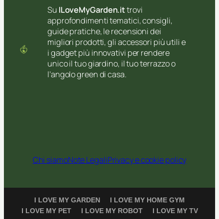
Su
ILoveMyGarden.it
trovi
approfondimenti tematici, consigli,
guide pratiche, le recensioni dei
migliori prodotti, gli accessori più utili e
i gadget più innovativi per rendere
unico il tuo giardino, il tuo terrazzo o
l’angolo green di casa.
Chi siamo
Note Legali
Privacy e cookie policy
I LOVE MY GARDEN
I LOVE MY HOME GYM
I LOVE MY PET
I LOVE MY ROBOT
I LOVE MY TV