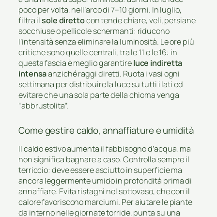
poco per volta, nell’arco di 7–10 giorni. In luglio,
filtra il
sole diretto
con tende chiare, veli, persiane
socchiuse o pellicole schermanti: riducono
l’intensità senza eliminare la luminosità. Le ore più
critiche sono quelle centrali, tra le 11 e le 16: in
questa fascia è meglio garantire
luce indiretta
intensa
anziché raggi diretti. Ruota i vasi ogni
settimana per distribuire la luce su tutti i lati ed
evitare che una sola parte della chioma venga
“abbrustolita”.
Come gestire caldo, annaffiature e umidità
Il caldo estivo aumenta il fabbisogno d’acqua, ma
non significa bagnare a caso. Controlla sempre il
terriccio: deve essere asciutto in superficie ma
ancora leggermente umido in profondità prima di
annaffiare. Evita ristagni nel sottovaso, che con il
calore favoriscono marciumi. Per aiutare le piante
da interno nelle giornate torride, punta su una