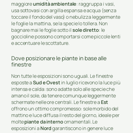
maggiore
umidità ambientale
: raggruppa i vasi,
usa sottovasi con argilla espansa e acqua (senza
toccare il fondo del vaso) o nebulizza leggermente
le foglie la mattina, se la specie lo tollera. Non
bagnare mai le foglie sotto il
sole diretto
: le
goccioline possono comportarsi come piccole lenti
e accentuare le scottature.
Dove posizionare le piante in base alle
finestre
Non tutte le esposizioni sono uguali. Le finestre
esposte a
Sud e Ovest
in luglio ricevono la luce più
intensa e calda: sono adatte solo alle specie che
amano il sole, da tenere comunque leggermente
schermate nelle ore centrali. Le finestre a
Est
offrono un ottimo compromesso: sole morbido del
mattino e luce diffusa il resto del giorno, ideale per
molte
piante da interno
ornamentali. Le
esposizioni a
Nord
garantiscono in genere luce