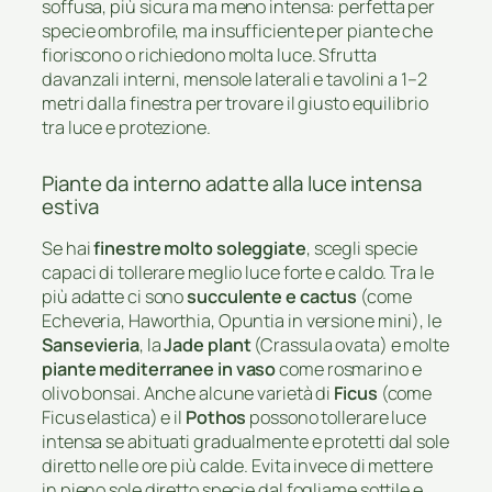
soffusa, più sicura ma meno intensa: perfetta per
specie ombrofile, ma insufficiente per piante che
fioriscono o richiedono molta luce. Sfrutta
davanzali interni, mensole laterali e tavolini a 1–2
metri dalla finestra per trovare il giusto equilibrio
tra luce e protezione.
Piante da interno adatte alla luce intensa
estiva
Se hai
finestre molto soleggiate
, scegli specie
capaci di tollerare meglio luce forte e caldo. Tra le
più adatte ci sono
succulente e cactus
(come
Echeveria, Haworthia, Opuntia in versione mini), le
Sansevieria
, la
Jade plant
(Crassula ovata) e molte
piante mediterranee in vaso
come rosmarino e
olivo bonsai. Anche alcune varietà di
Ficus
(come
Ficus elastica) e il
Pothos
possono tollerare luce
intensa se abituati gradualmente e protetti dal sole
diretto nelle ore più calde. Evita invece di mettere
in pieno sole diretto specie dal fogliame sottile e