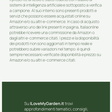
sistemi di intelligenza artificiale e sottoposto a verifica
a campione. Al suo interno sono presenti prodotti e
servizi che possono essere acquistati online su
Amazon e/o su altri e-commerce. In caso di acquisto
attraverso uno dei link presenti in pagina, Italiaonline
potrebbe ricevere una commissione da Amazon o
dagli altri e-commerce citati. I prezzi e la disponibilità
dei prodotti non sono aggiornati in tempo reale e
potrebbero subire variazioni nel tempo: è quindi
sempre necessario verificate disponibilità e prezzo su
Amazon e/o su altri e-commerce citati.
Su
ILoveMyGarden.it
trovi
approfondimenti tematici, consigli,