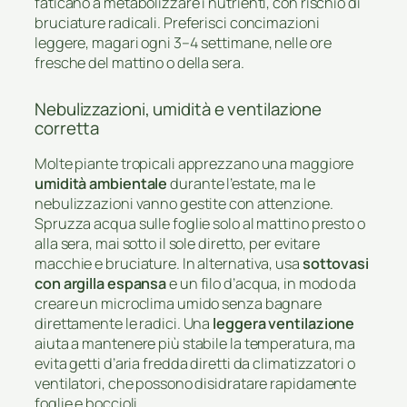
faticano a metabolizzare i nutrienti, con rischio di
bruciature radicali. Preferisci concimazioni
leggere, magari ogni 3–4 settimane, nelle ore
fresche del mattino o della sera.
Nebulizzazioni, umidità e ventilazione
corretta
Molte piante tropicali apprezzano una maggiore
umidità ambientale
durante l’estate, ma le
nebulizzazioni vanno gestite con attenzione.
Spruzza acqua sulle foglie solo al mattino presto o
alla sera, mai sotto il sole diretto, per evitare
macchie e bruciature. In alternativa, usa
sottovasi
con argilla espansa
e un filo d’acqua, in modo da
creare un microclima umido senza bagnare
direttamente le radici. Una
leggera ventilazione
aiuta a mantenere più stabile la temperatura, ma
evita getti d’aria fredda diretti da climatizzatori o
ventilatori, che possono disidratare rapidamente
foglie e boccioli.