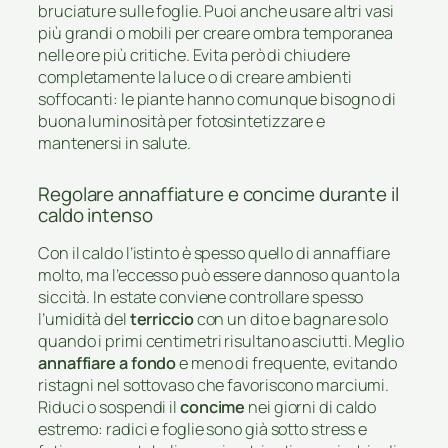
bruciature sulle foglie. Puoi anche usare altri vasi
più grandi o mobili per creare ombra temporanea
nelle ore più critiche. Evita però di chiudere
completamente la luce o di creare ambienti
soffocanti: le piante hanno comunque bisogno di
buona luminosità per fotosintetizzare e
mantenersi in salute.
Regolare annaffiature e concime durante il
caldo intenso
Con il caldo l’istinto è spesso quello di annaffiare
molto, ma l’eccesso può essere dannoso quanto la
siccità. In estate conviene controllare spesso
l’umidità del
terriccio
con un dito e bagnare solo
quando i primi centimetri risultano asciutti. Meglio
annaffiare a fondo
e meno di frequente, evitando
ristagni nel sottovaso che favoriscono marciumi.
Riduci o sospendi il
concime
nei giorni di caldo
estremo: radici e foglie sono già sotto stress e