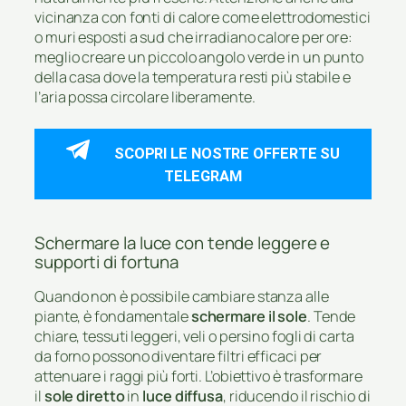
vicinanza con fonti di calore come elettrodomestici
o muri esposti a sud che irradiano calore per ore:
meglio creare un piccolo angolo verde in un punto
della casa dove la temperatura resti più stabile e
l’aria possa circolare liberamente.
SCOPRI LE NOSTRE OFFERTE SU
TELEGRAM
Schermare la luce con tende leggere e
supporti di fortuna
Quando non è possibile cambiare stanza alle
piante, è fondamentale
schermare il sole
. Tende
chiare, tessuti leggeri, veli o persino fogli di carta
da forno possono diventare filtri efficaci per
attenuare i raggi più forti. L’obiettivo è trasformare
il
sole diretto
in
luce diffusa
, riducendo il rischio di