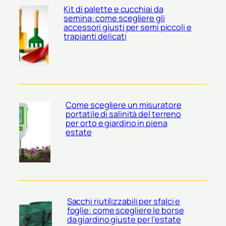
Kit di palette e cucchiai da
semina: come scegliere gli
accessori giusti per semi piccoli e
trapianti delicati
Come scegliere un misuratore
portatile di salinità del terreno
per orto e giardino in piena
estate
Sacchi riutilizzabili per sfalci e
foglie: come scegliere le borse
da giardino giuste per l’estate