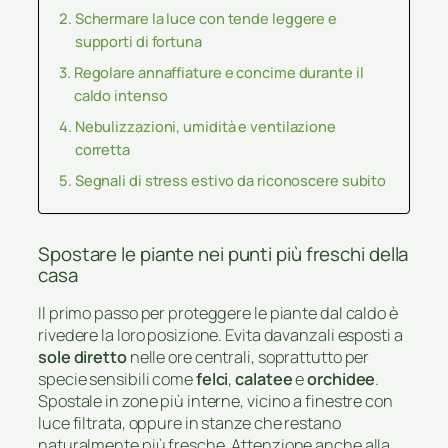
Schermare la luce con tende leggere e
supporti di fortuna
Regolare annaffiature e concime durante il
caldo intenso
Nebulizzazioni, umidità e ventilazione
corretta
Segnali di stress estivo da riconoscere subito
Spostare le piante nei punti più freschi della
casa
Il primo passo per proteggere le piante dal caldo è
rivedere la loro posizione. Evita davanzali esposti a
sole diretto
nelle ore centrali, soprattutto per
specie sensibili come
felci
,
calatee
e
orchidee
.
Spostale in zone più interne, vicino a finestre con
luce filtrata, oppure in stanze che restano
naturalmente più fresche. Attenzione anche alla