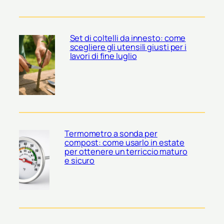
Set di coltelli da innesto: come
scegliere gli utensili giusti per i
lavori di fine luglio
Termometro a sonda per
compost: come usarlo in estate
per ottenere un terriccio maturo
e sicuro