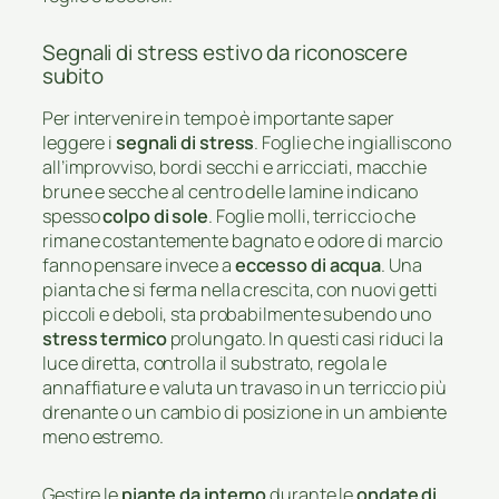
Segnali di stress estivo da riconoscere
subito
Per intervenire in tempo è importante saper
leggere i
segnali di stress
. Foglie che ingialliscono
all’improvviso, bordi secchi e arricciati, macchie
brune e secche al centro delle lamine indicano
spesso
colpo di sole
. Foglie molli, terriccio che
rimane costantemente bagnato e odore di marcio
fanno pensare invece a
eccesso di acqua
. Una
pianta che si ferma nella crescita, con nuovi getti
piccoli e deboli, sta probabilmente subendo uno
stress termico
prolungato. In questi casi riduci la
luce diretta, controlla il substrato, regola le
annaffiature e valuta un travaso in un terriccio più
drenante o un cambio di posizione in un ambiente
meno estremo.
Gestire le
piante da interno
durante le
ondate di