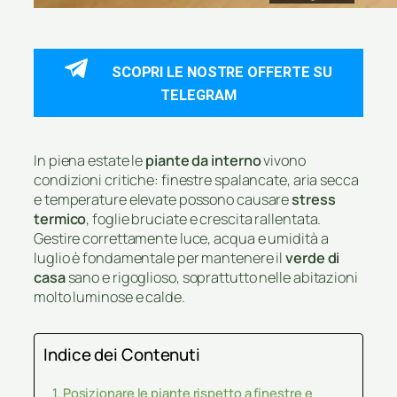
SCOPRI LE NOSTRE OFFERTE SU
TELEGRAM
In piena estate le
piante da interno
vivono
condizioni critiche: finestre spalancate, aria secca
e temperature elevate possono causare
stress
termico
, foglie bruciate e crescita rallentata.
Gestire correttamente luce, acqua e umidità a
luglio è fondamentale per mantenere il
verde di
casa
sano e rigoglioso, soprattutto nelle abitazioni
molto luminose e calde.
Indice dei Contenuti
Posizionare le piante rispetto a finestre e