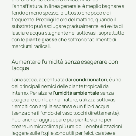
l’annaffiatura. In linea generale, è meglio bagnare a
fondo e meno spesso, piuttosto che poco e di
frequente. Prediligi le ore del mattino, quando il
substrato può asciugare gradualmente, ed evita di
lasciare acqua stagnante nei sottovasi, soprattutto
con le
piante grasse
che soffrono facilmente di
marciumi radicali.
Aumentare l’umidità senza esagerare con
l’acqua
L’aria secca, accentuata dai
condizionatori
, è uno
dei principali nemici delle piante tropicali da
interno. Per alzare l’
umidità ambientale
senza
esagerare con le annaffiature, utilizza sottovasi
riempiti con argilla espansa e un filo d’acqua
(senza che il fondo del vaso tocchi direttamente).
Puoi anche raggruppare più piante vicine per
creare un microclima più umido. Le nebulizzazioni
leggere sulle foglie sono utili per felci, calatee e