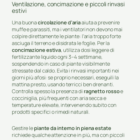
Ventilazione, concimazione e piccoli rinvasi
estivi
Una buona
circolazione d’aria
aiuta a prevenire
muffe e parassiti, ma i ventilatori non devono mai
colpire direttamente le piante: l’aria troppo forte
asciuga il terreno e disidrata le foglie. Per la
concimazione estiva
, utilizza dosi leggere di
fertilizzante liquido ogni 3–4 settimane,
sospendendo in caso di piante visibilmente
stressate dal caldo. Evita i rinvasi importanti nei
giorni più afosi: se proprio necessari, eseguili la
mattina presto, usando terricci ben drenanti.
Controlla spesso la presenza di
ragnetto rosso
e
cocciniglia, più frequenti con aria secca e
temperature elevate, intervenendo subito con
prodotti specifici o rimedi naturali.
Gestire le
piante da interno in piena estate
richiede qualche attenzione in più, ma con piccoli