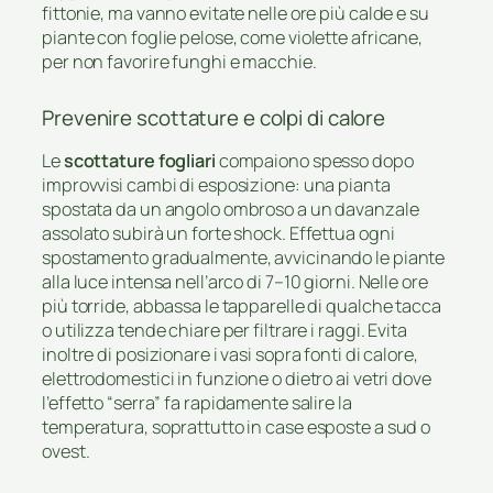
fittonie, ma vanno evitate nelle ore più calde e su
piante con foglie pelose, come violette africane,
per non favorire funghi e macchie.
Prevenire scottature e colpi di calore
Le
scottature fogliari
compaiono spesso dopo
improvvisi cambi di esposizione: una pianta
spostata da un angolo ombroso a un davanzale
assolato subirà un forte shock. Effettua ogni
spostamento gradualmente, avvicinando le piante
alla luce intensa nell’arco di 7–10 giorni. Nelle ore
più torride, abbassa le tapparelle di qualche tacca
o utilizza tende chiare per filtrare i raggi. Evita
inoltre di posizionare i vasi sopra fonti di calore,
elettrodomestici in funzione o dietro ai vetri dove
l’effetto “serra” fa rapidamente salire la
temperatura, soprattutto in case esposte a sud o
ovest.