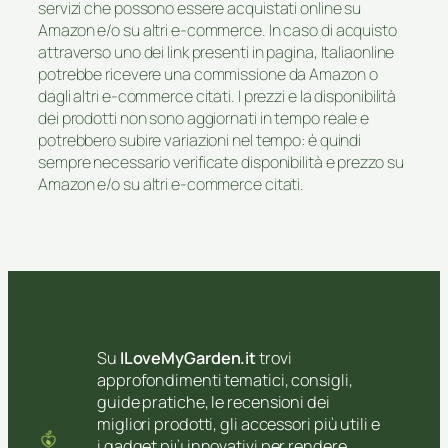
servizi che possono essere acquistati online su
Amazon e/o su altri e-commerce. In caso di acquisto
attraverso uno dei link presenti in pagina, Italiaonline
potrebbe ricevere una commissione da Amazon o
dagli altri e-commerce citati. I prezzi e la disponibilità
dei prodotti non sono aggiornati in tempo reale e
potrebbero subire variazioni nel tempo: è quindi
sempre necessario verificate disponibilità e prezzo su
Amazon e/o su altri e-commerce citati.
Su
ILoveMyGarden.it
trovi
approfondimenti tematici, consigli,
guide pratiche, le recensioni dei
migliori prodotti, gli accessori più utili e
i gadget più innovativi per rendere