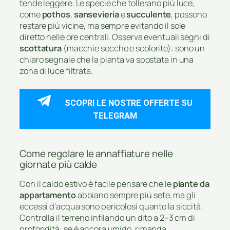
tende leggere. Le specie che tollerano più luce,
come
pothos
,
sansevieria
e
succulente
, possono
restare più vicine, ma sempre evitando il sole
diretto nelle ore centrali. Osserva eventuali segni di
scottatura
(macchie secche e scolorite): sono un
chiaro segnale che la pianta va spostata in una
zona di luce filtrata.
SCOPRI LE NOSTRE OFFERTE SU
TELEGRAM
Come regolare le annaffiature nelle
giornate più calde
Con il caldo estivo è facile pensare che le
piante da
appartamento
abbiano sempre più sete, ma gli
eccessi d’acqua sono pericolosi quanto la siccità.
Controlla il terreno infilando un dito a 2–3 cm di
profondità: se è ancora umido, rimanda