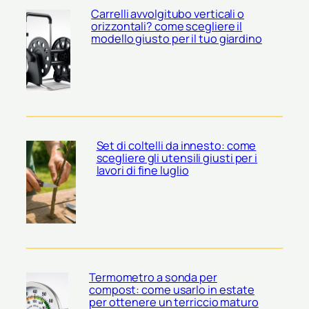
Carrelli avvolgitubo verticali o
orizzontali? come scegliere il
modello giusto per il tuo giardino
Set di coltelli da innesto: come
scegliere gli utensili giusti per i
lavori di fine luglio
Termometro a sonda per
compost: come usarlo in estate
per ottenere un terriccio maturo