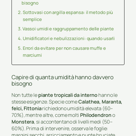
bisogno
Sottovasi con argilla espansa: il metodo più
semplice
Vassoi umidi e raggruppamento delle piante
Umidificatori e nebulizzazioni: quando usarli
Errori da evitare per non causare muffe e
marciumi
Capire di quanta umidità hanno davvero
bisogno
Non tutte le
piante tropicali da interno
hanno le
stesse esigenze. Specie come
Calathea, Maranta,
felci, Fittonia
richiedono umidità elevata (60–
70%), mentre altre, come molti
Philodendron
o
Monstera
, si accontentano di livelli medi (50–
60%). Prima di intervenire, osserva le foglie:
margini secchi, arricciamento e punte bruciate