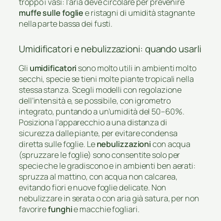
troppo i vasi: l’aria deve circolare per prevenire
muffe sulle foglie
e ristagni di umidità stagnante
nella parte bassa dei fusti.
Umidificatori e nebulizzazioni: quando usarli
Gli
umidificatori
sono molto utili in ambienti molto
secchi, specie se tieni molte piante tropicali nella
stessa stanza. Scegli modelli con regolazione
dell’intensità e, se possibile, con igrometro
integrato, puntando a un’umidità del 50–60%.
Posiziona l’apparecchio a una distanza di
sicurezza dalle piante, per evitare condensa
diretta sulle foglie. Le
nebulizzazioni
con acqua
(spruzzare le foglie) sono consentite solo per
specie che le gradiscono e in ambienti ben aerati:
spruzza al mattino, con acqua non calcarea,
evitando fiori e nuove foglie delicate. Non
nebulizzare in serata o con aria già satura, per non
favorire
funghi
e macchie fogliari.