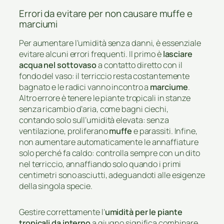
Errori da evitare per non causare muffe e
marciumi
Per aumentare l’umidità senza danni, è essenziale
evitare alcuni errori frequenti. Il primo è
lasciare
acqua nel sottovaso
a contatto diretto con il
fondo del vaso: il terriccio resta costantemente
bagnato e le radici vanno incontro a
marciume
.
Altro errore è tenere le piante tropicali in stanze
senza ricambio d’aria, come bagni ciechi,
contando solo sull’umidità elevata: senza
ventilazione, proliferano
muffe
e parassiti. Infine,
non aumentare automaticamente le annaffiature
solo perché fa caldo: controlla sempre con un dito
nel terriccio, annaffiando solo quando i primi
centimetri sono asciutti, adeguandoti alle esigenze
della singola specie.
Gestire correttamente l’
umidità per le piante
tropicali da interno
a giugno significa combinare