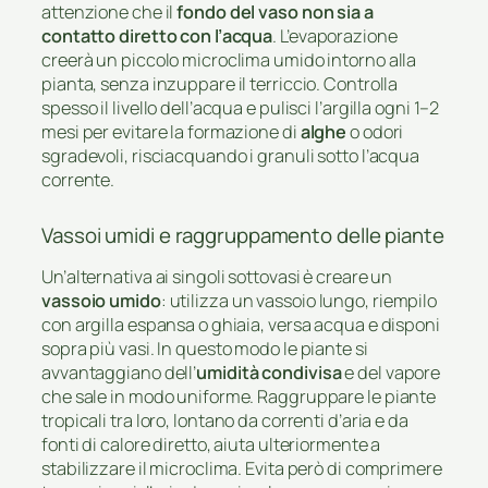
attenzione che il
fondo del vaso non sia a
contatto diretto con l’acqua
. L’evaporazione
creerà un piccolo microclima umido intorno alla
pianta, senza inzuppare il terriccio. Controlla
spesso il livello dell’acqua e pulisci l’argilla ogni 1–2
mesi per evitare la formazione di
alghe
o odori
sgradevoli, risciacquando i granuli sotto l’acqua
corrente.
Vassoi umidi e raggruppamento delle piante
Un’alternativa ai singoli sottovasi è creare un
vassoio umido
: utilizza un vassoio lungo, riempilo
con argilla espansa o ghiaia, versa acqua e disponi
sopra più vasi. In questo modo le piante si
avvantaggiano dell’
umidità condivisa
e del vapore
che sale in modo uniforme. Raggruppare le piante
tropicali tra loro, lontano da correnti d’aria e da
fonti di calore diretto, aiuta ulteriormente a
stabilizzare il microclima. Evita però di comprimere