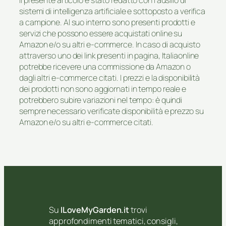
sistemi di intelligenza artificiale e sottoposto a verifica
a campione. Al suo interno sono presenti prodotti e
servizi che possono essere acquistati online su
Amazon e/o su altri e-commerce. In caso di acquisto
attraverso uno dei link presenti in pagina, Italiaonline
potrebbe ricevere una commissione da Amazon o
dagli altri e-commerce citati. I prezzi e la disponibilità
dei prodotti non sono aggiornati in tempo reale e
potrebbero subire variazioni nel tempo: è quindi
sempre necessario verificate disponibilità e prezzo su
Amazon e/o su altri e-commerce citati.
Su
ILoveMyGarden.it
trovi
approfondimenti tematici, consigli,