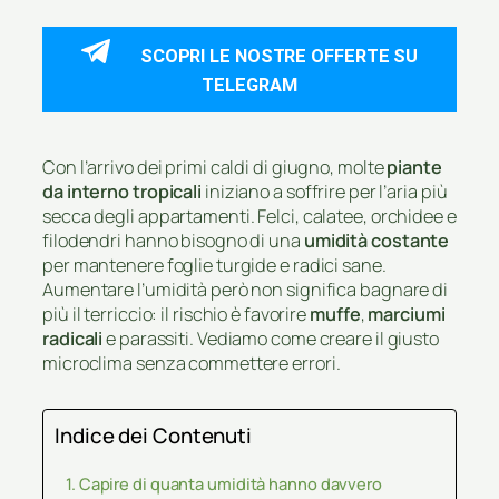
SCOPRI LE NOSTRE OFFERTE SU
TELEGRAM
Con l’arrivo dei primi caldi di giugno, molte
piante
da interno tropicali
iniziano a soffrire per l’aria più
secca degli appartamenti. Felci, calatee, orchidee e
filodendri hanno bisogno di una
umidità costante
per mantenere foglie turgide e radici sane.
Aumentare l’umidità però non significa bagnare di
più il terriccio: il rischio è favorire
muffe
,
marciumi
radicali
e parassiti. Vediamo come creare il giusto
microclima senza commettere errori.
Indice dei Contenuti
Capire di quanta umidità hanno davvero