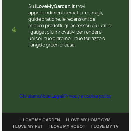
Su
ILoveMyGarden.it
trovi
approfondimenti tematici, consigli,
guide pratiche, le recensioni dei
migliori prodotti, gli accessori più utili e
i gadget più innovativi per rendere
unico il tuo giardino, il tuo terrazzo o
l’angolo green di casa.
Chi siamo
Note Legali
Privacy e cookie policy
I LOVE MY GARDEN
I LOVE MY HOME GYM
I LOVE MY PET
I LOVE MY ROBOT
I LOVE MY TV