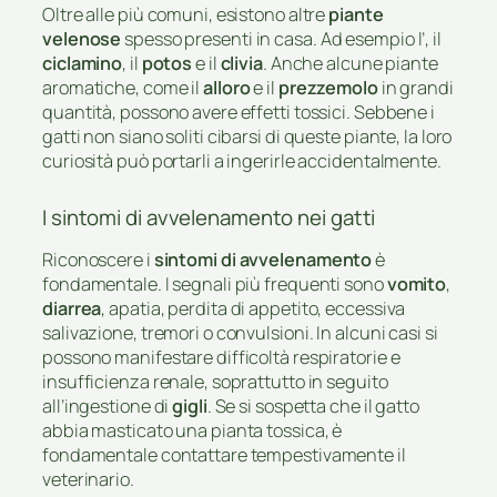
Oltre alle più comuni, esistono altre
piante
velenose
spesso presenti in casa. Ad esempio l’
, il
ciclamino
, il
potos
e il
clivia
. Anche alcune piante
aromatiche, come il
alloro
e il
prezzemolo
in grandi
quantità, possono avere effetti tossici. Sebbene i
gatti non siano soliti cibarsi di queste piante, la loro
curiosità può portarli a ingerirle accidentalmente.
I sintomi di avvelenamento nei gatti
Riconoscere i
sintomi di avvelenamento
è
fondamentale. I segnali più frequenti sono
vomito
,
diarrea
, apatia, perdita di appetito, eccessiva
salivazione, tremori o convulsioni. In alcuni casi si
possono manifestare difficoltà respiratorie e
insufficienza renale, soprattutto in seguito
all’ingestione di
gigli
. Se si sospetta che il gatto
abbia masticato una pianta tossica, è
fondamentale contattare tempestivamente il
veterinario.