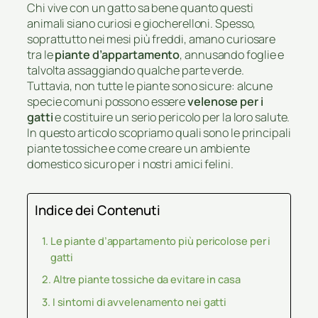
Chi vive con un gatto sa bene quanto questi
animali siano curiosi e giocherelloni. Spesso,
soprattutto nei mesi più freddi, amano curiosare
tra le
piante d’appartamento
, annusando foglie e
talvolta assaggiando qualche parte verde.
Tuttavia, non tutte le piante sono sicure: alcune
specie comuni possono essere
velenose per i
gatti
e costituire un serio pericolo per la loro salute.
In questo articolo scopriamo quali sono le principali
piante tossiche e come creare un ambiente
domestico sicuro per i nostri amici felini.
Indice dei Contenuti
Le piante d’appartamento più pericolose per i
gatti
Altre piante tossiche da evitare in casa
I sintomi di avvelenamento nei gatti