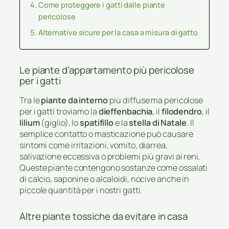
Come proteggere i gatti dalle piante
pericolose
Alternative sicure per la casa a misura di gatto
Le piante d’appartamento più pericolose
per i gatti
Tra le
piante da interno
più diffuse ma pericolose
per i gatti troviamo la
dieffenbachia
, il
filodendro
, il
lilium
(giglio), lo
spatifillo
e la
stella di Natale
. Il
semplice contatto o masticazione può causare
sintomi come irritazioni, vomito, diarrea,
salivazione eccessiva o problemi più gravi ai reni.
Queste piante contengono sostanze come ossalati
di calcio, saponine o alcaloidi, nocive anche in
piccole quantità per i nostri gatti.
Altre piante tossiche da evitare in casa