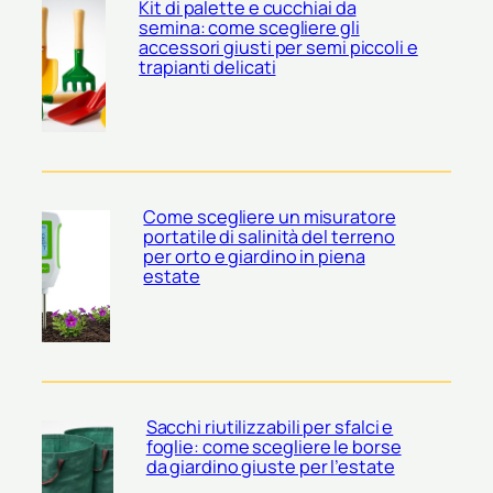
Kit di palette e cucchiai da
semina: come scegliere gli
accessori giusti per semi piccoli e
trapianti delicati
Come scegliere un misuratore
portatile di salinità del terreno
per orto e giardino in piena
estate
Sacchi riutilizzabili per sfalci e
foglie: come scegliere le borse
da giardino giuste per l’estate