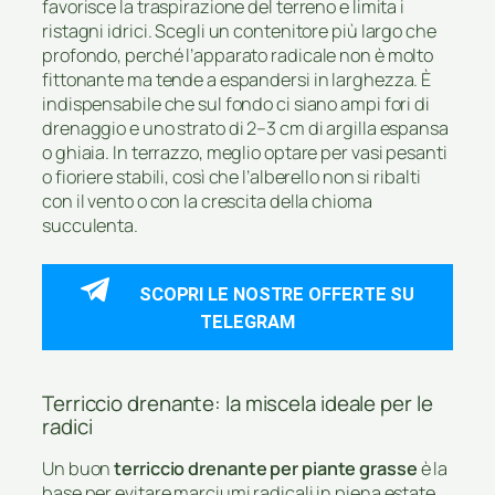
favorisce la traspirazione del terreno e limita i
ristagni idrici. Scegli un contenitore più largo che
profondo, perché l’apparato radicale non è molto
fittonante ma tende a espandersi in larghezza. È
indispensabile che sul fondo ci siano ampi fori di
drenaggio e uno strato di 2–3 cm di argilla espansa
o ghiaia. In terrazzo, meglio optare per vasi pesanti
o fioriere stabili, così che l’alberello non si ribalti
con il vento o con la crescita della chioma
succulenta.
SCOPRI LE NOSTRE OFFERTE SU
TELEGRAM
Terriccio drenante: la miscela ideale per le
radici
Un buon
terriccio drenante per piante grasse
è la
base per evitare marciumi radicali in piena estate.