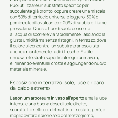
Puoi utilizzare un substrato specifico per
succulente già pronto, oppure creare una miscela
con 50% di terriccio universale leggero, 30% di
pomice o lapillo vulcanico e 20% di sabbia di fiume
grossolana. Questo tipo di suolo consente
all’acqua di scorrere via rapidamente, lasciando la
giusta umidità ma senza ristagni. In terrazzo, dove
il calore si concentra, un substrato arioso aiuta
anche a mantenere le radici fresche. È utile
rinnovare lo strato superficiale ogni primavera,
eliminando eventuali croste e aggiungendo nuovo
materiale minerale.
Esposizione in terrazzo: sole, luce e riparo
dal caldo estremo
L’
aeonium arboreum in vaso all’aperto
ama la luce
intensa e una buona dose di sole diretto,
soprattutto nelle ore del mattino. In estate, però, è
meglio evitare il pieno sole del mezzogiorno,