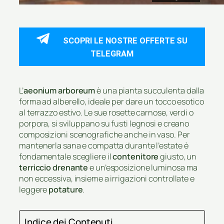
SCOPRI LE NOSTRE OFFERTE SU
TELEGRAM
L’
aeonium arboreum
è una pianta succulenta dalla
forma ad alberello, ideale per dare un tocco esotico
al terrazzo estivo. Le sue rosette carnose, verdi o
porpora, si sviluppano su fusti legnosi e creano
composizioni scenografiche anche in vaso. Per
mantenerla sana e compatta durante l’estate è
fondamentale scegliere il
contenitore
giusto, un
terriccio drenante
e un’esposizione luminosa ma
non eccessiva, insieme a irrigazioni controllate e
leggere
potature
.
Indice dei Contenuti