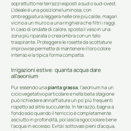
soprattutto nei terrazzi esposti a sud o sud-ovest.
L’ideale è una posizione luminosa, con
ombreggiatura leggera nelle ore più calde, magari
vicino a un muro o a una ringhiera che filtri i raggi.
In caso di ondate di calore, sposta il vaso in una
zona più riparata o crea ombra con un telo
traspirante. Proteggere le rosette da scottature
improvvise permette di mantenere il loro colore
intenso e la tipica forma compatta.
Irrigazioni estive: quanta acqua dare
all’aeonium
Pur essendo una
pianta grassa
, l’aeonium ha un
ciclo vegetativo particolare e nella bella stagione
può richiedere annaffiature un po’ più frequenti
rispetto ad altre succulente. In terrazzo, bagna a
fondo solo quando il terriccio è completamente
asciutto in profondità, poi lascia sgocciolare bene
l’acqua in eccesso. Evita i sottovasi pieni d’acqua,