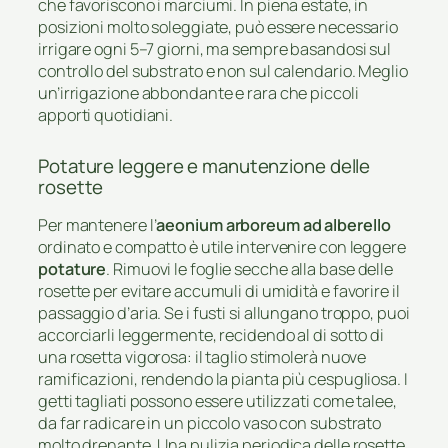
che favoriscono i marciumi. In piena estate, in
posizioni molto soleggiate, può essere necessario
irrigare ogni 5–7 giorni, ma sempre basandosi sul
controllo del substrato e non sul calendario. Meglio
un’irrigazione abbondante e rara che piccoli
apporti quotidiani.
Potature leggere e manutenzione delle
rosette
Per mantenere l’
aeonium arboreum ad alberello
ordinato e compatto è utile intervenire con leggere
potature
. Rimuovi le foglie secche alla base delle
rosette per evitare accumuli di umidità e favorire il
passaggio d’aria. Se i fusti si allungano troppo, puoi
accorciarli leggermente, recidendo al di sotto di
una rosetta vigorosa: il taglio stimolerà nuove
ramificazioni, rendendo la pianta più cespugliosa. I
getti tagliati possono essere utilizzati come talee,
da far radicare in un piccolo vaso con substrato
molto drenante. Una pulizia periodica delle rosette