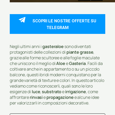
SCOPRI LE NOSTRE OFFERTE SU
TELEGRAM
Negli ultimi anni i
gasteraloe
sono diventati
protagonisti delle collezioni di
piante grasse
,
grazie alle forme scultoree e alle foglie maculate
che uniscono il meglio di
Aloe
e
Gasteria
. Facili da
coltivare anche in appartamento o su un piccolo
balcone, questi ibridi moderni conquistano per la
grande varietà di texture e colori. In questo articolo
vediamo come riconoscerli, quali sono le loro
esigenze di
luce
,
substrato
e
irrigazione
, come
affrontare
rinvasi
e
propagazione
e alcune idee
per valorizzarli in composizioni decorative.