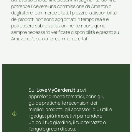
potrebbe ricevere una commissione da Amazon o
dagli altri e-commerce citati. I prezzi e la disponibilità
dei prodotti non sono aggiornati in tempo reale e
potrebbero subire variazioni nel tempo: è quindi
sempre necessario verificate disponibilità e prezzo su
Amazon e/o su altri e-commerce citati.
Su
ILoveMyGarden.it
trovi
approfondimenti tematici, consigli,
guide pratiche, le recensioni dei
migliori prodotti, gli accessori più utili e
i gadget più innovativi per rendere
unico il tuo giardino, il tuo terrazzo o
l’angolo green di casa.