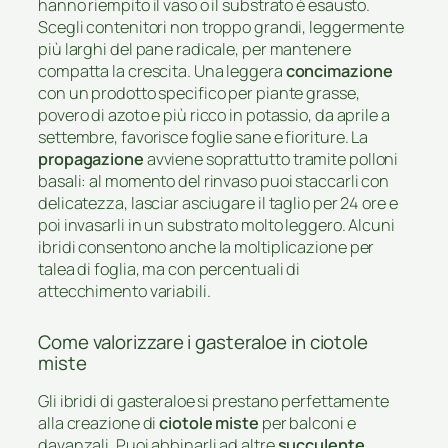
hanno riempito il vaso o il substrato è esausto.
Scegli contenitori non troppo grandi, leggermente
più larghi del pane radicale, per mantenere
compatta la crescita. Una leggera
concimazione
con un prodotto specifico per piante grasse,
povero di azoto e più ricco in potassio, da aprile a
settembre, favorisce foglie sane e fioriture. La
propagazione
avviene soprattutto tramite polloni
basali: al momento del rinvaso puoi staccarli con
delicatezza, lasciar asciugare il taglio per 24 ore e
poi invasarli in un substrato molto leggero. Alcuni
ibridi consentono anche la moltiplicazione per
talea di foglia, ma con percentuali di
attecchimento variabili.
Come valorizzare i gasteraloe in ciotole
miste
Gli ibridi di gasteraloe si prestano perfettamente
alla creazione di
ciotole miste
per balconi e
davanzali. Puoi abbinarli ad altre
succulente