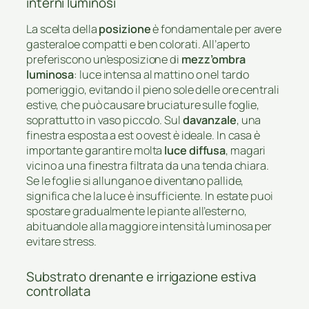
interni luminosi
La scelta della
posizione
è fondamentale per avere
gasteraloe compatti e ben colorati. All’aperto
preferiscono un’esposizione di
mezz’ombra
luminosa
: luce intensa al mattino o nel tardo
pomeriggio, evitando il pieno sole delle ore centrali
estive, che può causare bruciature sulle foglie,
soprattutto in vaso piccolo. Sul
davanzale
, una
finestra esposta a est o ovest è ideale. In casa è
importante garantire molta
luce diffusa
, magari
vicino a una finestra filtrata da una tenda chiara.
Se le foglie si allungano e diventano pallide,
significa che la luce è insufficiente. In estate puoi
spostare gradualmente le piante all’esterno,
abituandole alla maggiore intensità luminosa per
evitare stress.
Substrato drenante e irrigazione estiva
controllata