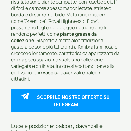
risultato sono piante compatte, con rosette o ciuffi
di foglie carnose spesso macchiettate, striate o
bordate di spine morbide. Molti ibridi moderni,
come ‘Green Ice’, ‘Royal Highness’ o ‘Flow’,
presentano foglie rigide e geometriche che li
rendono perfetti come
piante grasse da
collezione
. Rispetto a molte aloe tradizionali, i
gasteraloe sono più tolleranti all’ombra luminosa e
crescono lentamente, caratteristica apprezzata da
chi ha poco spazio ma vuole una collezione
variegata e ordinata. Inoltre si adattano bene alla
coltivazione in
vaso
su davanzali e balconi
cittadini.
SCOPRI LE NOSTRE OFFERTE SU
TELEGRAM
Luce e posizione: balconi, davanzali e