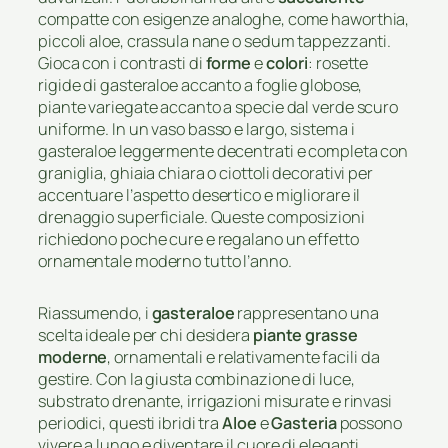
compatte con esigenze analoghe, come haworthia,
piccoli aloe, crassula nane o sedum tappezzanti.
Gioca con i contrasti di
forme
e
colori
: rosette
rigide di gasteraloe accanto a foglie globose,
piante variegate accanto a specie dal verde scuro
uniforme. In un vaso basso e largo, sistema i
gasteraloe leggermente decentrati e completa con
graniglia, ghiaia chiara o ciottoli decorativi per
accentuare l’aspetto desertico e migliorare il
drenaggio superficiale. Queste composizioni
richiedono poche cure e regalano un effetto
ornamentale moderno tutto l’anno.
Riassumendo, i
gasteraloe
rappresentano una
scelta ideale per chi desidera
piante grasse
moderne
, ornamentali e relativamente facili da
gestire. Con la giusta combinazione di luce,
substrato drenante, irrigazioni misurate e rinvasi
periodici, questi ibridi tra
Aloe
e
Gasteria
possono
vivere a lungo e diventare il cuore di eleganti