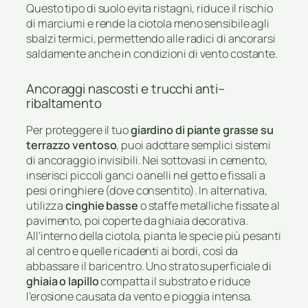
Questo tipo di suolo evita ristagni, riduce il rischio
di marciumi e rende la ciotola meno sensibile agli
sbalzi termici, permettendo alle radici di ancorarsi
saldamente anche in condizioni di vento costante.
Ancoraggi nascosti e trucchi anti–
ribaltamento
Per proteggere il tuo
giardino di piante grasse su
terrazzo ventoso
, puoi adottare semplici sistemi
di ancoraggio invisibili. Nei sottovasi in cemento,
inserisci piccoli ganci o anelli nel getto e fissali a
pesi o ringhiere (dove consentito). In alternativa,
utilizza
cinghie basse
o staffe metalliche fissate al
pavimento, poi coperte da ghiaia decorativa.
All’interno della ciotola, pianta le specie più pesanti
al centro e quelle ricadenti ai bordi, così da
abbassare il baricentro. Uno strato superficiale di
ghiaia o lapillo
compatta il substrato e riduce
l’erosione causata da vento e pioggia intensa.