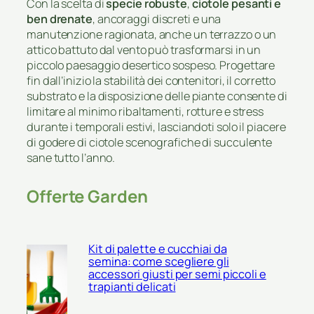
Con la scelta di
specie robuste
,
ciotole pesanti e
ben drenate
, ancoraggi discreti e una
manutenzione ragionata, anche un terrazzo o un
attico battuto dal vento può trasformarsi in un
piccolo paesaggio desertico sospeso. Progettare
fin dall’inizio la stabilità dei contenitori, il corretto
substrato e la disposizione delle piante consente di
limitare al minimo ribaltamenti, rotture e stress
durante i temporali estivi, lasciandoti solo il piacere
di godere di ciotole scenografiche di succulente
sane tutto l’anno.
Offerte Garden
Kit di palette e cucchiai da
semina: come scegliere gli
accessori giusti per semi piccoli e
trapianti delicati