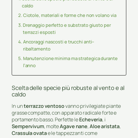
caldo
Ciotole, materiali e forme che non volano via
Drenaggio perfetto e substrato giusto per
terrazzi esposti
Ancoraggi nascosti e trucchi anti–
ribaltamento
Manutenzione minima ma strategica durante
l’anno
Scelta delle specie più robuste al vento e al
caldo
In un
terrazzo ventoso
vanno privilegiate piante
grasse compatte, con apparato radicale forte e
portamento basso. Perfette le
Echeveria
, i
Sempervivum
, molte
Agave nane
,
Aloe aristata
,
Crassula ovata
e le tappezzanti come