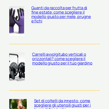
Guanti da raccolta per frutta di
fine estate: come scegliere il
modello giusto per mele, prugne
e fichi
Carrelli avvolgitubo verticali o
orizzontali? come scegliere il
modello giusto per il tuo giardino
Set di coltelli da innesto: come
scegliere gli utensili giusti per i