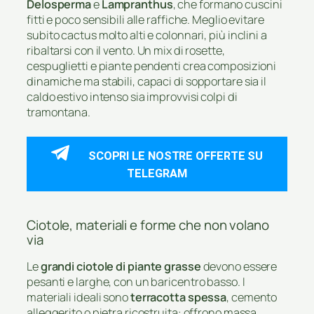
Delosperma
e
Lampranthus
, che formano cuscini
fitti e poco sensibili alle raffiche. Meglio evitare
subito cactus molto alti e colonnari, più inclini a
ribaltarsi con il vento. Un mix di rosette,
cespuglietti e piante pendenti crea composizioni
dinamiche ma stabili, capaci di sopportare sia il
caldo estivo intenso sia improvvisi colpi di
tramontana.
SCOPRI LE NOSTRE OFFERTE SU
TELEGRAM
Ciotole, materiali e forme che non volano
via
Le
grandi ciotole di piante grasse
devono essere
pesanti e larghe, con un baricentro basso. I
materiali ideali sono
terracotta spessa
, cemento
alleggerito o pietra ricostruita: offrono massa,