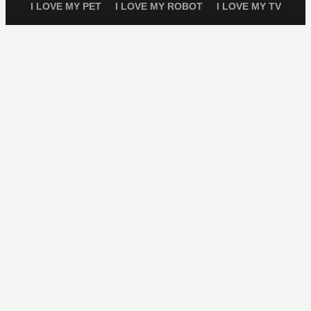
I LOVE MY PET
I LOVE MY ROBOT
I LOVE MY TV