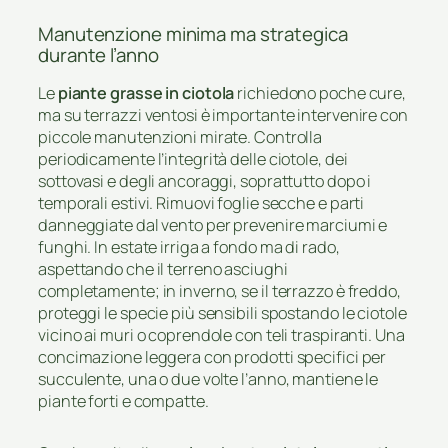
Manutenzione minima ma strategica
durante l’anno
Le
piante grasse in ciotola
richiedono poche cure,
ma su terrazzi ventosi è importante intervenire con
piccole manutenzioni mirate. Controlla
periodicamente l’integrità delle ciotole, dei
sottovasi e degli ancoraggi, soprattutto dopo i
temporali estivi. Rimuovi foglie secche e parti
danneggiate dal vento per prevenire marciumi e
funghi. In estate irriga a fondo ma di rado,
aspettando che il terreno asciughi
completamente; in inverno, se il terrazzo è freddo,
proteggi le specie più sensibili spostando le ciotole
vicino ai muri o coprendole con teli traspiranti. Una
concimazione leggera con prodotti specifici per
succulente, una o due volte l’anno, mantiene le
piante forti e compatte.