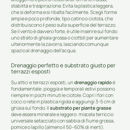
stabilità e traspirazione. Evita la plastica leggera,
che si deforma e si ribalta facilmente. Scegli forme
ampie e poco profonde, tipo catino o ciotola, che
distribuiscono il peso sulla superficie del terrazzo.
Se il vento è davvero forte, è utile inserire sul fondo
uno strato di ghiaia grossa o ciottoli per aumentare
ulteriormente la zavorra, lasciando comunque
spazio al drenaggio dell’acqua.
Drenaggio perfetto e substrato giusto per
terrazzi esposti
Su attici e terrazzi esposti, un
drenaggio rapido
è
fondamentale: pioggia e temporali estivi possono
riempire in pochi minuti le ciotole. Copri i fori con
cocci o rete in plastica rigida e aggiungi 3–5 cm di
ghiaia sul fondo. Il
substrato per piante grasse
deve essere minerale e leggero: miscela terriccio
universale setacciato con sabbia di fiume grossa,
pomice o lapillo (almeno il 50–60% di inerti).