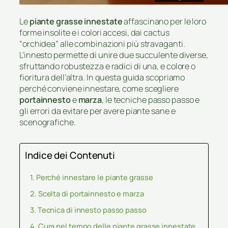
Le
piante grasse innestate
affascinano per le loro
forme insolite e i colori accesi, dai cactus
“orchidea” alle combinazioni più stravaganti.
L’innesto permette di unire due succulente diverse,
sfruttando robustezza e radici di una, e colore o
fioritura dell’altra. In questa guida scopriamo
perché conviene innestare, come scegliere
portainnesto
e
marza
, le tecniche passo passo e
gli errori da evitare per avere piante sane e
scenografiche.
Indice dei Contenuti
Perché innestare le piante grasse
Scelta di portainnesto e marza
Tecnica di innesto passo passo
Cura nel tempo delle piante grasse innestate