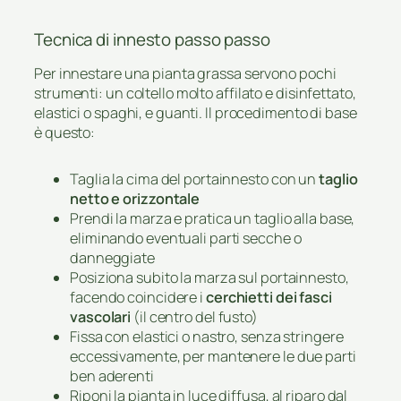
Tecnica di innesto passo passo
Per innestare una pianta grassa servono pochi
strumenti: un coltello molto affilato e disinfettato,
elastici o spaghi, e guanti. Il procedimento di base
è questo:
Taglia la cima del portainnesto con un
taglio
netto e orizzontale
Prendi la marza e pratica un taglio alla base,
eliminando eventuali parti secche o
danneggiate
Posiziona subito la marza sul portainnesto,
facendo coincidere i
cerchietti dei fasci
vascolari
(il centro del fusto)
Fissa con elastici o nastro, senza stringere
eccessivamente, per mantenere le due parti
ben aderenti
Riponi la pianta in luce diffusa, al riparo dal