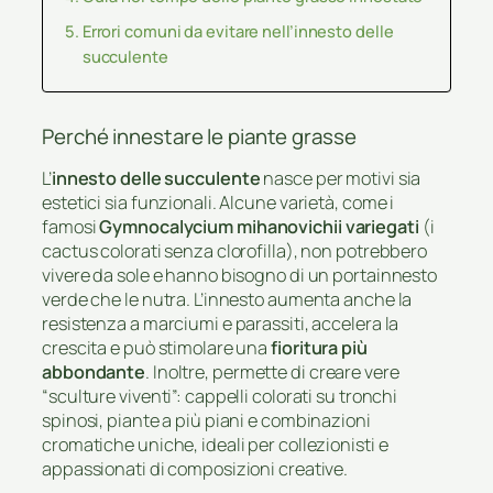
Errori comuni da evitare nell’innesto delle
succulente
Perché innestare le piante grasse
L’
innesto delle succulente
nasce per motivi sia
estetici sia funzionali. Alcune varietà, come i
famosi
Gymnocalycium mihanovichii variegati
(i
cactus colorati senza clorofilla), non potrebbero
vivere da sole e hanno bisogno di un portainnesto
verde che le nutra. L’innesto aumenta anche la
resistenza a marciumi e parassiti, accelera la
crescita e può stimolare una
fioritura più
abbondante
. Inoltre, permette di creare vere
“sculture viventi”: cappelli colorati su tronchi
spinosi, piante a più piani e combinazioni
cromatiche uniche, ideali per collezionisti e
appassionati di composizioni creative.