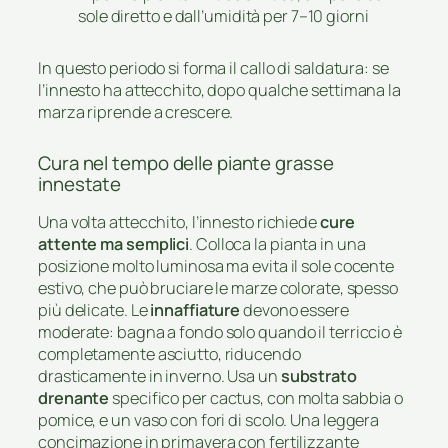
sole diretto e dall’umidità per 7–10 giorni
In questo periodo si forma il callo di saldatura: se
l’innesto ha attecchito, dopo qualche settimana la
marza riprende a crescere.
Cura nel tempo delle piante grasse
innestate
Una volta attecchito, l’innesto richiede
cure
attente ma semplici
. Colloca la pianta in una
posizione molto luminosa ma evita il sole cocente
estivo, che può bruciare le marze colorate, spesso
più delicate. Le
innaffiature
devono essere
moderate: bagna a fondo solo quando il terriccio è
completamente asciutto, riducendo
drasticamente in inverno. Usa un
substrato
drenante
specifico per cactus, con molta sabbia o
pomice, e un vaso con fori di scolo. Una leggera
concimazione in primavera con fertilizzante