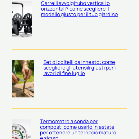
Carrelli avvolgitubo verticali o
orizzontali? come scegliere il
modello giusto per il tuo giardino
Set di coltelli da innesto: come
scegliere gli utensili giusti per i
lavori di fine luglio
Termometro a sonda per
compost: come usarlo in estate
per ottenere un terriccio maturo
e sicuro