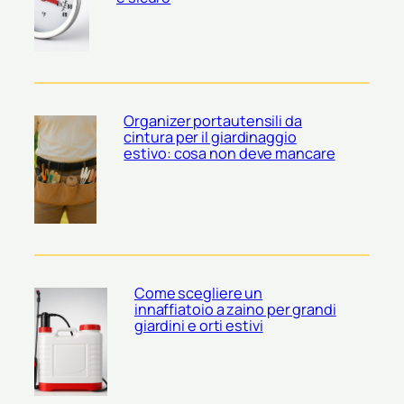
Organizer portautensili da
cintura per il giardinaggio
estivo: cosa non deve mancare
Come scegliere un
innaffiatoio a zaino per grandi
giardini e orti estivi