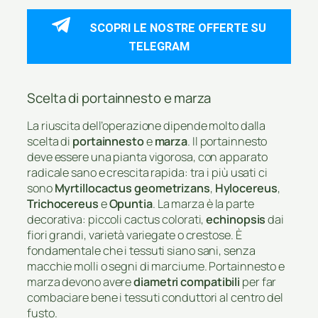
SCOPRI LE NOSTRE OFFERTE SU
TELEGRAM
Scelta di portainnesto e marza
La riuscita dell’operazione dipende molto dalla
scelta di
portainnesto
e
marza
. Il portainnesto
deve essere una pianta vigorosa, con apparato
radicale sano e crescita rapida: tra i più usati ci
sono
Myrtillocactus geometrizans
,
Hylocereus
,
Trichocereus
e
Opuntia
. La marza è la parte
decorativa: piccoli cactus colorati,
echinopsis
dai
fiori grandi, varietà variegate o crestose. È
fondamentale che i tessuti siano sani, senza
macchie molli o segni di marciume. Portainnesto e
marza devono avere
diametri compatibili
per far
combaciare bene i tessuti conduttori al centro del
fusto.