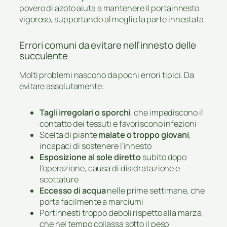
povero di azoto aiuta a mantenere il portainnesto
vigoroso, supportando al meglio la parte innestata.
Errori comuni da evitare nell’innesto delle
succulente
Molti problemi nascono da pochi errori tipici. Da
evitare assolutamente:
Tagli irregolari o sporchi
, che impediscono il
contatto dei tessuti e favoriscono infezioni
Scelta di piante
malate o troppo giovani
,
incapaci di sostenere l’innesto
Esposizione al sole diretto
subito dopo
l’operazione, causa di disidratazione e
scottature
Eccesso di acqua
nelle prime settimane, che
porta facilmente a marciumi
Portinnesti troppo deboli rispetto alla marza,
che nel tempo collassa sotto il peso