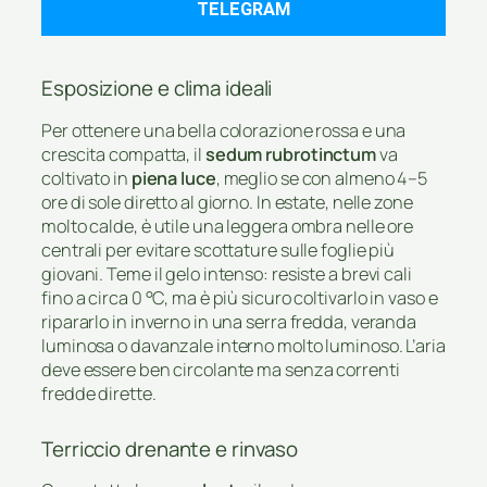
TELEGRAM
Esposizione e clima ideali
Per ottenere una bella colorazione rossa e una
crescita compatta, il
sedum rubrotinctum
va
coltivato in
piena luce
, meglio se con almeno 4–5
ore di sole diretto al giorno. In estate, nelle zone
molto calde, è utile una leggera ombra nelle ore
centrali per evitare scottature sulle foglie più
giovani. Teme il gelo intenso: resiste a brevi cali
fino a circa 0 °C, ma è più sicuro coltivarlo in vaso e
ripararlo in inverno in una serra fredda, veranda
luminosa o davanzale interno molto luminoso. L’aria
deve essere ben circolante ma senza correnti
fredde dirette.
Terriccio drenante e rinvaso