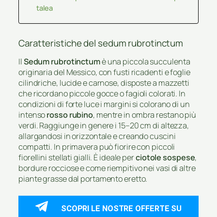
talea
Caratteristiche del sedum rubrotinctum
Il
Sedum rubrotinctum
è una piccola succulenta
originaria del Messico, con fusti ricadenti e foglie
cilindriche, lucide e carnose, disposte a mazzetti
che ricordano piccole gocce o fagioli colorati. In
condizioni di forte luce i margini si colorano di un
intenso
rosso rubino
, mentre in ombra restano più
verdi. Raggiunge in genere i 15–20 cm di altezza,
allargandosi in orizzontale e creando cuscini
compatti. In primavera può fiorire con piccoli
fiorellini stellati gialli. È ideale per
ciotole sospese
,
bordure rocciose e come riempitivo nei vasi di altre
piante grasse dal portamento eretto.
SCOPRI LE NOSTRE OFFERTE SU