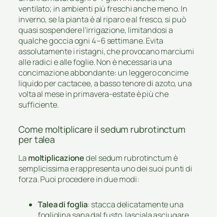
ventilato; in ambienti più freschi anche meno. In
inverno, se la pianta è al riparo e al fresco, si può
quasi sospendere l’irrigazione, limitandosi a
qualche goccia ogni 4–6 settimane. Evita
assolutamente i ristagni, che provocano marciumi
alle radici e alle foglie. Non è necessaria una
concimazione abbondante: un leggero concime
liquido per cactacee, a basso tenore di azoto, una
volta al mese in primavera-estate è più che
sufficiente.
Come moltiplicare il sedum rubrotinctum
per talea
La
moltiplicazione
del sedum rubrotinctum è
semplicissima e rappresenta uno dei suoi punti di
forza. Puoi procedere in due modi:
Talea di foglia
: stacca delicatamente una
fogliolina sana dal fusto, lasciala asciugare