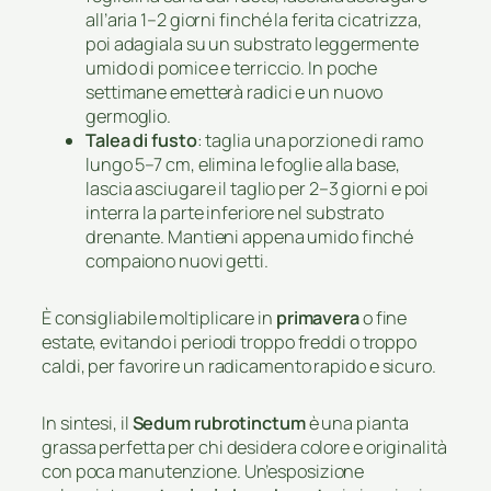
all’aria 1–2 giorni finché la ferita cicatrizza,
poi adagiala su un substrato leggermente
umido di pomice e terriccio. In poche
settimane emetterà radici e un nuovo
germoglio.
Talea di fusto
: taglia una porzione di ramo
lungo 5–7 cm, elimina le foglie alla base,
lascia asciugare il taglio per 2–3 giorni e poi
interra la parte inferiore nel substrato
drenante. Mantieni appena umido finché
compaiono nuovi getti.
È consigliabile moltiplicare in
primavera
o fine
estate, evitando i periodi troppo freddi o troppo
caldi, per favorire un radicamento rapido e sicuro.
In sintesi, il
Sedum rubrotinctum
è una pianta
grassa perfetta per chi desidera colore e originalità
con poca manutenzione. Un’esposizione