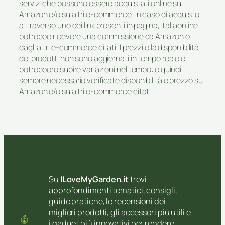
servizi che possono essere acquistati online su
Amazon e/o su altri e-commerce. In caso di acquisto
attraverso uno dei link presenti in pagina, Italiaonline
potrebbe ricevere una commissione da Amazon o
dagli altri e-commerce citati. I prezzi e la disponibilità
dei prodotti non sono aggiornati in tempo reale e
potrebbero subire variazioni nel tempo: è quindi
sempre necessario verificate disponibilità e prezzo su
Amazon e/o su altri e-commerce citati.
Su
ILoveMyGarden.it
trovi
approfondimenti tematici, consigli,
guide pratiche, le recensioni dei
migliori prodotti, gli accessori più utili e
i gadget più innovativi per rendere