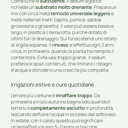
Come tutte le
succulente
, il sedum a gocce
richiede un
substrato molto drenante
. Prepara un
mix con circa metà
terriccio universale leggero
e
metà materiali inerti (lapillo, pomice, sabbia
grossolana o ghiaietto). Il vaso può essere basso e
largo, in plastica o terracotta, purché dotato di
ottimi fori di drenaggio. Sul fondo stendi uno strato
di argilla espansa. Il
rinvaso
si effettua ogni 2 anni
circa, in primavera, quando la pianta ha riempito il
contenitore. Evita vasi troppo grandi: il sedum
preferisce spazi contenuti, che limitano i ristagni
d’acqua e stimolano una crescita più compatta.
Irrigazioni estive e cure quotidiane
L’errore più comune è
innaffiare troppo
. Da
primavera a inizio autunno bagna solo quando il
terreno è
completamente asciutto
in profondità,
lasciando defluire l’acqua in eccesso dal sottovaso.
In estate, con il caldo, questo può significare
un’annaffiatura ogni 5–7 giorni in balcone