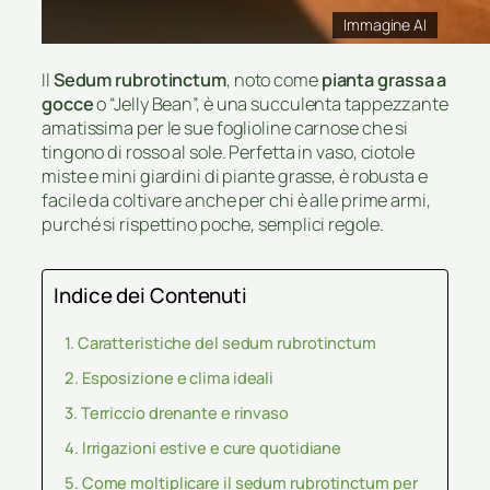
Immagine AI
Il
Sedum rubrotinctum
, noto come
pianta grassa a
gocce
o “Jelly Bean”, è una succulenta tappezzante
amatissima per le sue foglioline carnose che si
tingono di rosso al sole. Perfetta in vaso, ciotole
miste e mini giardini di piante grasse, è robusta e
facile da coltivare anche per chi è alle prime armi,
purché si rispettino poche, semplici regole.
Indice dei Contenuti
Caratteristiche del sedum rubrotinctum
Esposizione e clima ideali
Terriccio drenante e rinvaso
Irrigazioni estive e cure quotidiane
Come moltiplicare il sedum rubrotinctum per