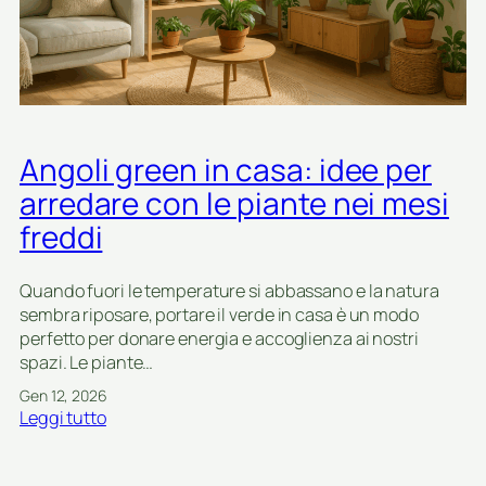
i
e
a
r
n
a
t
n
e
d
e
a
a
Angoli green in casa: idee per
a
r
g
r
arredare con le piante nei mesi
e
e
freddi
n
d
n
i
a
a
Quando fuori le temperature si abbassano e la natura
i
n
sembra riposare, portare il verde in casa è un modo
o
c
perfetto per donare energia e accoglienza ai nostri
:
h
spazi. Le piante…
i
e
Gen 12, 2026
d
i
:
Leggi tutto
e
n
A
e
p
n
c
i