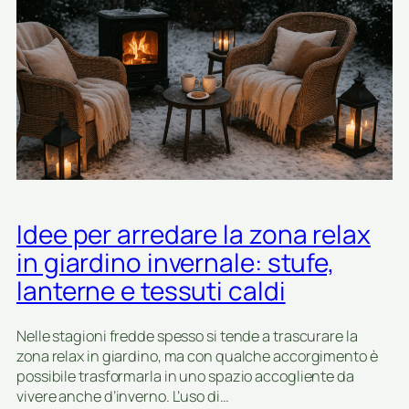
r
r
e
e
l
l
’
a
i
z
n
o
g
n
r
a
e
r
s
e
s
l
Idee per arredare la zona relax
o
a
d
x
in giardino invernale: stufe,
e
i
lanterne e tessuti caldi
l
n
g
p
i
i
Nelle stagioni fredde spesso si tende a trascurare la
a
e
zona relax in giardino, ma con qualche accorgimento è
r
n
possibile trasformarla in uno spazio accogliente da
d
o
vivere anche d’inverno. L’uso di…
i