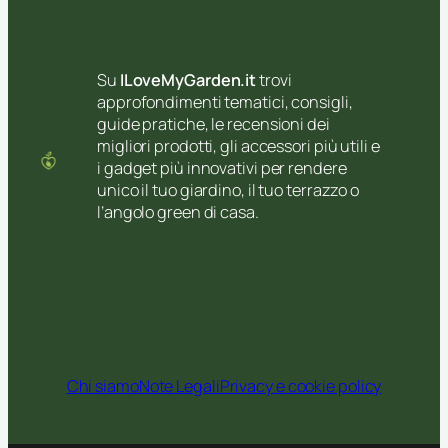
d
d
a
a
n
r
n
Su
ILoveMyGarden.it
trovi
e
o
approfondimenti tematici, consigli,
l
:
guide pratiche, le recensioni dei
’
l
migliori prodotti, gli accessori più utili e
i
u
i gadget più innovativi per rendere
n
c
unico il tuo giardino, il tuo terrazzo o
g
i
l’angolo green di casa.
r
,
e
t
s
e
s
s
o
s
d
u
i
t
c
Chi siamo
Note Legali
Privacy e cookie policy
i
a
e
s
d
a