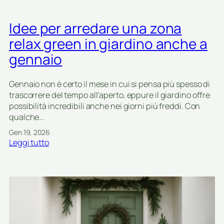
Idee per arredare una zona
relax green in giardino anche a
gennaio
Gennaio non è certo il mese in cui si pensa più spesso di
trascorrere del tempo all’aperto, eppure il giardino offre
possibilità incredibili anche nei giorni più freddi. Con
qualche…
Gen 19, 2026
:
Leggi tutto
I
d
e
e
p
e
r