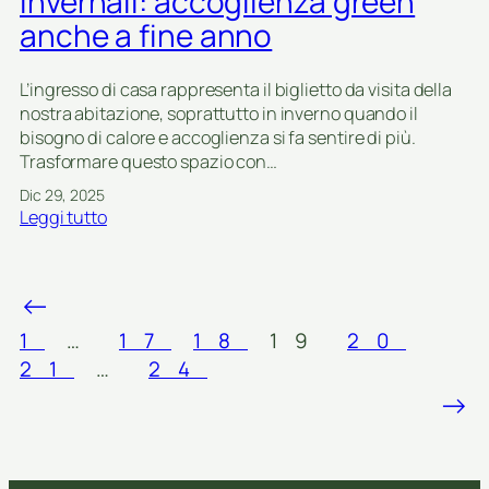
invernali: accoglienza green
l
d
anche a fine anno
u
i
z
n
L’ingresso di casa rappresenta il biglietto da visita della
i
o
nostra abitazione, soprattutto in inverno quando il
o
n
bisogno di calore e accoglienza si fa sentire di più.
n
e
Trasformare questo spazio con…
i
l
a
l
Dic 29, 2025
c
a
:
Leggi tutto
c
n
I
o
o
d
g
t
e
←
l
t
e
i
e
p
1
…
17
18
19
20
e
d
e
21
…
24
n
i
r
→
t
C
a
i
a
r
p
r
o
e