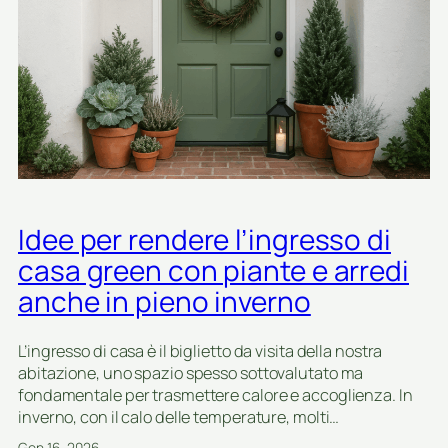
a
r
r
e
d
a
r
e
u
n
Idee per rendere l’ingresso di
a
z
casa green con piante e arredi
o
anche in pieno inverno
n
a
r
L’ingresso di casa è il biglietto da visita della nostra
e
abitazione, uno spazio spesso sottovalutato ma
l
fondamentale per trasmettere calore e accoglienza. In
a
inverno, con il calo delle temperature, molti…
x
Gen 16, 2026