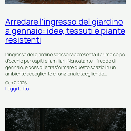
v
e
e
n
r
e
Arredare l’ingresso del giardino
a
i
n
m
a gennaio: idee, tessuti e piante
d
e
resistenti
a
s
:
i
i
f
L’ingresso del giardino spesso rappresenta il primo colpo
d
r
d’occhio per ospiti e familiari. Nonostante il freddo di
e
e
gennaio, è possibile trasformare questo spazio in un
e
d
ambiente accogliente e funzionale scegliendo…
p
d
Gen 7, 2026
e
i
:
Leggi tutto
r
A
a
r
r
r
r
e
e
d
d
a
a