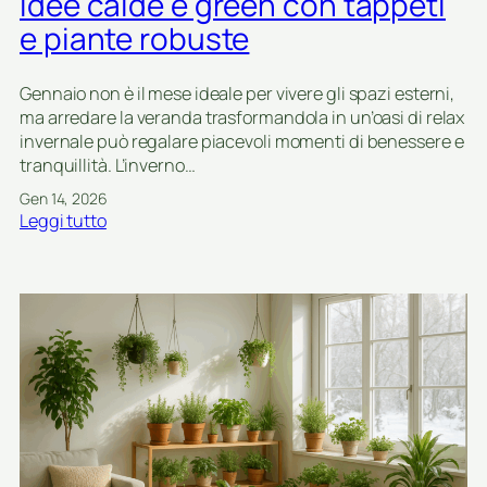
idee calde e green con tappeti
r
g
e piante robuste
e
e
s
n
s
n
Gennaio non è il mese ideale per vivere gli spazi esterni,
o
a
ma arredare la veranda trasformandola in un’oasi di relax
d
i
invernale può regalare piacevoli momenti di benessere e
i
o
tranquillità. L’inverno…
c
Gen 14, 2026
a
:
Leggi tutto
s
A
a
r
g
r
r
e
e
d
e
a
n
r
c
e
o
l
n
a
p
v