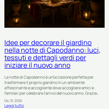
e
e
d
r
a
n
r
a
e
l
l
e
a
:
Idee per decorare il giardino
v
s
e
t
nella notte di Capodanno: luci,
r
u
tessuti e dettagli verdi per
a
f
n
iniziare il nuovo anno
e
d
,
a
l
La notte di Capodanno è un’occasione perfetta per
d
a
trasformare il proprio giardino in un ambiente
’
n
affascinante e accogliente dove accogliere amici e
i
t
familiari per celebrare l’arrivo del nuovo anno. Grazie…
n
e
v
Dic 31, 2025
r
e
:
Leggi tutto
n