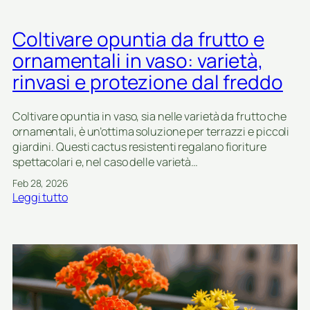
Coltivare opuntia da frutto e
ornamentali in vaso: varietà,
rinvasi e protezione dal freddo
Coltivare opuntia in vaso, sia nelle varietà da frutto che
ornamentali, è un’ottima soluzione per terrazzi e piccoli
giardini. Questi cactus resistenti regalano fioriture
spettacolari e, nel caso delle varietà…
Feb 28, 2026
:
Leggi tutto
C
o
l
t
i
v
a