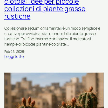
ciotola: idee per piccole
r
t
collezioni di piante grasse
l
à
a
rustiche
,
b
r
e
i
Collezionare sedum ornamentali è un modo semplice e
l
n
creativo per avvicinarsi al mondo delle piante grasse
l
v
rustiche. Tra fine inverno e primavera il mercato si
a
a
riempie di piccole piantine colorate,…
s
s
t
Feb 26, 2026
i
a
:
Leggi tutto
e
g
C
p
i
o
r
o
l
o
n
l
t
e
e
e
:
z
z
s
i
i
c
o
o
e
n
n