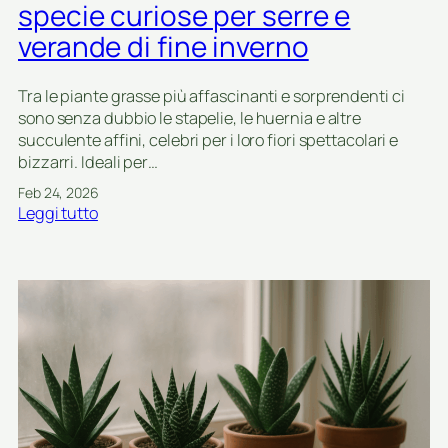
specie curiose per serre e
l
c
l
t
verande di fine inverno
e
u
z
s
Tra le piante grasse più affascinanti e sorprendenti ci
i
e
sono senza dubbio le stapelie, le huernia e altre
o
f
succulente affini, celebri per i loro fiori spettacolari e
n
e
bizzarri. Ideali per…
i
r
d
o
Feb 24, 2026
i
c
:
Leggi tutto
p
a
C
i
c
o
a
t
l
n
u
t
t
s
i
e
i
v
g
n
a
r
v
r
a
a
e
s
s
s