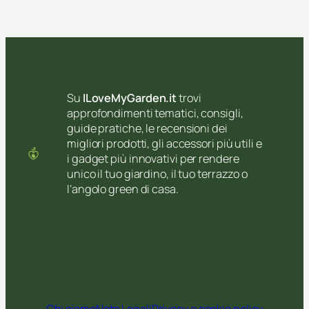
,
a
d
r
s
i
i
s
f
n
e
e
v
p
b
a
e
b
s
Su
ILoveMyGarden.it
trovi
n
r
i
approfondimenti tematici, consigli,
d
a
e
guide pratiche, le recensioni dei
e
i
p
migliori prodotti, gli accessori più utili e
n
o
r
i gadget più innovativi per rendere
t
o
unico il tuo giardino, il tuo terrazzo o
i
t
l’angolo green di casa.
p
e
e
z
r
i
c
o
e
n
s
i
t
p
i