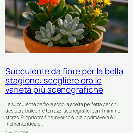
r
e
o
p
u
n
t
i
a
d
Succulente da fiore per la bella
a
f
stagione: scegliere ora le
r
varietà più scenografiche
u
t
t
Le succulente da fiore sono la scelta perfetta per chi
o
desidera balconi e terrazzi scenografici con il minimo
e
sforzo. Proprio tra fine inverno e inizio primavera è il
o
momento ideale…
r
Feb 27, 2026