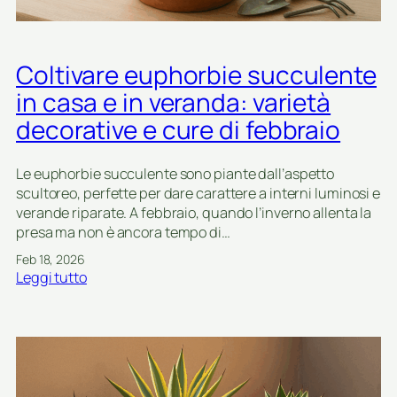
v
e
i
e
p
c
r
e
c
a
Coltivare euphorbie succulente
r
o
n
t
l
in casa e in veranda: varietà
d
e
e
e
decorative e cure di febbraio
r
s
d
r
u
i
a
c
Le euphorbie succulente sono piante dall’aspetto
f
r
c
scultoreo, perfette per dare carattere a interni luminosi e
i
i
u
verande riparate. A febbraio, quando l’inverno allenta la
n
e
l
presa ma non è ancora tempo di…
e
m
e
i
Feb 18, 2026
i
n
n
:
Leggi tutto
c
t
v
C
r
e
e
o
o
p
r
l
-
e
n
t
g
r
o
i
i
f
v