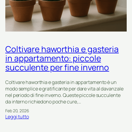
s
o
t
e
:
a
r
c
p
u
u
e
s
r
l
t
e
i
i
d
e
c
i
Coltivare haworthia e gasteria
e
h
f
a
in appartamento: piccole
e
i
l
succulente per fine inverno
n
t
e
r
i
e
Coltivare haworthia e gasteria in appartamento è un
n
s
modo semplice e gratificante per dare vita al davanzale
v
u
nel periodo di fine inverno. Queste piccole succulente
e
c
da interno richiedono poche cure,…
r
c
Feb 20, 2026
n
u
:
Leggi tutto
o
l
C
p
e
o
e
n