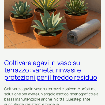
a
i
a
r
n
r
d
e
e
i
i
e
n
n
u
i
v
p
i
e
h
n
r
o
v
n
r
e
o
b
t
i
r
Coltivare agavi in vaso su
e
o
s
:
terrazzo: varietà, rinvasi e
u
p
protezioni per il freddo residuo
c
r
c
o
u
g
Coltivare agavi in vaso su terrazzi e balconi è un’ottima
l
e
soluzione per avere un angolo esotico, scenografico e a
e
t
bassa manutenzione anche in città. Queste piante
n
t
succulente, resistenti e longeve,…