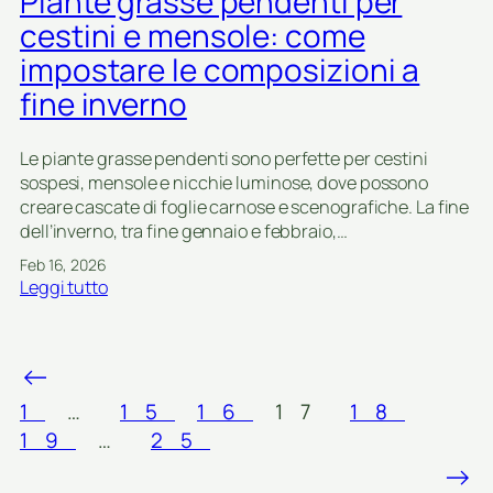
Piante grasse pendenti per
a
n
s
r
cestini e mensole: come
o
o
i
impostare le composizioni a
s
e
u
fine inverno
t
t
à
e
d
Le piante grasse pendenti sono perfette per cestini
r
e
sospesi, mensole e nicchie luminose, dove possono
r
c
creare cascate di foglie carnose e scenografiche. La fine
a
o
dell’inverno, tra fine gennaio e febbraio,…
z
r
z
Feb 16, 2026
a
o
:
Leggi tutto
t
:
P
i
v
i
v
a
a
e
←
r
n
e
i
t
1
…
15
16
17
18
c
e
e
u
19
…
25
t
g
r
→
à
r
e