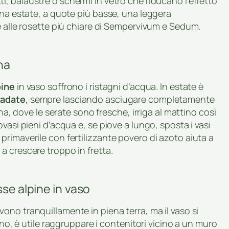
i, balaustre o schermi in vetro che riducano l’effetto
ena estate, a quote più basse, una leggera
e alle rosette più chiare di Sempervivum e Sedum.
na
pine
in vaso soffrono i ristagni d’acqua. In estate è
radate
, sempre lasciando asciugare completamente
gna, dove le serate sono fresche, irriga al mattino così
vasi pieni d’acqua e, se piove a lungo, sposta i vasi
rimaverile con fertilizzante povero di azoto aiuta a
a crescere troppo in fretta.
sse alpine in vaso
ono tranquillamente in piena terra, ma il vaso si
rno, è utile raggruppare i contenitori vicino a un muro