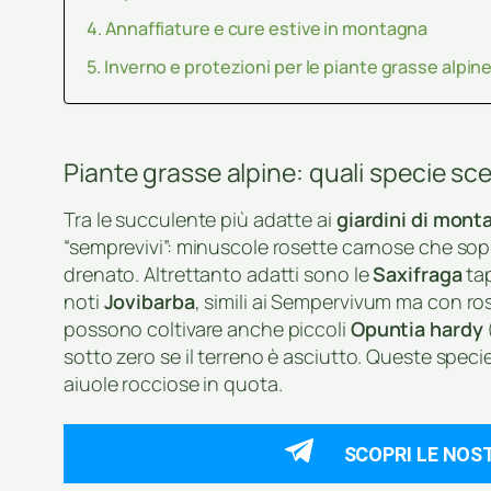
Annaffiature e cure estive in montagna
Inverno e protezioni per le piante grasse alpine
Piante grasse alpine: quali specie sce
Tra le succulente più adatte ai
giardini di mont
“semprevivi”: minuscole rosette carnose che sop
drenato. Altrettanto adatti sono le
Saxifraga
tap
noti
Jovibarba
, simili ai Sempervivum ma con ros
possono coltivare anche piccoli
Opuntia hardy
sotto zero se il terreno è asciutto. Queste speci
aiuole rocciose in quota.
SCOPRI LE NOS