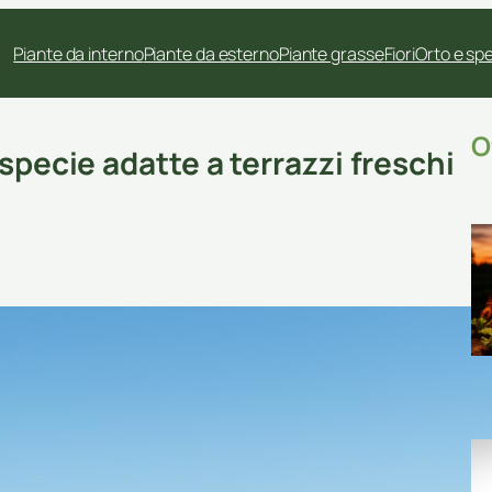
Piante da interno
Piante da esterno
Piante grasse
Fiori
Orto e sp
O
specie adatte a terrazzi freschi