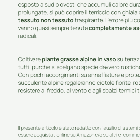
esposto a sud o ovest, che accumuli calore dura
prolungate, si può coprire il terriccio con ghiaia 
tessuto non tessuto
traspirante. L’errore più 
vanno quasi sempre tenute
completamente as
radicali.
Coltivare
piante grasse alpine in vaso
su terrazz
tutti, purché si scelgano specie davvero rustich
Con pochi accorgimenti su annaffiature e prote
succulente alpine regaleranno ciotole fiorite, r
resistere al freddo, al vento e agli sbalzi termici t
Il presente articolo è stato redatto con l’ausilio di sistem
essere acquistati online su Amazon e/o su altri e-commerc