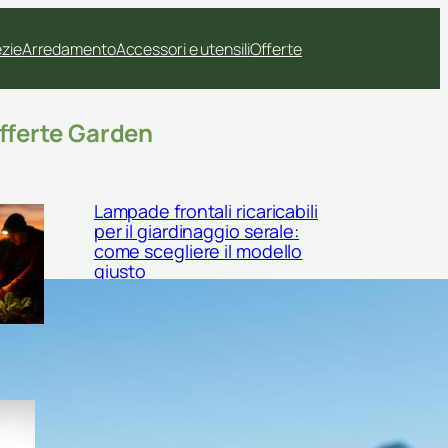
ezie
Arredamento
Accessori e utensili
Offerte
fferte Garden
Lampade frontali ricaricabili
per il giardinaggio serale:
come scegliere il modello
giusto
Sgabello inginocchiatoio con
tasche laterali: l’accessorio
salva-schiena per il