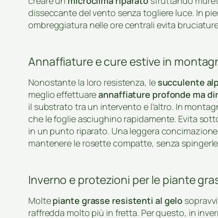
creare un
microclima riparato
sfruttando murett
disseccante del vento senza togliere luce. In pi
ombreggiatura nelle ore centrali evita bruciatur
Annaffiature e cure estive in montag
Nonostante la loro resistenza, le
succulente al
meglio effettuare
annaffiature profonde ma di
il substrato tra un intervento e l’altro. In monta
che le foglie asciughino rapidamente. Evita sotto
in un punto riparato. Una leggera concimazione p
mantenere le rosette compatte, senza spingerle 
Inverno e protezioni per le piante gra
Molte
piante grasse resistenti al gelo
sopravviv
raffredda molto più in fretta. Per questo, in inve