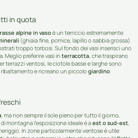
tti in quota
rasse alpine in vaso
è un terriccio estremamente
minerali
(ghiaia fine, pomice, lapillo o sabbia grossa)
strati troppo torbosi. Sul fondo dei vasi inserisci uno
ua. Meglio preferire vasi in
terracotta
, che traspirano
Per terrazzi ventosi, le ciotole basse e larghe sono
di ribaltamento e ricreano un piccolo
giardino
freschi
a
, ma non sempre il sole pieno per tutto il giorno,
zi di montagna l’esposizione ideale è a
est o sud-est
,
meriggio. In zone particolarmente ventose è utile