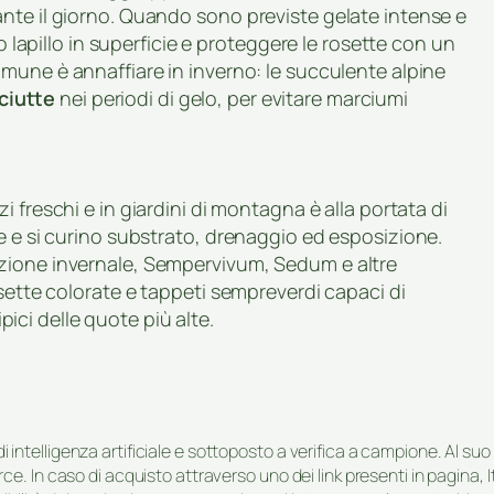
nte il giorno. Quando sono previste gelate intense e
o lapillo in superficie e proteggere le rosette con un
comune è annaffiare in inverno: le succulente alpine
ciutte
nei periodi di gelo, per evitare marciumi
i freschi e in giardini di montagna è alla portata di
e e si curino substrato, drenaggio ed esposizione.
zione invernale, Sempervivum, Sedum e altre
osette colorate e tappeti sempreverdi capaci di
ipici delle quote più alte.
i di intelligenza artificiale e sottoposto a verifica a campione. Al 
e. In caso di acquisto attraverso uno dei link presenti in pagina,