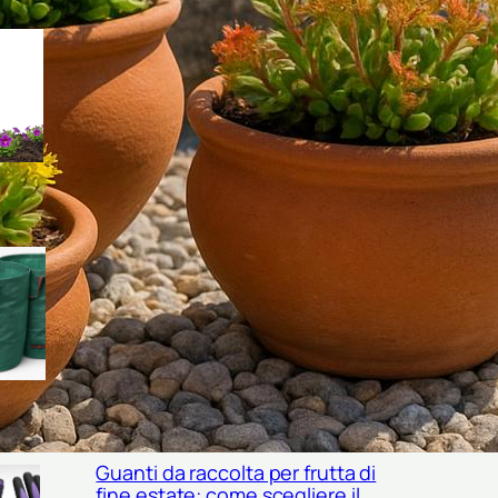
Come scegliere un misuratore
portatile di salinità del terreno
per orto e giardino in piena
estate
Sacchi riutilizzabili per sfalci e
foglie: come scegliere le
borse da giardino giuste per
l’estate
Guanti da raccolta per frutta di
fine estate: come scegliere il