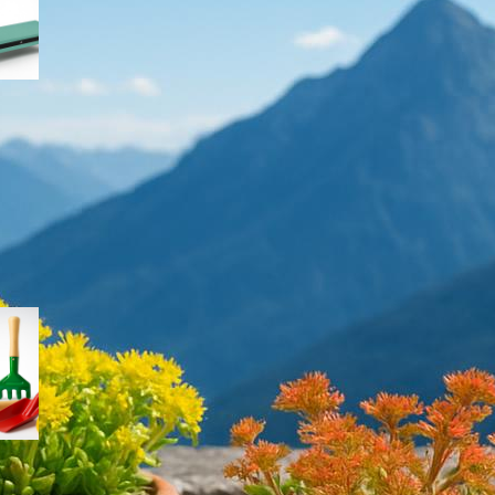
giardinaggio di fine estate
Contenitori ermetici per semi e bulbi:
come conservare il materiale di
semina a fine estate
Kit di palette e cucchiai da
semina: come scegliere gli
accessori giusti per semi
piccoli e trapianti delicati