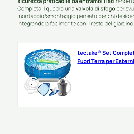
sicurezza praticabile da entrambi i lati
rende l
Completa il quadro una
valvola di sfogo
per svu
montaggio/smontaggio pensato per chi desidera in
integrandola facilmente con il resto del giardino
tectake® Set Completo
Fuori Terra per Estern