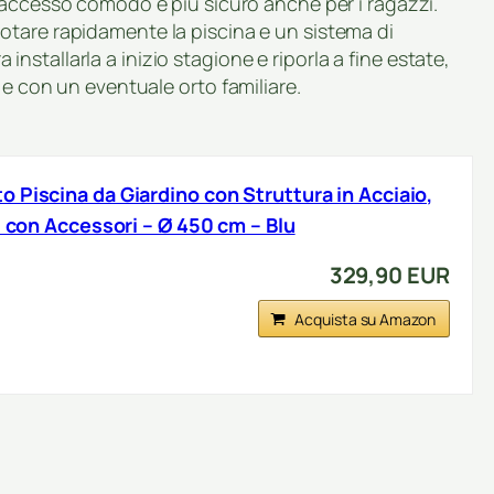
’accesso comodo e più sicuro anche per i ragazzi.
otare rapidamente la piscina e un sistema di
stallarla a inizio stagione e riporla a fine estate,
 e con un eventuale orto familiare.
 Piscina da Giardino con Struttura in Acciaio,
i con Accessori – Ø 450 cm – Blu
329,90 EUR
Acquista su Amazon