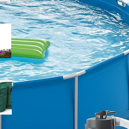
Come scegliere un misuratore
portatile di salinità del terreno
per orto e giardino in piena
estate
Sacchi riutilizzabili per sfalci e
foglie: come scegliere le
borse da giardino giuste per
l’estate