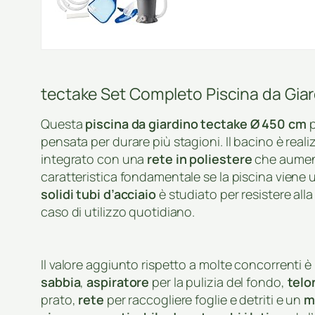
tectake Set Completo Piscina da Giard
Questa
piscina da giardino tectake Ø 450 cm
p
pensata per durare più stagioni. Il bacino è reali
integrato con una
rete in poliestere
che aumenta
caratteristica fondamentale se la piscina viene u
solidi tubi d’acciaio
è studiato per resistere all
caso di utilizzo quotidiano.
Il valore aggiunto rispetto a molte concorrenti è 
sabbia
,
aspiratore
per la pulizia del fondo,
telo
prato,
rete
per raccogliere foglie e detriti e un
m