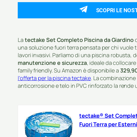
SCOPRI LE NOS
La
tectake Set Completo Piscina da Giardino
una soluzione fuori terra pensata per chi vuole t
lavori invasivi. Parliamo di una piscina robusta, 
manutenzione e sicurezza
, ideale da collocar
family friendly. Su Amazon è disponibile a
329,9
l’offerta per la piscina tectake
. La combinazione 
anticorrosione e telo in PVC rinforzato la rende 
tectake® Set Completo
Fuori Terra per Estern