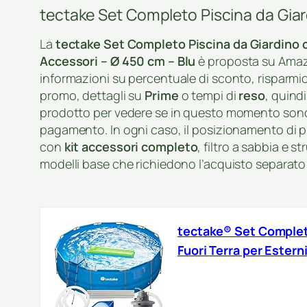
tectake Set Completo Piscina da Giar
La
tectake Set Completo Piscina da Giardino co
Accessori – Ø 450 cm – Blu
è proposta su Ama
informazioni su percentuale di sconto, risparmi
promo, dettagli su
Prime
o tempi di
reso
, quind
prodotto per vedere se in questo momento sono 
pagamento. In ogni caso, il posizionamento di p
con
kit accessori completo
, filtro a sabbia e s
modelli base che richiedono l’acquisto separato
tectake® Set Completo
Fuori Terra per Estern