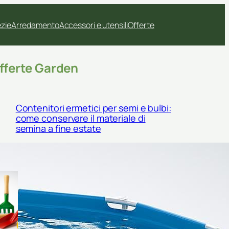
ezie
Arredamento
Accessori e utensili
Offerte
fferte Garden
Contenitori ermetici per semi e bulbi:
come conservare il materiale di
semina a fine estate
Kit di palette e cucchiai da
semina: come scegliere gli
accessori giusti per semi
piccoli e trapianti delicati