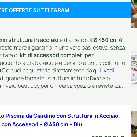
TRE OFFERTE SU TELEGRAM
con
struttura in acciaio
e diametro di
Ø 450 cm
è
rasformare il giardino in una vera oasi estiva, senza
dotata di
kit di accessori completi per
e accanto a prato, aiuole e persino a un piccolo orto
0€
e puoi acquistarla direttamente da qui:
vedi
di grande formato, struttura in tubi d’acciaio
un vero best buy per chi cerca spazio e resistenza.
 Piscina da Giardino con Struttura in Acciaio,
i con Accessori – Ø 450 cm – Blu