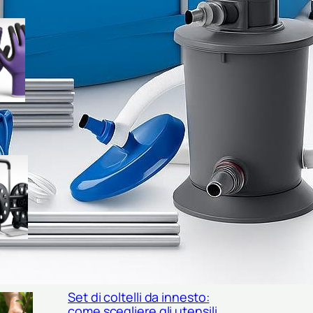
Guanti da raccolta per frutta di
fine estate: come scegliere il
modello giusto per mele,
prugne e fichi
Carrelli avvolgitubo verticali o
orizzontali? come scegliere il
modello giusto per il tuo
giardino
Set di coltelli da innesto:
come scegliere gli utensili