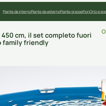
Piante da interno
Piante da esterno
Piante grasse
Fiori
Orto e sp
O
 450 cm, il set completo fuori
o family friendly