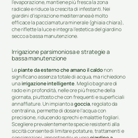
l’evaporazione, mantiene più fresca la zona
radicale e riduce la crescita di infestanti. Nei
giardini d’ispirazione mediterranea è molto
efficace la pacciamatura minerale (ghiaia chiara),
che riflette la luce e integra l’estetica del giardino
secco a bassa manutenzione.
Irrigazione parsimoniosa e strategie a
bassa manutenzione
Le
piante da esterno che amano il caldo
non
significano assenza totale di acqua, ma richiedono
una
irrigazione intelligente
. Meglio bagnare di
rado e in profondità, nelle ore più fresche della
giornata, piuttosto che con frequenti e superficiali
annaffiature. Un impianto a
goccia
, regolato da
centralina, permette di dosare l’acqua con
precisione, riducendo sprechi e malattie fogliari.
Scegliere prevalentemente specie resistenti alla
siccità consente di limitare potature, trattamenti e
concimazioni, impostando un vero
giardino a