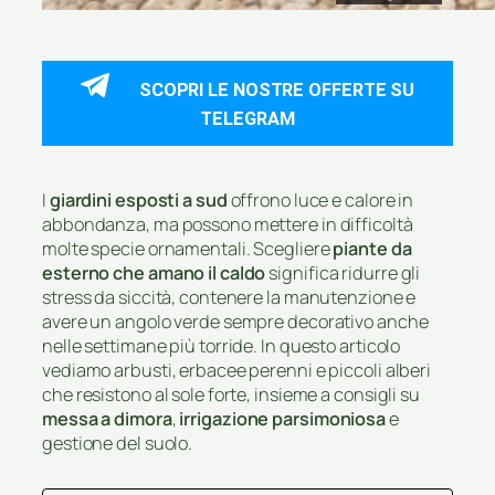
SCOPRI LE NOSTRE OFFERTE SU
TELEGRAM
I
giardini esposti a sud
offrono luce e calore in
abbondanza, ma possono mettere in difficoltà
molte specie ornamentali. Scegliere
piante da
esterno che amano il caldo
significa ridurre gli
stress da siccità, contenere la manutenzione e
avere un angolo verde sempre decorativo anche
nelle settimane più torride. In questo articolo
vediamo arbusti, erbacee perenni e piccoli alberi
che resistono al sole forte, insieme a consigli su
messa a dimora
,
irrigazione parsimoniosa
e
gestione del suolo.