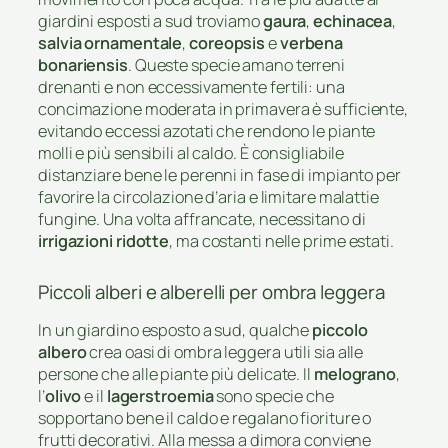
giardini esposti a sud troviamo
gaura
,
echinacea
,
salvia ornamentale
,
coreopsis
e
verbena
bonariensis
. Queste specie amano terreni
drenanti e non eccessivamente fertili: una
concimazione moderata in primavera è sufficiente,
evitando eccessi azotati che rendono le piante
molli e più sensibili al caldo. È consigliabile
distanziare bene le perenni in fase di impianto per
favorire la circolazione d’aria e limitare malattie
fungine. Una volta affrancate, necessitano di
irrigazioni ridotte
, ma costanti nelle prime estati.
Piccoli alberi e alberelli per ombra leggera
In un giardino esposto a sud, qualche
piccolo
albero
crea oasi di ombra leggera utili sia alle
persone che alle piante più delicate. Il
melograno
,
l’
olivo
e il
lagerstroemia
sono specie che
sopportano bene il caldo e regalano fioriture o
frutti decorativi. Alla messa a dimora conviene