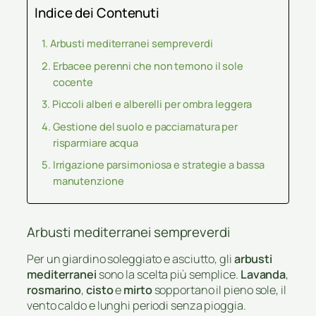
Indice dei Contenuti
Arbusti mediterranei sempreverdi
Erbacee perenni che non temono il sole
cocente
Piccoli alberi e alberelli per ombra leggera
Gestione del suolo e pacciamatura per
risparmiare acqua
Irrigazione parsimoniosa e strategie a bassa
manutenzione
Arbusti mediterranei sempreverdi
Per un giardino soleggiato e asciutto, gli
arbusti
mediterranei
sono la scelta più semplice.
Lavanda
,
rosmarino
,
cisto
e
mirto
sopportano il pieno sole, il
vento caldo e lunghi periodi senza pioggia.