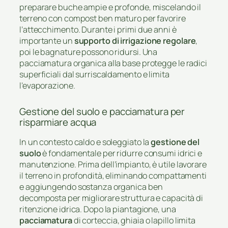
preparare buche ampie e profonde, miscelando il
terreno con compost ben maturo per favorire
l’attecchimento. Durante i primi due anni è
importante un
supporto di irrigazione regolare
,
poi le bagnature possono ridursi. Una
pacciamatura organica alla base protegge le radici
superficiali dal surriscaldamento e limita
l’evaporazione.
Gestione del suolo e pacciamatura per
risparmiare acqua
In un contesto caldo e soleggiato la
gestione del
suolo
è fondamentale per ridurre consumi idrici e
manutenzione. Prima dell’impianto, è utile lavorare
il terreno in profondità, eliminando compattamenti
e aggiungendo sostanza organica ben
decomposta per migliorare struttura e capacità di
ritenzione idrica. Dopo la piantagione, una
pacciamatura
di corteccia, ghiaia o lapillo limita