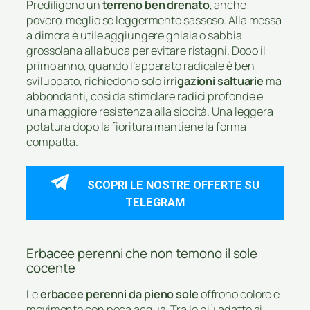
Prediligono un
terreno ben drenato
, anche
povero, meglio se leggermente sassoso. Alla messa
a dimora è utile aggiungere ghiaia o sabbia
grossolana alla buca per evitare ristagni. Dopo il
primo anno, quando l’apparato radicale è ben
sviluppato, richiedono solo
irrigazioni saltuarie
ma
abbondanti, così da stimolare radici profonde e
una maggiore resistenza alla siccità. Una leggera
potatura dopo la fioritura mantiene la forma
compatta.
SCOPRI LE NOSTRE OFFERTE SU
TELEGRAM
Erbacee perenni che non temono il sole
cocente
Le
erbacee perenni da pieno sole
offrono colore e
movimento con poca acqua. Tra le più adatte ai