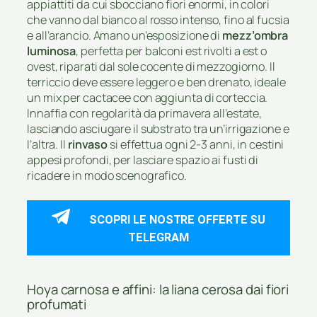
appiattiti da cui sbocciano fiori enormi, in colori
che vanno dal bianco al rosso intenso, fino al fucsia
e all’arancio. Amano un’esposizione di
mezz’ombra
luminosa
, perfetta per balconi est rivolti a est o
ovest, riparati dal sole cocente di mezzogiorno. Il
terriccio deve essere leggero e ben drenato, ideale
un mix per cactacee con aggiunta di corteccia.
Innaffia con regolarità da primavera all’estate,
lasciando asciugare il substrato tra un’irrigazione e
l’altra. Il
rinvaso
si effettua ogni 2‑3 anni, in cestini
appesi profondi, per lasciare spazio ai fusti di
ricadere in modo scenografico.
SCOPRI LE NOSTRE OFFERTE SU
TELEGRAM
Hoya carnosa e affini: la liana cerosa dai fiori
profumati