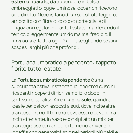
esterno riparato
, da appendere in balconi
ombreggiati o logge luminose, dove non ricevono
sole diretto. Necessitano di un substrato leggero,
arricchito con fibra di cocco o corteccia, e di
irrigazioni regolari durante l’estate, mantenendo il
terriccio leggermente umido ma mai fradicio. Il
rinvaso
si effettua ogni 2 anni, scegliendo cestini
sospesi larghi più che profondi.
Portulaca umbraticola pendente: tappeto
fiorito tutto l’estate
La
Portulaca umbraticola pendente
è una
succulenta estiva instancabile, che crea cuscini
ricadenti ricoperti di fiori semplici o doppi in
tantissime tonalità. Ama il
pieno sole
, quindi è
ideale per balconi esposti a sud, dove molte altre
piante soffrono. Il terreno deve essere povero ma
molto drenante; in vaso è consigliato un mix per
piante grasse con un po’ di terriccio universale.
Innaffia con generosità solo nei periodi più caldi e