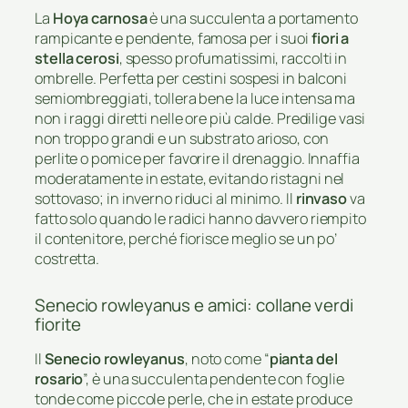
La
Hoya carnosa
è una succulenta a portamento
rampicante e pendente, famosa per i suoi
fiori a
stella cerosi
, spesso profumatissimi, raccolti in
ombrelle. Perfetta per cestini sospesi in balconi
semiombreggiati, tollera bene la luce intensa ma
non i raggi diretti nelle ore più calde. Predilige vasi
non troppo grandi e un substrato arioso, con
perlite o pomice per favorire il drenaggio. Innaffia
moderatamente in estate, evitando ristagni nel
sottovaso; in inverno riduci al minimo. Il
rinvaso
va
fatto solo quando le radici hanno davvero riempito
il contenitore, perché fiorisce meglio se un po’
costretta.
Senecio rowleyanus e amici: collane verdi
fiorite
Il
Senecio rowleyanus
, noto come “
pianta del
rosario
”, è una succulenta pendente con foglie
tonde come piccole perle, che in estate produce