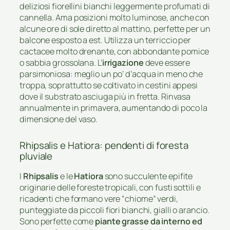
deliziosi fiorellini bianchi leggermente profumati di
cannella. Ama posizioni molto luminose, anche con
alcune ore di sole diretto al mattino, perfette per un
balcone esposto a est. Utilizza un terriccio per
cactacee molto drenante, con abbondante pomice
o sabbia grossolana. L’
irrigazione
deve essere
parsimoniosa: meglio un po’ d’acqua in meno che
troppa, soprattutto se coltivato in cestini appesi
dove il substrato asciuga più in fretta. Rinvasa
annualmente in primavera, aumentando di poco la
dimensione del vaso.
Rhipsalis e Hatiora: pendenti di foresta
pluviale
I
Rhipsalis
e le
Hatiora
sono succulente epifite
originarie delle foreste tropicali, con fusti sottili e
ricadenti che formano vere “chiome” verdi,
punteggiate da piccoli fiori bianchi, gialli o arancio.
Sono perfette come
piante grasse da interno ed