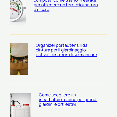
per ottenere un terriccio maturo
e sicuro
Organizer portautensili da
cintura per il giardinaggio
estivo: cosa non deve mancare
Come scegliere un
innaffiatoio a zaino per grandi
giardini e orti estivi