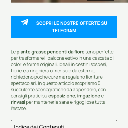
SCOPRI LE NOSTRE OFFERTE SU
TELEGRAM
Le
piante grasse pendenti da fiore
sono perfette
per trasformare il balcone estivo in una cascata di
colori e forme originali. Ideali in cestini sospesi,
fioriere a ringhiera o mensole da esterno,
richiedono poche cure ma regalano fioriture
spettacolari. In questo articolo scopriamo 5
succulente scenografiche da appendere, con
consigli pratici su
esposizione
,
irrigazione
e
rinvasi
per mantenerle sane e rigogliose tutta
l’estate.
Indice dei Contenuti