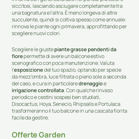
siccitosi, lasciando asciugare completamente tra
una bagnatura e l’altra. È meno longeva di altre
succulente, quindi si coltiva spesso come annuale:
rinnova le piante ogni primavera, approfittando per
scegliere nuovi colori.
Scegliere le giuste
piante grasse pendenti da
fiore
permette di avere un balcone estivo
scenografico con poca manutenzione. Valuta
l’
esposizione
del tuo spazio, optando per specie
da mezz’ombra, luce filtrata o pieno sole a seconda
del caso, e cura in particolare
drenaggio
e
irrigazione controllata
. Con qualche rinvaso
periodico e cestini sospesi ben studiati,
Disocactus, Hoya, Senecio, Rhipsalis e Portulaca
trasformeranno il tuo balcone in una cascata fiorita
facile da gestire.
Offerte Garden