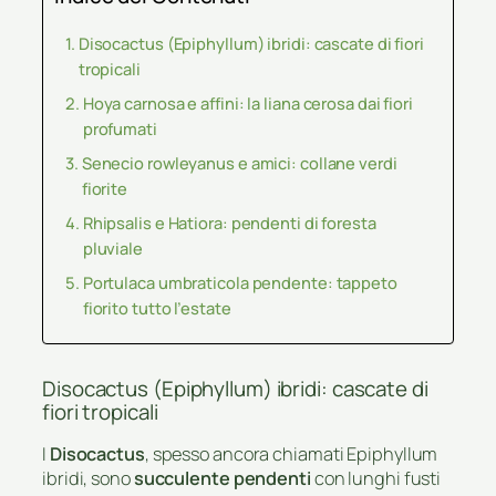
Disocactus (Epiphyllum) ibridi: cascate di fiori
tropicali
Hoya carnosa e affini: la liana cerosa dai fiori
profumati
Senecio rowleyanus e amici: collane verdi
fiorite
Rhipsalis e Hatiora: pendenti di foresta
pluviale
Portulaca umbraticola pendente: tappeto
fiorito tutto l’estate
Disocactus (Epiphyllum) ibridi: cascate di
fiori tropicali
I
Disocactus
, spesso ancora chiamati Epiphyllum
ibridi, sono
succulente pendenti
con lunghi fusti